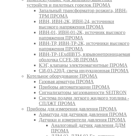
устройств и пилотных горелок ПРОМА
Запальный трансформатор розжига, ИВН-
ТРМ ПРОМА
ИВН, ИВН-2К, ИВН-24, источники
высокого напряжения ПРОМА
ИВН-01, ИВН-01-2К, источник высокого
напряжения ПРОМА
ИВН-ТР, ИВН-ТР-2К, источники высокого
напряжения ПРОМА
ИВН-ТР-1ExdIIBT5, взрывонепроницаемая
оболочка CCFE-3B ПРОМА
КЭГ, клапаны электромагнитные ПРОМА
СИ-03-220Д, свеча индукционная ПРОМА
Котельное оборудование ПРОМА
Газовая арматура ПРОМА
Приборы автоматизации ПРОМА
Сигнализаторы загазованности SEITRON
Система подачи легкого жидкого топлива -
СПЛЖТ ПРОМА
Приборы для измерения давления ПРОМА
Арматура для датчиков давления ПРОМА
Датчики и измерители давления ПРОМА
Аналоговый датчик давления ДДМ
ПРОМА