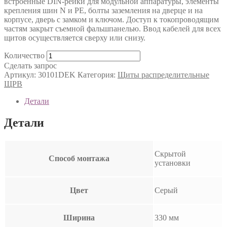
встроенные DIN-рейки для модульной аппаратуры, элементы
крепления шин N и PE, болты заземления на дверце и на
корпусе, дверь с замком и ключом. Доступ к токопроводящим
частям закрыт съемной фальшпанелью. Ввод кабелей для всех
щитов осуществляется сверху или снизу.
Количество
Сделать запрос
Артикул:
30101DEK
Категория:
Щиты распределительные
ЩРВ
Детали
Детали
Скрытой
Способ монтажа
установки
Цвет
Серый
Ширина
330 мм