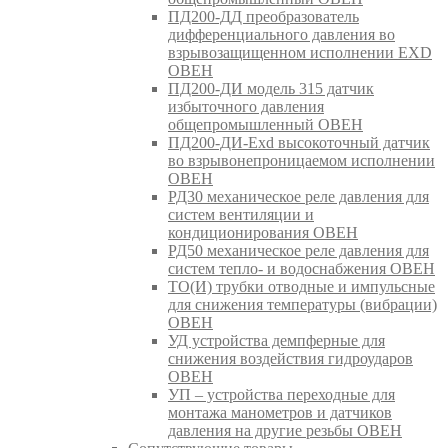
ПД200-ДД преобразователь
дифференциального давления во
взрывозащищенном исполнении EXD
ОВЕН
ПД200-ДИ модель 315 датчик
избыточного давления
общепромышленный ОВЕН
ПД200-ДИ-Exd высокоточный датчик
во взрывонепроницаемом исполнении
ОВЕН
РД30 механическое реле давления для
систем вентиляции и
кондиционирования ОВЕН
РД50 механическое реле давления для
систем тепло- и водоснабжения ОВЕН
ТО(И) трубки отводные и импульсные
для снижения температуры (вибрации)
ОВЕН
УД устройства демпферные для
снижения воздействия гидроударов
ОВЕН
УП – устройства переходные для
монтажа манометров и датчиков
давления на другие резьбы ОВЕН