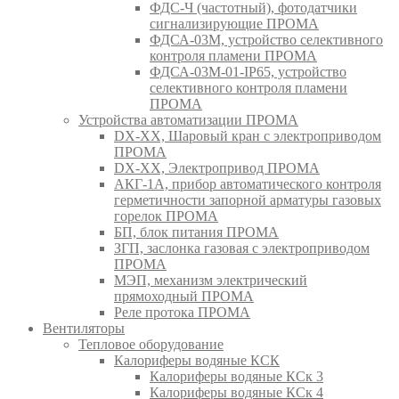
ФДС-Ч (частотный), фотодатчики
сигнализирующие ПРОМА
ФДСА-03М, устройство селективного
контроля пламени ПРОМА
ФДСА-03М-01-IP65, устройство
селективного контроля пламени
ПРОМА
Устройства автоматизации ПРОМА
DX-XX, Шаровый кран c электроприводом
ПРОМА
DX-XX, Электропривод ПРОМА
АКГ-1А, прибор автоматического контроля
герметичности запорной арматуры газовых
горелок ПРОМА
БП, блок питания ПРОМА
ЗГП, заслонка газовая с электроприводом
ПРОМА
МЭП, механизм электрический
прямоходный ПРОМА
Реле протока ПРОМА
Вентиляторы
Тепловое оборудование
Калориферы водяные КСК
Калориферы водяные КСк 3
Калориферы водяные КСк 4