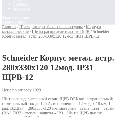
Новости
Контакты
Заказать звонок
Задать вопрос
Главная
/
Щиты, шкафы, боксы и аксессуары
/
Корпуса
металлические
/
Щиты распределительные ЩРВ
/
Schneider
Корпус метал. встр. 280х330х120 12мод. IP31 ЩРВ-12
Schneider Корпус метал. встр.
280х330х120 12мод. IP31
ЩРВ-12
Цена по запросу
1029
Щит распределительный серии ЩРВ DEKraft; встраиваемый;
номинальный ток до 125 А; исполнение – 12 мод. х 18 мм, 1
ряд; ВхШхГ – 280х333х120 мм; материал – сталь; цвет – серый
(RAL 7032); степень защиты – IP31. Щиты ЩРВ имеют