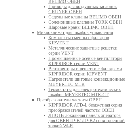
BELIMO ОВЕН
Приводы для воздушных заслонок
GRUNER ОВЕН
Седельные клапаны BELIMO ОВЕН
Соленоидные клапаны TORK ОВЕН
Шаровые краны BELIMO ОВЕН
Микроклимат для шкафов управления
Комплекты сменных фильтров
KIPVENT
Металлические защитные решетки
серии VENT
Промышленные осевые вентиляторы
KIPPRIBOR серии VENT
Вентиляторы и решетки с фильтрами
KIPPRIBOR серии KIPVENT
Нагреватели щитовые конвекционные
MEYERTEC МТК
Термостаты для электротехнических
шкафов MEYERTEC МТК-СТ
Преобразователи частоты ОВЕН
KIPPRIBOR AFD-L бюджетная серия
преобразователей частоты ОВЕН
ЛПО1В локальная панель оператора
для ОВЕН ПЧВ1/ПЧВ2 со встроенной
точкой Wi-Fi