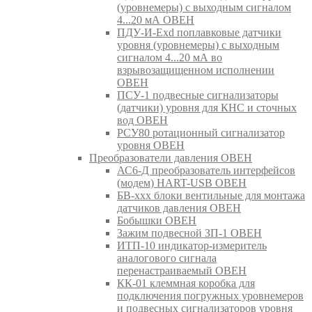
(уровнемеры) с выходным сигналом
4...20 мА ОВЕН
ПДУ-И-Exd поплавковые датчики
уровня (уровнемеры) с выходным
сигналом 4...20 мА во
взрывозащищенном исполнении
ОВЕН
ПСУ-1 подвесные сигнализаторы
(датчики) уровня для КНС и сточных
вод ОВЕН
РСУ80 ротационный сигнализатор
уровня ОВЕН
Преобразователи давления ОВЕН
АС6-Д преобразователь интерфейсов
(модем) HART-USB ОВЕН
БВ-ххх блоки вентильные для монтажа
датчиков давления ОВЕН
Бобышки ОВЕН
Зажим подвесной ЗП-1 ОВЕН
ИТП-10 индикатор-измеритель
аналогового сигнала
перенастраиваемый ОВЕН
КК-01 клеммная коробка для
подключения погружных уровнемеров
и подвесных сигнализаторов уровня