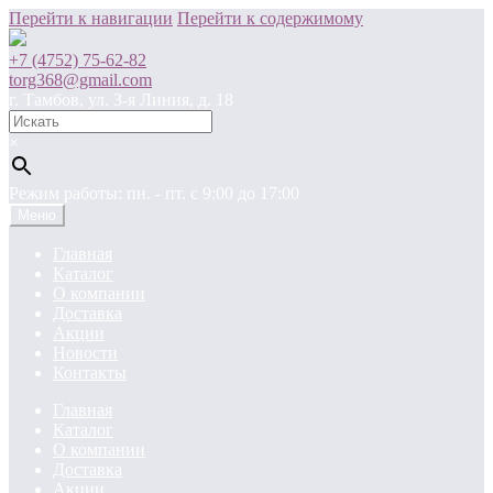
Перейти к навигации
Перейти к содержимому
+7 (4752) 75-62-82
torg368@gmail.com
г. Тамбов, ул. 3-я Линия, д. 18
×
Режим работы: пн. - пт. c 9:00 до 17:00
Меню
Главная
Каталог
О компании
Доставка
Акции
Новости
Контакты
Главная
Каталог
О компании
Доставка
Акции