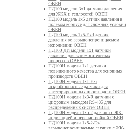
ОВЕН
ПД100 модели 3х1 датчики давления
для ЖКХ и теплосетей ОВЕН
ПД100 модель 1х5 датчик давления в
полевом корпусе для сложных условий
ОВЕН
ПД100 модель 1х5-Exd датчик
давления во взрывонепроницаемом
исполнении ОВЕН
ПД100-ДИ модели 1х1 датчики
давления для вспомогательных
процессов ОВЕН
ПД100И модели 1х1 датчики
повышенного качества для основных
производств ОВЕН
ПД100И модели 1х1-Exi
искробезопасные датчики для
категорированных производств ОВЕН
ПД100И модели 1х3-R датчики с
цифровым выходом RS-485 для
распределённых систем ОВЕН
ПД100И модели 1х5-2 датчики с ЖК-
индикацией и перенастройкой ОВЕН
ПД100И модели 1х5-2-Exd
взрывонепроницаемые датчики с ЖК-