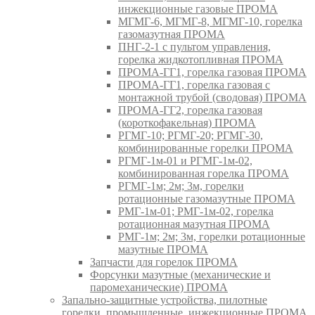
инжекционные газовые ПРОМА
МГМГ-6, МГМГ-8, МГМГ-10, горелка
газомазутная ПРОМА
ПНГ-2-1 с пультом управления,
горелка жидкотопливная ПРОМА
ПРОМА-ГГ1, горелка газовая ПРОМА
ПРОМА-ГГ1, горелка газовая с
монтажной трубой (сводовая) ПРОМА
ПРОМА-ГГ2, горелка газовая
(короткофакельная) ПРОМА
РГМГ-10; РГМГ-20; РГМГ-30,
комбинированные горелки ПРОМА
РГМГ-1м-01 и РГМГ-1м-02,
комбинированная горелка ПРОМА
РГМГ-1м; 2м; 3м, горелки
ротационные газомазутные ПРОМА
РМГ-1м-01; РМГ-1м-02, горелка
ротационная мазутная ПРОМА
РМГ-1м; 2м; 3м, горелки ротационные
мазутные ПРОМА
Запчасти для горелок ПРОМА
Форсунки мазутные (механические и
паромеханические) ПРОМА
Запально-защитные устройства, пилотные
горелки, промышленные, инжекционные ПРОМА