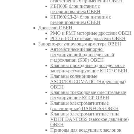
ответственных применений ОВЕН
ИБП60Б блок питания с
резервированием ОВЕН
ИБП60ЖД-24 блок питания с
резервированием ОВЕН
Дроссели ОВЕН
РМО и РМТ моторные дроссели ОВЕН
РСО и РСТ сетевые дроссели ОВЕН
Запорно-регулирующая арматура ОВЕН
Автоматический запорно-
регулирующий односедельный
гидроклапан (КЗР) ОВЕН
Клапаны проходные односедельные
запорно-регулирующие КПСР ОВЕН
Клапаны соленоидные
ASCO/JOUCOMATIC (Нидерланды)
ОВЕН
Клапаны трехходовые смесительные
регулирующие КССР ОВЕН
Клапаны электромагнитные
(соленоидные) DANFOSS ОВЕН
Клапаны электромагнитные типа
VDHT DANFOSS (высокое давление)
ОВЕН
Приводы для воздушных заслонок