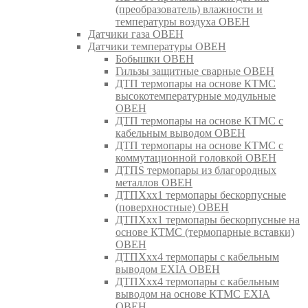
(преобразователь) влажности и
температуры воздуха ОВЕН
Датчики газа ОВЕН
Датчики температуры ОВЕН
Бобышки ОВЕН
Гильзы защитные сварные ОВЕН
ДТП термопары на основе КТМС
высокотемпературные модульные
ОВЕН
ДТП термопары на основе КТМС с
кабельным выводом ОВЕН
ДТП термопары на основе КТМС с
коммутационной головкой ОВЕН
ДТПS термопары из благородных
металлов ОВЕН
ДТПХхх1 термопары бескорпусные
(поверхностные) ОВЕН
ДТПХхх1 термопары бескорпусные на
основе КТМС (термопарные вставки)
ОВЕН
ДТПХхх4 термопары с кабельным
выводом EXIA ОВЕН
ДТПХхх4 термопары с кабельным
выводом на основе КТМС EXIA
ОВЕН