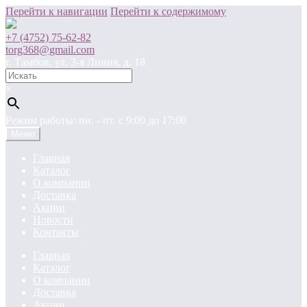
Перейти к навигации
Перейти к содержимому
+7 (4752) 75-62-82
torg368@gmail.com
г. Тамбов, ул. 3-я Линия, д. 18
×
Режим работы: пн. - пт. c 9:00 до 17:00
Меню
Главная
Каталог
О компании
Доставка
Акции
Новости
Контакты
Главная
Каталог
О компании
Доставка
Акции