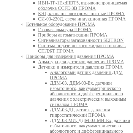
ИВН-ТР-1ExdIIBT5, взрывонепроницаемая
оболочка CCFE-3B ПРОМА
КЭГ, клапаны электромагнитные ПРОМА
СИ-03-220Д, свеча индукционная ПРОМА
Котельное оборудование ПРОМА
Газовая арматура ПРОМА
Приборы автоматизации ПРОМА
Сигнализаторы загазованности SEITRON
Система подачи легкого жидкого топлива -
СПЛЖТ ПРОМА
Приборы для измерения давления ПРОМА
Арматура для датчиков давления ПРОМА
Датчики и измерители давления ПРОМА
Аналоговый датчик давления ДДМ
ПРОМА
ДДМ-03, ДДМ-03-Ех, датчики
избыточного, вакуумметрического
абсолютного и дифференциального
давления с электрическим выходным
сигналом ПРОМА
ДДМ-03-ДГ, датчик давления
гидростатический ПРОМА
ДДМ-03-МИ, ДДМ-03-МИ-Ех, датчики
избыточного, вакуумметрического
абсолютного и дифференциального