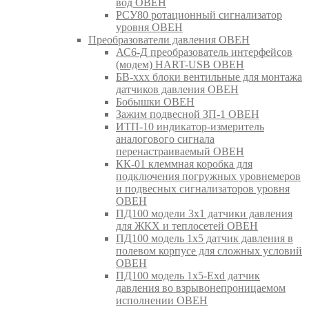
вод ОВЕН
РСУ80 ротационный сигнализатор
уровня ОВЕН
Преобразователи давления ОВЕН
АС6-Д преобразователь интерфейсов
(модем) HART-USB ОВЕН
БВ-ххх блоки вентильные для монтажа
датчиков давления ОВЕН
Бобышки ОВЕН
Зажим подвесной ЗП-1 ОВЕН
ИТП-10 индикатор-измеритель
аналогового сигнала
перенастраиваемый ОВЕН
КК-01 клеммная коробка для
подключения погружных уровнемеров
и подвесных сигнализаторов уровня
ОВЕН
ПД100 модели 3х1 датчики давления
для ЖКХ и теплосетей ОВЕН
ПД100 модель 1х5 датчик давления в
полевом корпусе для сложных условий
ОВЕН
ПД100 модель 1х5-Exd датчик
давления во взрывонепроницаемом
исполнении ОВЕН