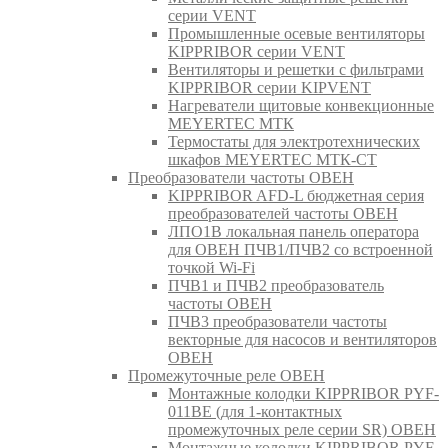
серии VENT
Промышленные осевые вентиляторы
KIPPRIBOR серии VENT
Вентиляторы и решетки с фильтрами
KIPPRIBOR серии KIPVENT
Нагреватели щитовые конвекционные
MEYERTEC МТК
Термостаты для электротехнических
шкафов MEYERTEC МТК-СТ
Преобразователи частоты ОВЕН
KIPPRIBOR AFD-L бюджетная серия
преобразователей частоты ОВЕН
ЛПО1В локальная панель оператора
для ОВЕН ПЧВ1/ПЧВ2 со встроенной
точкой Wi-Fi
ПЧВ1 и ПЧВ2 преобразователь
частоты ОВЕН
ПЧВ3 преобразователи частоты
векторные для насосов и вентиляторов
ОВЕН
Промежуточные реле ОВЕН
Монтажные колодки KIPPRIBOR PYF-
011BE (для 1-контактных
промежуточных реле серии SR) ОВЕН
Монтажные колодки KIPPRIBOR PYF-