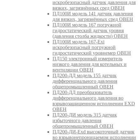
искробезопасный датчик давления для
вязких, загрязнённых сред ОВЕН
ПД100И модель 141 датчик давления
для вязких, загрязнённых сред ОВЕН
ПД100И модель 167 погружной
гидростатический датчик уровня
(давления столба жидкости) ОВЕН
ПД100И модель 167-Exi
искробезопасный погружной
гидростатический уровнемер ОВЕН
ПД150 электронный измеритель
низкого давления для котельных и
вентиляции ОВЕН
ПД200-ДД модель 155 датчик
дифференциального давления
общепромышленный ОВЕН
ПД200-ДД преобразователь
дифференциального давления во
взрывозащищенном исполнении EXD
ОВЕН
ПД200-ДИ модель 315 датчик
избыточного давления
общепромышленный ОВЕН
ПД200-ДИ-Exd высокоточный датчик
во взрывонепроницаемом исполнении