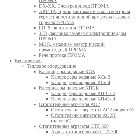
ПРОМА
DX-XX, Электропривод ПРОМА
АКГ-1А, прибор автоматического контроля
герметичности запорной арматуры газовых
горелок ПРОМА
БП, блок питания ПРОМА
ЗГП, заслонка газовая с электроприводом
ПРОМА
МЭП, механизм электрический
прямоходный ПРОМА
Реле протока ПРОМА
Вентиляторы
Тепловое оборудование
Калориферы водяные КСК
Калориферы водяные КСк 3
Калориферы водяные КСк 4
Калориферы паровые КПСК
Калориферы паровые КП-Ск 3
Калориферы паровые КП-Ск 4
Отопительные агрегаты АО2
Отопительные агрегаты АО2 (водяной)
Отопительные агрегаты АО2П
(паровой)
Отопительные агрегаты СТД-300
Агрегат отопительный СТД-300