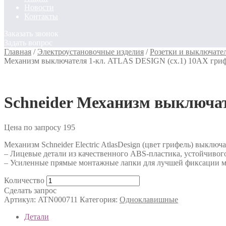
Новости
Контакты
Заказать звонок
Задать вопрос
Главная
/
Электроустановочные изделия
/
Розетки и выключате
Механизм выключателя 1-кл. ATLAS DESIGN (сх.1) 10АХ гри
Schneider Механизм выключат
Цена по запросу
195
Механизм Schneider Electric AtlasDesign (цвет грифель) выключ
– Лицевые детали из качественного ABS-пластика, устойчивог
– Усиленные прямые монтажные лапки для лучшей фиксации м
Количество
Сделать запрос
Артикул:
ATN000711
Категория:
Одноклавишные
Детали