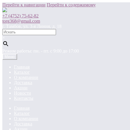
Перейти к навигации
Перейти к содержимому
+7 (4752) 75-62-82
torg368@gmail.com
г. Тамбов, ул. 3-я Линия, д. 18
×
Режим работы: пн. - пт. c 9:00 до 17:00
Меню
Главная
Каталог
О компании
Доставка
Акции
Новости
Контакты
Главная
Каталог
О компании
Доставка
Акции