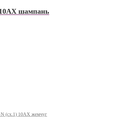
) 10АХ шампань
N (сх.1) 10АХ жемчуг