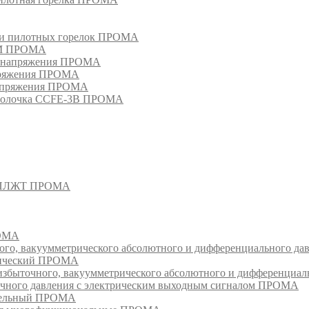
в и пилотных горелок ПРОМА
РМ ПРОМА
о напряжения ПРОМА
апряжения ПРОМА
напряжения ПРОМА
оболочка CCFE-3B ПРОМА
- СПЛЖТ ПРОМА
РОМА
ого, вакуумметрического абсолютного и дифференциального д
атический ПРОМА
быточного, вакуумметрического абсолютного и дифференциал
очного давления с электрическим выходным сигналом ПРОМА
едельный ПРОМА