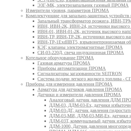
ЭЗГ-МК, электрозапальник газовый ПРОМА
Измерители уровня, параметров ПРОМА
Комплектующие для запально-защитных устройст
Запальный трансформатор розжига, ИВН-Т
ИВН, ИВН-2К, ИВН-24, источники высоког
ИВН-01, ИВН-01-2К, источник высокого н
ИВН-ТР, ИВН-ТР-2К, источники высокого 
ИВН-ТР-1ExdIIBT5, взрывонепроницаемая 
КЭГ, клапаны электромагнитные ПРОМА
СИ-03-220Д, свеча индукционная ПРОМА
Котельное оборудование ПРОМА
Газовая арматура ПРОМА
Приборы автоматизации ПРОМА
Сигнализаторы загазованности SEITRON
Система подачи легкого жидкого топлива 
Приборы для измерения давления ПРОМА
Арматура для датчиков давления ПРОМА
Датчики и измерители давления ПРОМА
Аналоговый датчик давления ДДМ П
ДДМ-03, ДДМ-03-Ех, датчики избыточн
ДДМ-03-ДГ, датчик давления гидрост
ДДМ-03-МИ, ДДМ-03-МИ-Ех, датчики из
ДДМ-03Т, коммунальный датчик избыт
ДДМ-1000, Датчик давления многопр