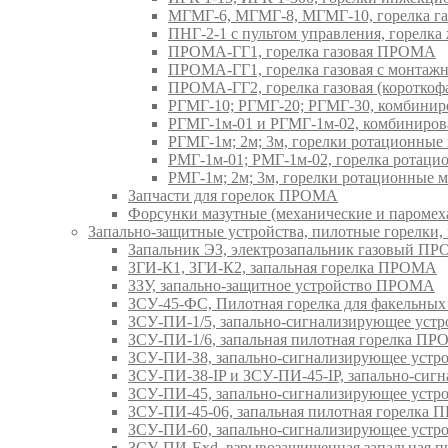
МГМГ-6, МГМГ-8, МГМГ-10, горелка г
ПНГ-2-1 с пультом управления, горел
ПРОМА-ГГ1, горелка газовая ПРОМА
ПРОМА-ГГ1, горелка газовая с монтаж
ПРОМА-ГГ2, горелка газовая (коротко
РГМГ-10; РГМГ-20; РГМГ-30, комбини
РГМГ-1м-01 и РГМГ-1м-02, комбиниро
РГМГ-1м; 2м; 3м, горелки ротационны
РМГ-1м-01; РМГ-1м-02, горелка ротац
РМГ-1м; 2м; 3м, горелки ротационные
Запчасти для горелок ПРОМА
Форсунки мазутные (механические и паром
Запально-защитные устройства, пилотные горел
Запальник ЭЗ, электрозапальник газовый П
ЗГИ-К1, ЗГИ-К2, запальная горелка ПРОМА
ЗЗУ, запально-защитное устройство ПРОМА
ЗСУ-45-ФС, Пилотная горелка для факельны
ЗСУ-ПИ-1/5, запально-сигнализирующее ус
ЗСУ-ПИ-1/6, запальная пилотная горелка П
ЗСУ-ПИ-38, запально-сигнализирующее уст
ЗСУ-ПИ-38-IP и ЗСУ-ПИ-45-IP, запально-си
ЗСУ-ПИ-45, запально-сигнализирующее уст
ЗСУ-ПИ-45-06, запальная пилотная горелка
ЗСУ-ПИ-60, запально-сигнализирующее уст
ЗСУ-ПИ-Exd, взрывозащищенная запальная 