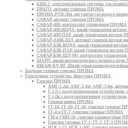
БЗШ-2, электроискровые системы для розжи
ПРАГО, автомат горения ПРОМА
ПРОМА-РТИ-304, регулятор газ-воздух-раз
САФАР, автомат горения ПРОМА
САФАР-400, контроллер управления ПРОМА
САФАР-400-ВОДА, шкаф управления котло
САФАР-400-ПАР, шкаф управления котлом
САФАР-АМК-ЩД, автомат горения котлов ма
САФАР-БЗК-ВОДА, шкаф управления котл
САФАР-БЗК-ПАР, шкаф управления котлом
САФАР-БЗК-ЩД (Н), контроллер управлени
ШАРП, шкаф автоматического розжига печ
ШКАФ-КУ-ВГ, Шкаф управления водогрейны
Блочные газовые горелки ПРОМА
Горелочные устройства, форсунки ПРОМА
Горелки ПРОМА
АМГ-1,2м; АМГ-2,4м; АМГ-3,6м, авто
Г-1.0 с воздухоприемным устройством,
Г-1.0к с воздухоприемным устройством
Газовая рампа ПРОМА
ГГ-10, ГГ-20, ГГ-30, горелки газовые 
ГГ-4 и ГГ-7, горелки газовые ПРОМА
ГМ и ГМП-16, горелки газомазутные 
Горелки газовые ГГ-1; ГГ-2; ГГ-3 ПРО
ИГК 1-15, ИГК 1-300, горелки инжекц