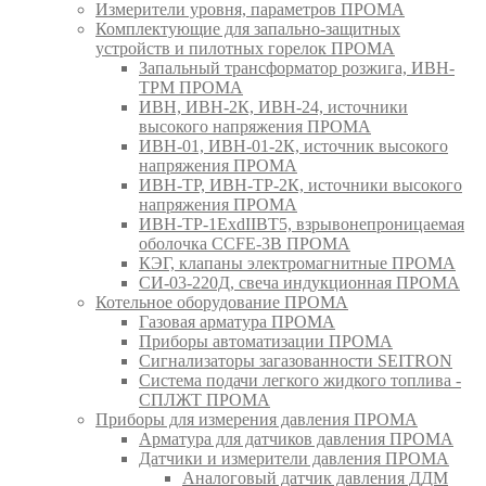
Измерители уровня, параметров ПРОМА
Комплектующие для запально-защитных
устройств и пилотных горелок ПРОМА
Запальный трансформатор розжига, ИВН-
ТРМ ПРОМА
ИВН, ИВН-2К, ИВН-24, источники
высокого напряжения ПРОМА
ИВН-01, ИВН-01-2К, источник высокого
напряжения ПРОМА
ИВН-ТР, ИВН-ТР-2К, источники высокого
напряжения ПРОМА
ИВН-ТР-1ExdIIBT5, взрывонепроницаемая
оболочка CCFE-3B ПРОМА
КЭГ, клапаны электромагнитные ПРОМА
СИ-03-220Д, свеча индукционная ПРОМА
Котельное оборудование ПРОМА
Газовая арматура ПРОМА
Приборы автоматизации ПРОМА
Сигнализаторы загазованности SEITRON
Система подачи легкого жидкого топлива -
СПЛЖТ ПРОМА
Приборы для измерения давления ПРОМА
Арматура для датчиков давления ПРОМА
Датчики и измерители давления ПРОМА
Аналоговый датчик давления ДДМ