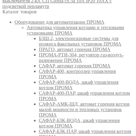
выключателя 2-кл. СП Glossa сх.5а 10А IP20 10AX с
подсветкой перламутр
Каталог товаров
Оборудование для автоматизации ПРОМА
Автоматика управления котлами и тепловыми
установками ПРОМА
БЗШ-2, электроискровые системы для
розжига факельных установок ПРОМА
ПРАГО, автомат горения ПРОМА
ПРОМА-РТИ-304, регулятор газ-воздух-
разрежение ПРОМА
САФАР, автомат горения ПРОМА
САФАР-400, контроллер управления
ПРОМА
САФАР-400-ВОДА, шкаф управления
котлом ПРОМА
САФАР-400-ПАР, шкаф управления котлом
ПРОМА
САФАР-АМК-ЩД, автомат горения котлов
малой мощности и тепловых установок
ПРОМА
САФАР-БЗК-ВОДА, шкаф управления
котлом ПРОМА
САФАР-БЗК-ПАР, шкаф управления котлом