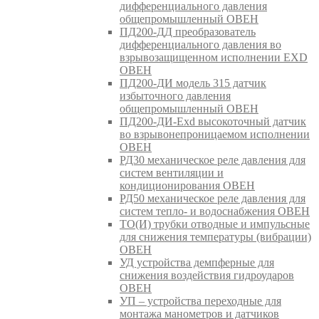
дифференциального давления
общепромышленный ОВЕН
ПД200-ДД преобразователь
дифференциального давления во
взрывозащищенном исполнении EXD
ОВЕН
ПД200-ДИ модель 315 датчик
избыточного давления
общепромышленный ОВЕН
ПД200-ДИ-Exd высокоточный датчик
во взрывонепроницаемом исполнении
ОВЕН
РД30 механическое реле давления для
систем вентиляции и
кондиционирования ОВЕН
РД50 механическое реле давления для
систем тепло- и водоснабжения ОВЕН
ТО(И) трубки отводные и импульсные
для снижения температуры (вибрации)
ОВЕН
УД устройства демпферные для
снижения воздействия гидроударов
ОВЕН
УП – устройства переходные для
монтажа манометров и датчиков