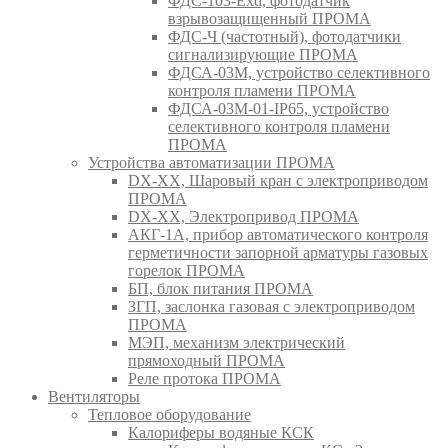
ФДС-103-Ехd, фотодатчик
взрывозащищенный ПРОМА
ФДС-Ч (частотный), фотодатчики
сигнализирующие ПРОМА
ФДСА-03М, устройство селективного
контроля пламени ПРОМА
ФДСА-03М-01-IP65, устройство
селективного контроля пламени
ПРОМА
Устройства автоматизации ПРОМА
DX-XX, Шаровый кран c электроприводом
ПРОМА
DX-XX, Электропривод ПРОМА
АКГ-1А, прибор автоматического контроля
герметичности запорной арматуры газовых
горелок ПРОМА
БП, блок питания ПРОМА
ЗГП, заслонка газовая с электроприводом
ПРОМА
МЭП, механизм электрический
прямоходный ПРОМА
Реле протока ПРОМА
Вентиляторы
Тепловое оборудование
Калориферы водяные КСК