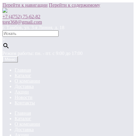
Перейти к навигации
Перейти к содержимому
+7 (4752) 75-62-82
torg368@gmail.com
г. Тамбов, ул. 3-я Линия, д. 18
×
Режим работы: пн. - пт. c 9:00 до 17:00
Меню
Главная
Каталог
О компании
Доставка
Акции
Новости
Контакты
Главная
Каталог
О компании
Доставка
Акции