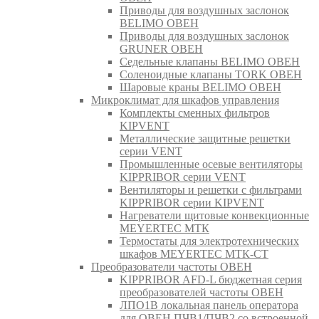
Приводы для воздушных заслонок
BELIMO ОВЕН
Приводы для воздушных заслонок
GRUNER ОВЕН
Седельные клапаны BELIMO ОВЕН
Соленоидные клапаны TORK ОВЕН
Шаровые краны BELIMO ОВЕН
Микроклимат для шкафов управления
Комплекты сменных фильтров
KIPVENT
Металлические защитные решетки
серии VENT
Промышленные осевые вентиляторы
KIPPRIBOR серии VENT
Вентиляторы и решетки с фильтрами
KIPPRIBOR серии KIPVENT
Нагреватели щитовые конвекционные
MEYERTEC МТК
Термостаты для электротехнических
шкафов MEYERTEC МТК-СТ
Преобразователи частоты ОВЕН
KIPPRIBOR AFD-L бюджетная серия
преобразователей частоты ОВЕН
ЛПО1В локальная панель оператора
для ОВЕН ПЧВ1/ПЧВ2 со встроенной