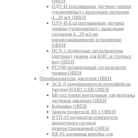
ОВЕН
ПДУ-И поплавковые датчики уровня
(уровнемеры) с выходным сигналом
4...20 мА ОВЕН
ПДУ-И-Exd поплавковые датчики
уровня (уровнемеры) с выходным
сигналом 4...20 мА во
взрывозащищенном исполнении
ОВЕН
ПСУ-1 подвесные сигнализаторы
(датчики) уровня для КНС и сточных
вод ОВЕН
РСУ80 ротационный сигнализатор
уровня ОВЕН
Преобразователи давления ОВЕН
АС6-Д преобразователь интерфейсов
(модем) HART-USB ОВЕН
БВ-ххх блоки вентильные для монтажа
датчиков давления ОВЕН
Бобышки ОВЕН
Зажим подвесной ЗП-1 ОВЕН
ИТП-10 индикатор-измеритель
аналогового сигнала
перенастраиваемый ОВЕН
КК-01 клеммная коробка для