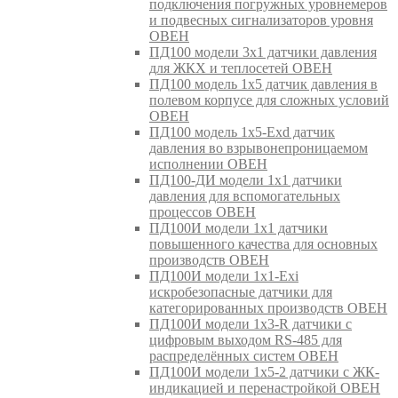
подключения погружных уровнемеров
и подвесных сигнализаторов уровня
ОВЕН
ПД100 модели 3х1 датчики давления
для ЖКХ и теплосетей ОВЕН
ПД100 модель 1х5 датчик давления в
полевом корпусе для сложных условий
ОВЕН
ПД100 модель 1х5-Exd датчик
давления во взрывонепроницаемом
исполнении ОВЕН
ПД100-ДИ модели 1х1 датчики
давления для вспомогательных
процессов ОВЕН
ПД100И модели 1х1 датчики
повышенного качества для основных
производств ОВЕН
ПД100И модели 1х1-Exi
искробезопасные датчики для
категорированных производств ОВЕН
ПД100И модели 1х3-R датчики с
цифровым выходом RS-485 для
распределённых систем ОВЕН
ПД100И модели 1х5-2 датчики с ЖК-
индикацией и перенастройкой ОВЕН