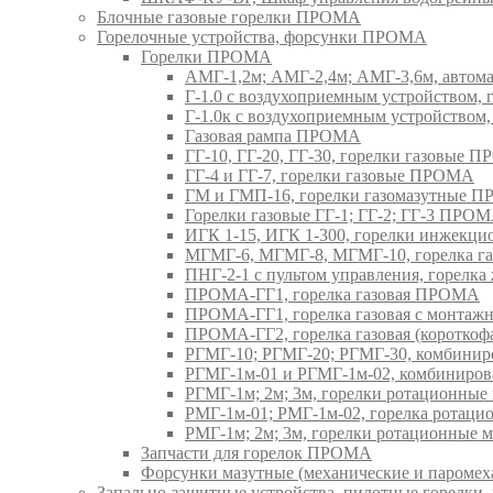
Блочные газовые горелки ПРОМА
Горелочные устройства, форсунки ПРОМА
Горелки ПРОМА
АМГ-1,2м; АМГ-2,4м; АМГ-3,6м, авто
Г-1.0 с воздухоприемным устройством,
Г-1.0к с воздухоприемным устройством
Газовая рампа ПРОМА
ГГ-10, ГГ-20, ГГ-30, горелки газовые 
ГГ-4 и ГГ-7, горелки газовые ПРОМА
ГМ и ГМП-16, горелки газомазутные 
Горелки газовые ГГ-1; ГГ-2; ГГ-3 ПРО
ИГК 1-15, ИГК 1-300, горелки инжекц
МГМГ-6, МГМГ-8, МГМГ-10, горелка г
ПНГ-2-1 с пультом управления, горел
ПРОМА-ГГ1, горелка газовая ПРОМА
ПРОМА-ГГ1, горелка газовая с монтаж
ПРОМА-ГГ2, горелка газовая (коротко
РГМГ-10; РГМГ-20; РГМГ-30, комбини
РГМГ-1м-01 и РГМГ-1м-02, комбиниро
РГМГ-1м; 2м; 3м, горелки ротационны
РМГ-1м-01; РМГ-1м-02, горелка ротац
РМГ-1м; 2м; 3м, горелки ротационные
Запчасти для горелок ПРОМА
Форсунки мазутные (механические и паром
Запально-защитные устройства, пилотные горел