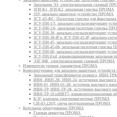
Запальник ЭЗ, электрозапальник газовый П
ЗГИ-К1, ЗГИ-К2, запальная горелка ПРОМА
ЗЗУ, запально-защитное устройство ПРОМА
ЗСУ-45-ФС, Пилотная горелка для факельны
ЗСУ-ПИ-1/5, запально-сигнализирующее ус
ЗСУ-ПИ-1/6, запальная пилотная горелка П
ЗСУ-ПИ-38, запально-сигнализирующее уст
ЗСУ-ПИ-38-IP и ЗСУ-ПИ-45-IP, запально-си
ЗСУ-ПИ-45, запально-сигнализирующее уст
ЗСУ-ПИ-45-06, запальная пилотная горелка
ЗСУ-ПИ-60, запально-сигнализирующее уст
ЗСУ-ПИ-Exd, взрывозащищенная запальная 
ЭЗГ-МК, электрозапальник газовый ПРОМА
Измерители уровня, параметров ПРОМА
Комплектующие для запально-защитных устройст
Запальный трансформатор розжига, ИВН-Т
ИВН, ИВН-2К, ИВН-24, источники высоког
ИВН-01, ИВН-01-2К, источник высокого н
ИВН-ТР, ИВН-ТР-2К, источники высокого 
ИВН-ТР-1ExdIIBT5, взрывонепроницаемая 
КЭГ, клапаны электромагнитные ПРОМА
СИ-03-220Д, свеча индукционная ПРОМА
Котельное оборудование ПРОМА
Газовая арматура ПРОМА