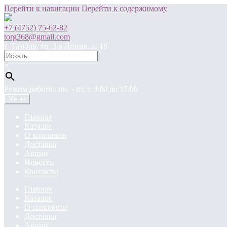
Перейти к навигации
Перейти к содержимому
+7 (4752) 75-62-82
torg368@gmail.com
г. Тамбов, ул. 3-я Линия, д. 18
×
Режим работы: пн. - пт. c 9:00 до 17:00
Меню
Главная
Каталог
О компании
Доставка
Акции
Новости
Контакты
Главная
Каталог
О компании
Доставка
Акции