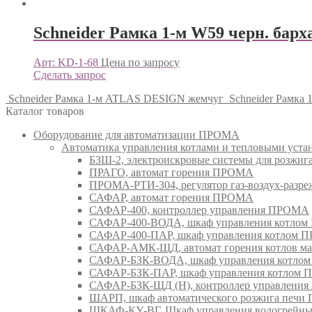
Schneider Рамка 1-м W59 черн. барх
Арт: KD-1-68
Цена по запросу
Сделать запрос
Schneider Рамка 1-м ATLAS DESIGN жемчуг
Schneider Рамка
Каталог товаров
Оборудование для автоматизации ПРОМА
Автоматика управления котлами и тепловыми ус
БЗШ-2, электроискровые системы для розжи
ПРАГО, автомат горения ПРОМА
ПРОМА-РТИ-304, регулятор газ-воздух-раз
САФАР, автомат горения ПРОМА
САФАР-400, контроллер управления ПРОМА
САФАР-400-ВОДА, шкаф управления котло
САФАР-400-ПАР, шкаф управления котлом
САФАР-АМК-ЩД, автомат горения котлов ма
САФАР-БЗК-ВОДА, шкаф управления котл
САФАР-БЗК-ПАР, шкаф управления котлом
САФАР-БЗК-ЩД (Н), контроллер управлени
ШАРП, шкаф автоматического розжига печ
ШКАФ-КУ-ВГ, Шкаф управления водогрейны