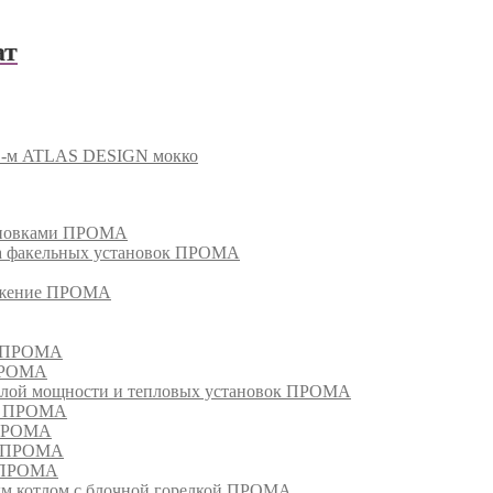
ат
 1-м ATLAS DESIGN мокко
тановками ПРОМА
га факельных установок ПРОМА
режение ПРОМА
м ПРОМА
 ПРОМА
лой мощности и тепловых установок ПРОМА
ом ПРОМА
 ПРОМА
я ПРОМА
и ПРОМА
м котлом с блочной горелкой ПРОМА