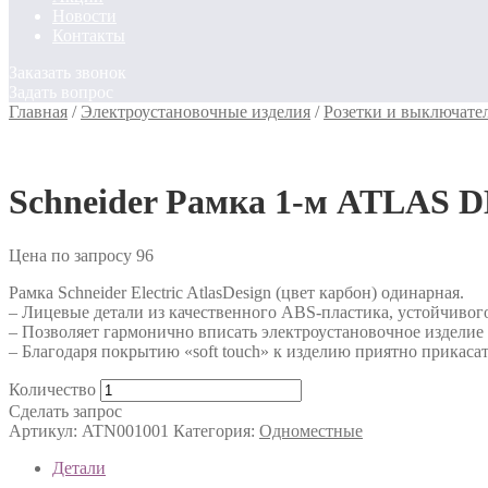
Новости
Контакты
Заказать звонок
Задать вопрос
Главная
/
Электроустановочные изделия
/
Розетки и выключате
Schneider Рамка 1-м ATLAS 
Цена по запросу
96
Рамка Schneider Electric AtlasDesign (цвет карбон) одинарная.
– Лицевые детали из качественного ABS-пластика, устойчивог
– Позволяет гармонично вписать электроустановочное изделие
– Благодаря покрытию «soft touch» к изделию приятно прикасат
Количество
Сделать запрос
Артикул:
ATN001001
Категория:
Одноместные
Детали