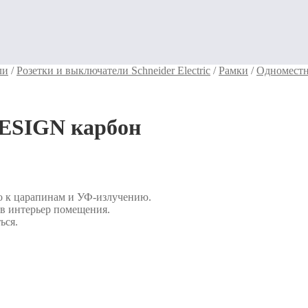
ли
/
Розетки и выключатели Schneider Electric
/
Рамки
/
Одномест
DESIGN карбон
о к царапинам и УФ-излучению.
 в интерьер помещения.
ься.