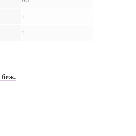
1
1
 беж.