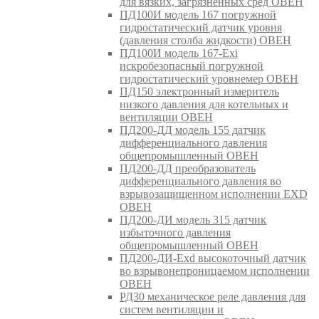
для вязких, загрязнённых сред ОВЕН
ПД100И модель 167 погружной
гидростатический датчик уровня
(давления столба жидкости) ОВЕН
ПД100И модель 167-Exi
искробезопасный погружной
гидростатический уровнемер ОВЕН
ПД150 электронный измеритель
низкого давления для котельных и
вентиляции ОВЕН
ПД200-ДД модель 155 датчик
дифференциального давления
общепромышленный ОВЕН
ПД200-ДД преобразователь
дифференциального давления во
взрывозащищенном исполнении EXD
ОВЕН
ПД200-ДИ модель 315 датчик
избыточного давления
общепромышленный ОВЕН
ПД200-ДИ-Exd высокоточный датчик
во взрывонепроницаемом исполнении
ОВЕН
РД30 механическое реле давления для
систем вентиляции и