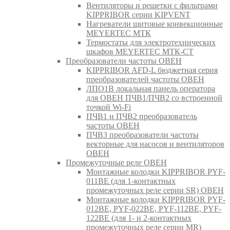
Вентиляторы и решетки с фильтрами
KIPPRIBOR серии KIPVENT
Нагреватели щитовые конвекционные
MEYERTEC МТК
Термостаты для электротехнических
шкафов MEYERTEC МТК-СТ
Преобразователи частоты ОВЕН
KIPPRIBOR AFD-L бюджетная серия
преобразователей частоты ОВЕН
ЛПО1В локальная панель оператора
для ОВЕН ПЧВ1/ПЧВ2 со встроенной
точкой Wi-Fi
ПЧВ1 и ПЧВ2 преобразователь
частоты ОВЕН
ПЧВ3 преобразователи частоты
векторные для насосов и вентиляторов
ОВЕН
Промежуточные реле ОВЕН
Монтажные колодки KIPPRIBOR PYF-
011BE (для 1-контактных
промежуточных реле серии SR) ОВЕН
Монтажные колодки KIPPRIBOR PYF-
012BE, PYF-022BE, PYF-112BE, PYF-
122BE (для 1- и 2-контактных
промежуточных реле серии MR)