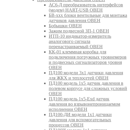
АС6-Д преобразователь интерфейсов
(модем) HART-USB ОВЕН
БВ-ххх блоки вентильные для монтажа
датчиков давления ОВЕН
Бобышки ОВЕН
Зажим подвесной ЗП-1 ОВЕН
ИТП-10 индикатор-измеритель
аналогового сигнала
перенастраиваемый ОВЕН
КК-01 клеммная коробка для
подключения погружных уровнемеров
и подвесных сигнализаторов уровня
ОВЕН
ПД100 модели 3х1 датчики давления
для ЖКХ и теплосетей ОВЕН
ПД100 модель 1х5 датчик давления в
полевом корпусе для сложных условий
ОВЕН
ПД100 модель 1х5-Exd датчик
давления во взрывонепроницаемом
исполнении ОВЕН
ПД100-ДИ модели 1х1 датчики
давления для вспомогательных
процессов ОВЕН