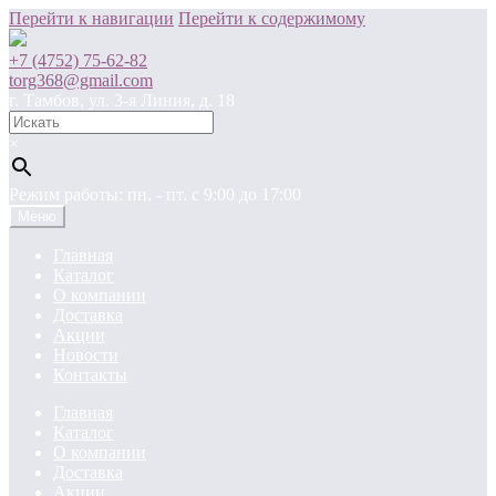
Перейти к навигации
Перейти к содержимому
+7 (4752) 75-62-82
torg368@gmail.com
г. Тамбов, ул. 3-я Линия, д. 18
×
Режим работы: пн. - пт. c 9:00 до 17:00
Меню
Главная
Каталог
О компании
Доставка
Акции
Новости
Контакты
Главная
Каталог
О компании
Доставка
Акции