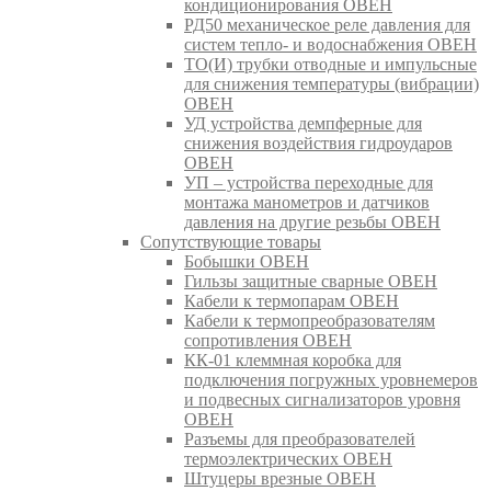
кондиционирования ОВЕН
РД50 механическое реле давления для
систем тепло- и водоснабжения ОВЕН
ТО(И) трубки отводные и импульсные
для снижения температуры (вибрации)
ОВЕН
УД устройства демпферные для
снижения воздействия гидроударов
ОВЕН
УП – устройства переходные для
монтажа манометров и датчиков
давления на другие резьбы ОВЕН
Сопутствующие товары
Бобышки ОВЕН
Гильзы защитные сварные ОВЕН
Кабели к термопарам ОВЕН
Кабели к термопреобразователям
сопротивления ОВЕН
КК-01 клеммная коробка для
подключения погружных уровнемеров
и подвесных сигнализаторов уровня
ОВЕН
Разъемы для преобразователей
термоэлектрических ОВЕН
Штуцеры врезные ОВЕН