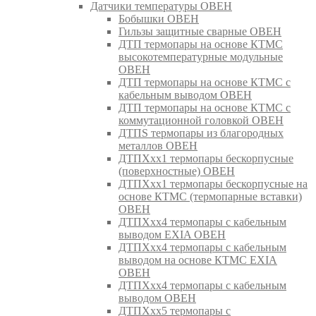
Датчики температуры ОВЕН
Бобышки ОВЕН
Гильзы защитные сварные ОВЕН
ДТП термопары на основе КТМС
высокотемпературные модульные
ОВЕН
ДТП термопары на основе КТМС с
кабельным выводом ОВЕН
ДТП термопары на основе КТМС с
коммутационной головкой ОВЕН
ДТПS термопары из благородных
металлов ОВЕН
ДТПХхх1 термопары бескорпусные
(поверхностные) ОВЕН
ДТПХхх1 термопары бескорпусные на
основе КТМС (термопарные вставки)
ОВЕН
ДТПХхх4 термопары с кабельным
выводом EXIA ОВЕН
ДТПХхх4 термопары с кабельным
выводом на основе КТМС EXIA
ОВЕН
ДТПХхх4 термопары с кабельным
выводом ОВЕН
ДТПХхх5 термопары с