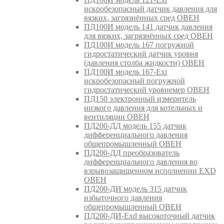
искробезопасный датчик давления для
вязких, загрязнённых сред ОВЕН
ПД100И модель 141 датчик давления
для вязких, загрязнённых сред ОВЕН
ПД100И модель 167 погружной
гидростатический датчик уровня
(давления столба жидкости) ОВЕН
ПД100И модель 167-Exi
искробезопасный погружной
гидростатический уровнемер ОВЕН
ПД150 электронный измеритель
низкого давления для котельных и
вентиляции ОВЕН
ПД200-ДД модель 155 датчик
дифференциального давления
общепромышленный ОВЕН
ПД200-ДД преобразователь
дифференциального давления во
взрывозащищенном исполнении EXD
ОВЕН
ПД200-ДИ модель 315 датчик
избыточного давления
общепромышленный ОВЕН
ПД200-ДИ-Exd высокоточный датчик