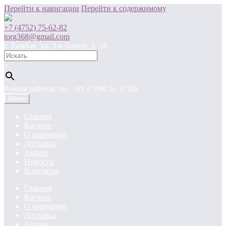
Перейти к навигации
Перейти к содержимому
+7 (4752) 75-62-82
torg368@gmail.com
г. Тамбов, ул. 3-я Линия, д. 18
×
Режим работы: пн. - пт. c 9:00 до 17:00
Меню
Главная
Каталог
О компании
Доставка
Акции
Новости
Контакты
Главная
Каталог
О компании
Доставка
Акции