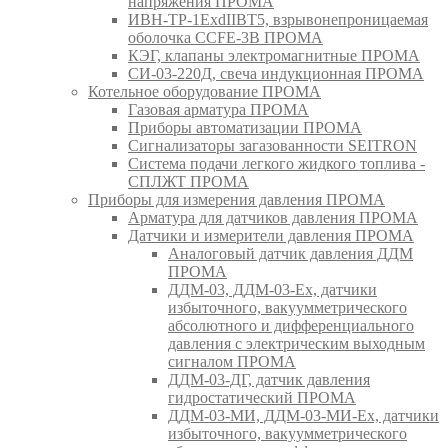
напряжения ПРОМА
ИВН-ТР-1ExdIIBT5, взрывонепроницаемая
оболочка CCFE-3B ПРОМА
КЭГ, клапаны электромагнитные ПРОМА
СИ-03-220Д, свеча индукционная ПРОМА
Котельное оборудование ПРОМА
Газовая арматура ПРОМА
Приборы автоматизации ПРОМА
Сигнализаторы загазованности SEITRON
Система подачи легкого жидкого топлива -
СПЛЖТ ПРОМА
Приборы для измерения давления ПРОМА
Арматура для датчиков давления ПРОМА
Датчики и измерители давления ПРОМА
Аналоговый датчик давления ДДМ
ПРОМА
ДДМ-03, ДДМ-03-Ех, датчики
избыточного, вакуумметрического
абсолютного и дифференциального
давления с электрическим выходным
сигналом ПРОМА
ДДМ-03-ДГ, датчик давления
гидростатический ПРОМА
ДДМ-03-МИ, ДДМ-03-МИ-Ех, датчики
избыточного, вакуумметрического