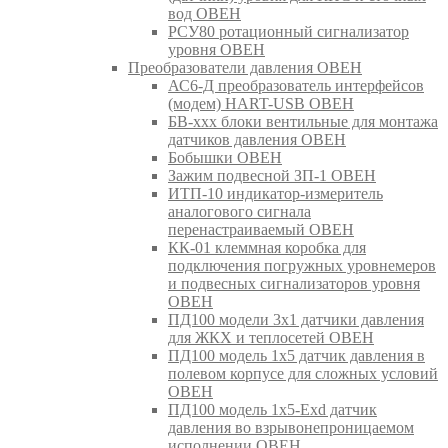
вод ОВЕН
РСУ80 ротационный сигнализатор
уровня ОВЕН
Преобразователи давления ОВЕН
АС6-Д преобразователь интерфейсов
(модем) HART-USB ОВЕН
БВ-ххх блоки вентильные для монтажа
датчиков давления ОВЕН
Бобышки ОВЕН
Зажим подвесной ЗП-1 ОВЕН
ИТП-10 индикатор-измеритель
аналогового сигнала
перенастраиваемый ОВЕН
КК-01 клеммная коробка для
подключения погружных уровнемеров
и подвесных сигнализаторов уровня
ОВЕН
ПД100 модели 3х1 датчики давления
для ЖКХ и теплосетей ОВЕН
ПД100 модель 1х5 датчик давления в
полевом корпусе для сложных условий
ОВЕН
ПД100 модель 1х5-Exd датчик
давления во взрывонепроницаемом
исполнении ОВЕН