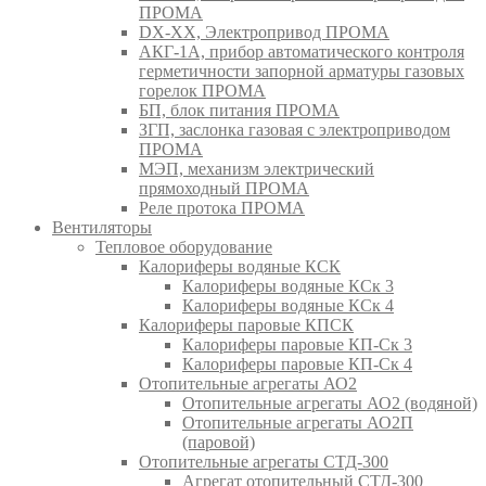
ПРОМА
DX-XX, Электропривод ПРОМА
АКГ-1А, прибор автоматического контроля
герметичности запорной арматуры газовых
горелок ПРОМА
БП, блок питания ПРОМА
ЗГП, заслонка газовая с электроприводом
ПРОМА
МЭП, механизм электрический
прямоходный ПРОМА
Реле протока ПРОМА
Вентиляторы
Тепловое оборудование
Калориферы водяные КСК
Калориферы водяные КСк 3
Калориферы водяные КСк 4
Калориферы паровые КПСК
Калориферы паровые КП-Ск 3
Калориферы паровые КП-Ск 4
Отопительные агрегаты АО2
Отопительные агрегаты АО2 (водяной)
Отопительные агрегаты АО2П
(паровой)
Отопительные агрегаты СТД-300
Агрегат отопительный СТД-300