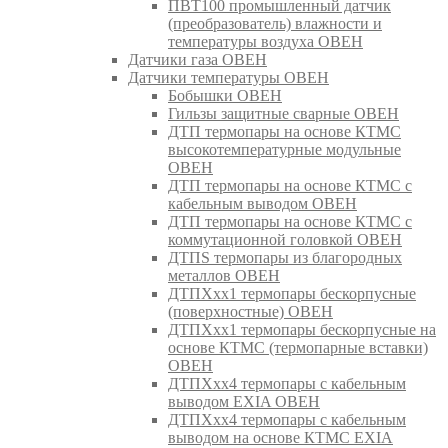
ПВТ100 промышленный датчик
(преобразователь) влажности и
температуры воздуха ОВЕН
Датчики газа ОВЕН
Датчики температуры ОВЕН
Бобышки ОВЕН
Гильзы защитные сварные ОВЕН
ДТП термопары на основе КТМС
высокотемпературные модульные
ОВЕН
ДТП термопары на основе КТМС с
кабельным выводом ОВЕН
ДТП термопары на основе КТМС с
коммутационной головкой ОВЕН
ДТПS термопары из благородных
металлов ОВЕН
ДТПХхх1 термопары бескорпусные
(поверхностные) ОВЕН
ДТПХхх1 термопары бескорпусные на
основе КТМС (термопарные вставки)
ОВЕН
ДТПХхх4 термопары с кабельным
выводом EXIA ОВЕН
ДТПХхх4 термопары с кабельным
выводом на основе КТМС EXIA