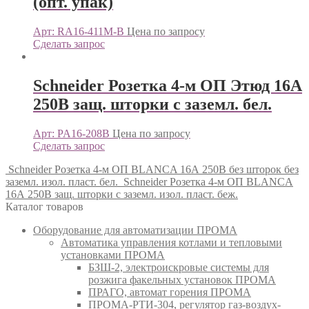
(опт. упак)
Арт: RA16-411M-B
Цена по запросу
Сделать запрос
Schneider Розетка 4-м ОП Этюд 16А
250В защ. шторки с заземл. бел.
Арт: PA16-208B
Цена по запросу
Сделать запрос
Schneider Розетка 4-м ОП BLANCA 16А 250В без шторок без
заземл. изол. пласт. бел.
Schneider Розетка 4-м ОП BLANCA
16А 250В защ. шторки с заземл. изол. пласт. беж.
Каталог товаров
Оборудование для автоматизации ПРОМА
Автоматика управления котлами и тепловыми
установками ПРОМА
БЗШ-2, электроискровые системы для
розжига факельных установок ПРОМА
ПРАГО, автомат горения ПРОМА
ПРОМА-РТИ-304, регулятор газ-воздух-