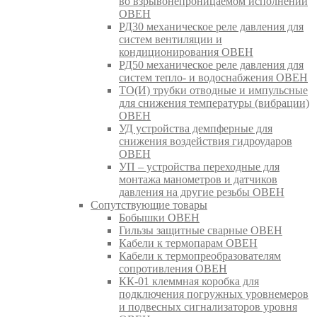
во взрывонепроницаемом исполнении
ОВЕН
РД30 механическое реле давления для
систем вентиляции и
кондиционирования ОВЕН
РД50 механическое реле давления для
систем тепло- и водоснабжения ОВЕН
ТО(И) трубки отводные и импульсные
для снижения температуры (вибрации)
ОВЕН
УД устройства демпферные для
снижения воздействия гидроударов
ОВЕН
УП – устройства переходные для
монтажа манометров и датчиков
давления на другие резьбы ОВЕН
Сопутствующие товары
Бобышки ОВЕН
Гильзы защитные сварные ОВЕН
Кабели к термопарам ОВЕН
Кабели к термопреобразователям
сопротивления ОВЕН
КК-01 клеммная коробка для
подключения погружных уровнемеров
и подвесных сигнализаторов уровня