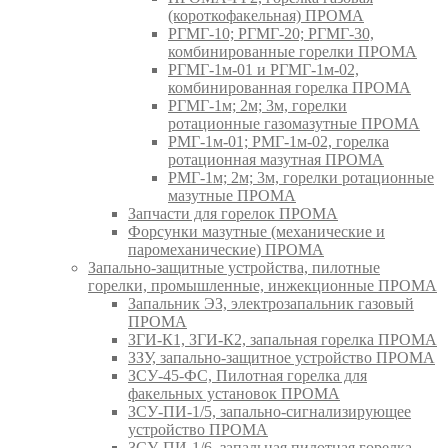
(короткофакельная) ПРОМА
РГМГ-10; РГМГ-20; РГМГ-30,
комбинированные горелки ПРОМА
РГМГ-1м-01 и РГМГ-1м-02,
комбинированная горелка ПРОМА
РГМГ-1м; 2м; 3м, горелки
ротационные газомазутные ПРОМА
РМГ-1м-01; РМГ-1м-02, горелка
ротационная мазутная ПРОМА
РМГ-1м; 2м; 3м, горелки ротационные
мазутные ПРОМА
Запчасти для горелок ПРОМА
Форсунки мазутные (механические и
паромеханические) ПРОМА
Запально-защитные устройства, пилотные
горелки, промышленные, инжекционные ПРОМА
Запальник ЭЗ, электрозапальник газовый
ПРОМА
ЗГИ-К1, ЗГИ-К2, запальная горелка ПРОМА
ЗЗУ, запально-защитное устройство ПРОМА
ЗСУ-45-ФС, Пилотная горелка для
факельных установок ПРОМА
ЗСУ-ПИ-1/5, запально-сигнализирующее
устройство ПРОМА
ЗСУ-ПИ-1/6, запальная пилотная горелка