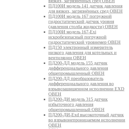
вязких, загрязнённых сред ОВЕН
ПД100И модель 141 датчик давления
для вязких, загрязнённых сред ОВЕН
ПД100И модель 167 погружной
гидростатический датчик уровня
(давления столба жидкости) ОВЕН
ПД100И модель 167-Exi
искробезопасный погружной
гидростатический уровнемер ОВЕН
ПД150 электронный измеритель
низкого давления для котельных и
вентиляции ОВЕН
ПД200-ДД модель 155 датчик
дифференциального давления
общепромышленный ОВЕН
ПД200-ДД преобразователь
дифференциального давления во
взрывозащищенном исполнении EXD
ОВЕН
ПД200-ДИ модель 315 датчик
избыточного давления
общепромышленный ОВЕН
ПД200-ДИ-Exd высокоточный датчик
во взрывонепроницаемом исполнении
ОВЕН