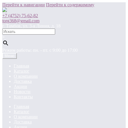
Перейти к навигации
Перейти к содержимому
+7 (4752) 75-62-82
torg368@gmail.com
г. Тамбов, ул. 3-я Линия, д. 18
×
Режим работы: пн. - пт. c 9:00 до 17:00
Меню
Главная
Каталог
О компании
Доставка
Акции
Новости
Контакты
Главная
Каталог
О компании
Доставка
Акции