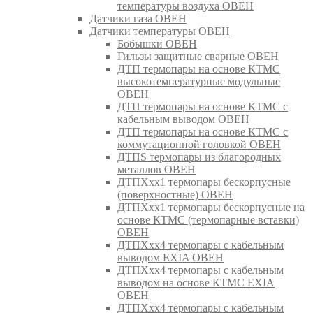
температуры воздуха ОВЕН
Датчики газа ОВЕН
Датчики температуры ОВЕН
Бобышки ОВЕН
Гильзы защитные сварные ОВЕН
ДТП термопары на основе КТМС
высокотемпературные модульные
ОВЕН
ДТП термопары на основе КТМС с
кабельным выводом ОВЕН
ДТП термопары на основе КТМС с
коммутационной головкой ОВЕН
ДТПS термопары из благородных
металлов ОВЕН
ДТПХхх1 термопары бескорпусные
(поверхностные) ОВЕН
ДТПХхх1 термопары бескорпусные на
основе КТМС (термопарные вставки)
ОВЕН
ДТПХхх4 термопары с кабельным
выводом EXIA ОВЕН
ДТПХхх4 термопары с кабельным
выводом на основе КТМС EXIA
ОВЕН
ДТПХхх4 термопары с кабельным