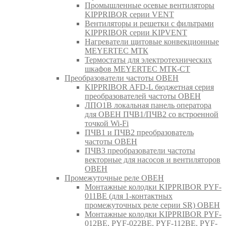
Промышленные осевые вентиляторы
KIPPRIBOR серии VENT
Вентиляторы и решетки с фильтрами
KIPPRIBOR серии KIPVENT
Нагреватели щитовые конвекционные
MEYERTEC МТК
Термостаты для электротехнических
шкафов MEYERTEC МТК-СТ
Преобразователи частоты ОВЕН
KIPPRIBOR AFD-L бюджетная серия
преобразователей частоты ОВЕН
ЛПО1В локальная панель оператора
для ОВЕН ПЧВ1/ПЧВ2 со встроенной
точкой Wi-Fi
ПЧВ1 и ПЧВ2 преобразователь
частоты ОВЕН
ПЧВ3 преобразователи частоты
векторные для насосов и вентиляторов
ОВЕН
Промежуточные реле ОВЕН
Монтажные колодки KIPPRIBOR PYF-
011BE (для 1-контактных
промежуточных реле серии SR) ОВЕН
Монтажные колодки KIPPRIBOR PYF-
012BE, PYF-022BE, PYF-112BE, PYF-