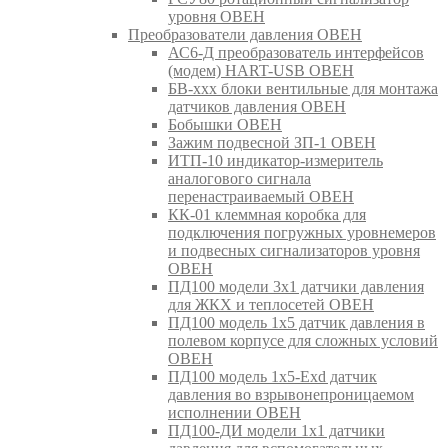
уровня ОВЕН
Преобразователи давления ОВЕН
АС6-Д преобразователь интерфейсов
(модем) HART-USB ОВЕН
БВ-ххх блоки вентильные для монтажа
датчиков давления ОВЕН
Бобышки ОВЕН
Зажим подвесной ЗП-1 ОВЕН
ИТП-10 индикатор-измеритель
аналогового сигнала
перенастраиваемый ОВЕН
КК-01 клеммная коробка для
подключения погружных уровнемеров
и подвесных сигнализаторов уровня
ОВЕН
ПД100 модели 3х1 датчики давления
для ЖКХ и теплосетей ОВЕН
ПД100 модель 1х5 датчик давления в
полевом корпусе для сложных условий
ОВЕН
ПД100 модель 1х5-Exd датчик
давления во взрывонепроницаемом
исполнении ОВЕН
ПД100-ДИ модели 1х1 датчики