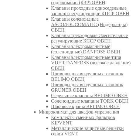
гидроклапан (КЗР) ОВЕН
Клапаны проходные односедельные
запорно-регулирующие КПСР ОВЕН
Клапаны соленоидные
ASCO/JOUCOMATIC (Нидерланды)
ОВЕН
Клапаны трехходовые смесительные
регулирующие КССР ОВЕН
Клапаны электромагнитные
(соленоидные) DANFOSS ОВЕН
Клапаны электромагнитные типа
VDHT DANFOSS (высокое давление)
ОВЕН
Приводы для воздушных заслонок
BELIMO ОВЕН
Приводы для воздушных заслонок
GRUNER ОВЕН
Седельные клапаны BELIMO ОВЕН
Соленоидные клапаны TORK ОВЕН
Шаровые краны BELIMO ОВЕН
Микроклимат для шкафов управления
Комплекты сменных фильтров
KIPVENT
Металлические защитные решетки
серии VENT