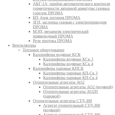
АКГ-1А, прибор автоматического контроля
герметичности запорной арматуры газовых
горелок ПРОМА
БП, блок питания ПРОМА
ЗГП, заслонка газовая с электроприводом
ПРОМА
МЭП, механизм электрический
прямоходный ПРОМА
Реле протока ПРОМА
Вентиляторы
Тепловое оборудование
Калориферы водяные КСК
Калориферы водяные КСк 3
Калориферы водяные КСк 4
Калориферы паровые КПСК
Калориферы паровые КП-Ск 3
Калориферы паровые КП-Ск 4
Отопительные агрегаты АО2
Отопительные агрегаты АО2 (водяной)
Отопительные агрегаты АО2П
(паровой)
Отопительные агрегаты СТД-300
Агрегат отопительный СТД-300
(водяной)
Агрегат отопительный СТД-300