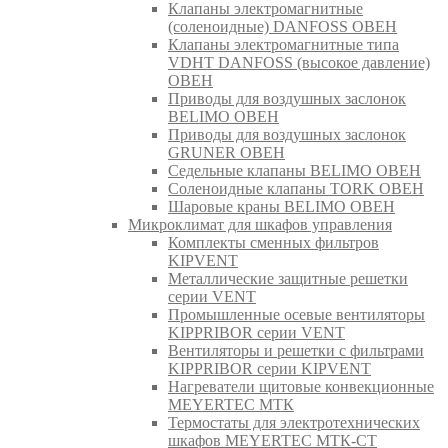
Клапаны электромагнитные
(соленоидные) DANFOSS ОВЕН
Клапаны электромагнитные типа
VDHT DANFOSS (высокое давление)
ОВЕН
Приводы для воздушных заслонок
BELIMO ОВЕН
Приводы для воздушных заслонок
GRUNER ОВЕН
Седельные клапаны BELIMO ОВЕН
Соленоидные клапаны TORK ОВЕН
Шаровые краны BELIMO ОВЕН
Микроклимат для шкафов управления
Комплекты сменных фильтров
KIPVENT
Металлические защитные решетки
серии VENT
Промышленные осевые вентиляторы
KIPPRIBOR серии VENT
Вентиляторы и решетки с фильтрами
KIPPRIBOR серии KIPVENT
Нагреватели щитовые конвекционные
MEYERTEC МТК
Термостаты для электротехнических
шкафов MEYERTEC МТК-СТ