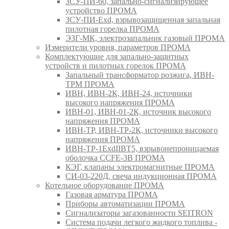
ЗСУ-ПИ-60, запально-сигнализирующее
устройство ПРОМА
ЗСУ-ПИ-Exd, взрывозащищенная запальная
пилотная горелка ПРОМА
ЭЗГ-МК, электрозапальник газовый ПРОМА
Измерители уровня, параметров ПРОМА
Комплектующие для запально-защитных
устройств и пилотных горелок ПРОМА
Запальный трансформатор розжига, ИВН-
ТРМ ПРОМА
ИВН, ИВН-2К, ИВН-24, источники
высокого напряжения ПРОМА
ИВН-01, ИВН-01-2К, источник высокого
напряжения ПРОМА
ИВН-ТР, ИВН-ТР-2К, источники высокого
напряжения ПРОМА
ИВН-ТР-1ExdIIBT5, взрывонепроницаемая
оболочка CCFE-3B ПРОМА
КЭГ, клапаны электромагнитные ПРОМА
СИ-03-220Д, свеча индукционная ПРОМА
Котельное оборудование ПРОМА
Газовая арматура ПРОМА
Приборы автоматизации ПРОМА
Сигнализаторы загазованности SEITRON
Система подачи легкого жидкого топлива -