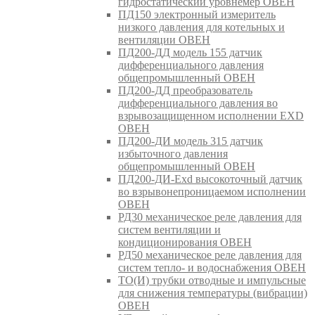
гидростатический уровнемер ОВЕН
ПД150 электронный измеритель
низкого давления для котельных и
вентиляции ОВЕН
ПД200-ДД модель 155 датчик
дифференциального давления
общепромышленный ОВЕН
ПД200-ДД преобразователь
дифференциального давления во
взрывозащищенном исполнении EXD
ОВЕН
ПД200-ДИ модель 315 датчик
избыточного давления
общепромышленный ОВЕН
ПД200-ДИ-Exd высокоточный датчик
во взрывонепроницаемом исполнении
ОВЕН
РД30 механическое реле давления для
систем вентиляции и
кондиционирования ОВЕН
РД50 механическое реле давления для
систем тепло- и водоснабжения ОВЕН
ТО(И) трубки отводные и импульсные
для снижения температуры (вибрации)
ОВЕН