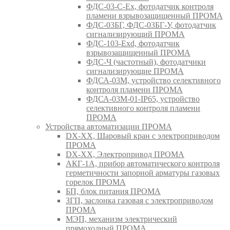
ФДС-03-С-Ex, фотодатчик контроля
пламени взрывозащищенный ПРОМА
ФДС-03БГ, ФДС-03БГ-У, фотодатчик
сигнализирующий ПРОМА
ФДС-103-Ехd, фотодатчик
взрывозащищенный ПРОМА
ФДС-Ч (частотный), фотодатчики
сигнализирующие ПРОМА
ФДСА-03М, устройство селективного
контроля пламени ПРОМА
ФДСА-03М-01-IP65, устройство
селективного контроля пламени
ПРОМА
Устройства автоматизации ПРОМА
DX-XX, Шаровый кран c электроприводом
ПРОМА
DX-XX, Электропривод ПРОМА
АКГ-1А, прибор автоматического контроля
герметичности запорной арматуры газовых
горелок ПРОМА
БП, блок питания ПРОМА
ЗГП, заслонка газовая с электроприводом
ПРОМА
МЭП, механизм электрический
прямоходный ПРОМА