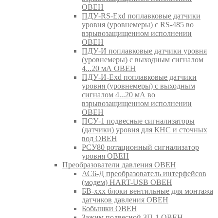
ОВЕН
ПДУ-RS-Exd поплавковые датчики
уровня (уровнемеры) с RS-485 во
взрывозащищенном исполнении
ОВЕН
ПДУ-И поплавковые датчики уровня
(уровнемеры) с выходным сигналом
4...20 мА ОВЕН
ПДУ-И-Exd поплавковые датчики
уровня (уровнемеры) с выходным
сигналом 4...20 мА во
взрывозащищенном исполнении
ОВЕН
ПСУ-1 подвесные сигнализаторы
(датчики) уровня для КНС и сточных
вод ОВЕН
РСУ80 ротационный сигнализатор
уровня ОВЕН
Преобразователи давления ОВЕН
АС6-Д преобразователь интерфейсов
(модем) HART-USB ОВЕН
БВ-ххх блоки вентильные для монтажа
датчиков давления ОВЕН
Бобышки ОВЕН
Зажим подвесной ЗП-1 ОВЕН