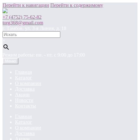
Перейти к навигации
Перейти к содержимому
+7 (4752) 75-62-82
torg368@gmail.com
г. Тамбов, ул. 3-я Линия, д. 18
×
Режим работы: пн. - пт. c 9:00 до 17:00
Меню
Главная
Каталог
О компании
Доставка
Акции
Новости
Контакты
Главная
Каталог
О компании
Доставка
Акции