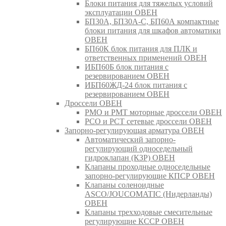
Блоки питания для тяжелых условий
эксплуатации ОВЕН
БП30А, БП30А-С, БП60А компактные
блоки питания для шкафов автоматики
ОВЕН
БП60К блок питания для ПЛК и
ответственных применений ОВЕН
ИБП60Б блок питания с
резервированием ОВЕН
ИБП60ЖД-24 блок питания с
резервированием ОВЕН
Дроссели ОВЕН
РМО и РМТ моторные дроссели ОВЕН
РСО и РСТ сетевые дроссели ОВЕН
Запорно-регулирующая арматура ОВЕН
Автоматический запорно-
регулирующий односедельный
гидроклапан (КЗР) ОВЕН
Клапаны проходные односедельные
запорно-регулирующие КПСР ОВЕН
Клапаны соленоидные
ASCO/JOUCOMATIC (Нидерланды)
ОВЕН
Клапаны трехходовые смесительные
регулирующие КССР ОВЕН