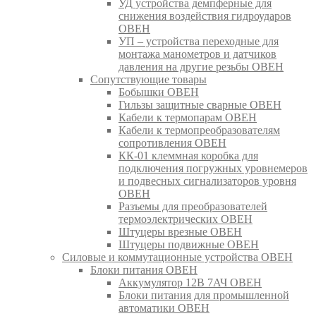
УД устройства демпферные для
снижения воздействия гидроударов
ОВЕН
УП – устройства переходные для
монтажа манометров и датчиков
давления на другие резьбы ОВЕН
Сопутствующие товары
Бобышки ОВЕН
Гильзы защитные сварные ОВЕН
Кабели к термопарам ОВЕН
Кабели к термопреобразователям
сопротивления ОВЕН
КК-01 клеммная коробка для
подключения погружных уровнемеров
и подвесных сигнализаторов уровня
ОВЕН
Разъемы для преобразователей
термоэлектрических ОВЕН
Штуцеры врезные ОВЕН
Штуцеры подвижные ОВЕН
Силовые и коммутационные устройства ОВЕН
Блоки питания ОВЕН
Аккумулятор 12В 7АЧ ОВЕН
Блоки питания для промышленной
автоматики ОВЕН