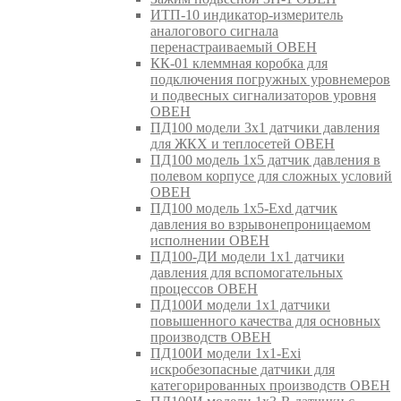
ИТП-10 индикатор-измеритель
аналогового сигнала
перенастраиваемый ОВЕН
КК-01 клеммная коробка для
подключения погружных уровнемеров
и подвесных сигнализаторов уровня
ОВЕН
ПД100 модели 3х1 датчики давления
для ЖКХ и теплосетей ОВЕН
ПД100 модель 1х5 датчик давления в
полевом корпусе для сложных условий
ОВЕН
ПД100 модель 1х5-Exd датчик
давления во взрывонепроницаемом
исполнении ОВЕН
ПД100-ДИ модели 1х1 датчики
давления для вспомогательных
процессов ОВЕН
ПД100И модели 1х1 датчики
повышенного качества для основных
производств ОВЕН
ПД100И модели 1х1-Exi
искробезопасные датчики для
категорированных производств ОВЕН