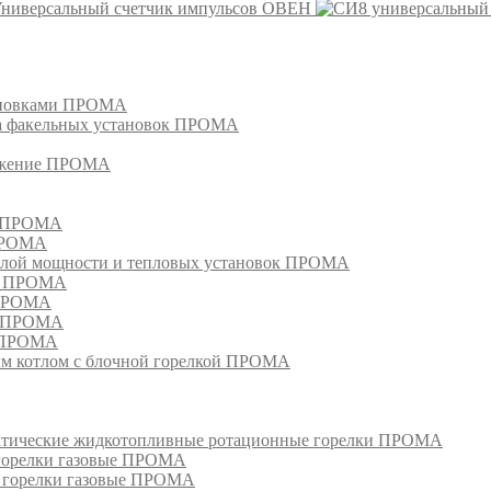
ниверсальный счетчик импульсов ОВЕН
тановками ПРОМА
га факельных установок ПРОМА
режение ПРОМА
м ПРОМА
 ПРОМА
лой мощности и тепловых установок ПРОМА
ом ПРОМА
 ПРОМА
я ПРОМА
и ПРОМА
м котлом с блочной горелкой ПРОМА
матические жидкотопливные ротационные горелки ПРОМА
 горелки газовые ПРОМА
, горелки газовые ПРОМА