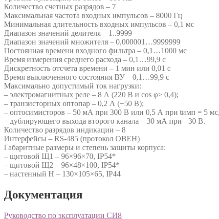
Количество счетных разрядов – 7
Максимальная частота входных импульсов – 8000 Гц
Минимальная длительность входных импульсов – 0,1 мс
Диапазон значений делителя – 1..9999
Диапазон значений множителя – 0,000001…9999999
Постоянная времени входного фильтра – 0,1…1000 мс
Время измерения среднего расхода – 0,1…99,9 с
Дискретность отсчета времени – 1 мин или 0,01 с
Время выключенного состояния ВУ – 0,1…99,9 с
Максимально допустимый ток нагрузки:
– электромагнитных реле – 8 А (220 В и cos φ> 0,4);
– транзисторных оптопар – 0,2 А (+50 В);
– оптосимисторов – 50 мА при 300 В или 0,5 А при tимп = 5 мс,
– дублирующего выхода второго канала – 30 мА при +30 В.
Количество разрядов индикации – 8
Интерфейсы – RS-485 (протокол ОВЕН)
Габаритные размеры и степень защиты корпуса:
– щитовой Щ1 – 96×96×70, IP54*
– щитовой Щ2 – 96×48×100, IP54*
– настенный Н – 130×105×65, IP44
Документация
Руководство по эксплуатации СИ8