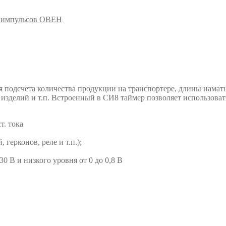
к импульсов ОВЕН
 подсчета количества продукции на транспортере, длины намат
изделий и т.п. Встроенный в СИ8 таймер позволяет использовать
т. тока
герконов, реле и т.п.);
0 В и низкого уровня от 0 до 0,8 В