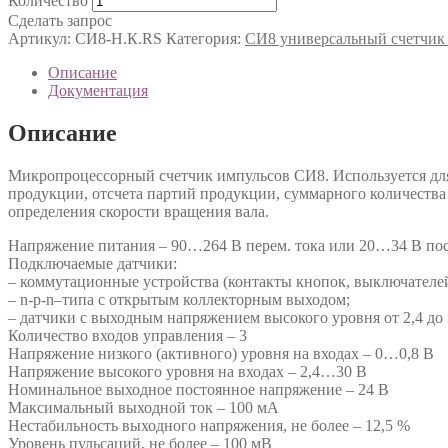
Количество
Сделать запрос
Артикул:
СИ8-Н.К.RS
Категория:
СИ8 универсальный счетчи
Описание
Документация
Описание
Микропроцессорный счетчик импульсов СИ8. Используется для
продукции, отсчета партий продукции, суммарного количества 
определения скорости вращения вала.
Напряжение питания – 90…264 В перем. тока или 20…34 В пос
Подключаемые датчики:
– коммутационные устройства (контакты кнопок, выключателей, 
– n-p-n–типа с открытым коллекторным выходом;
– датчики с выходным напряжением высокого уровня от 2,4 до 3
Количество входов управления – 3
Напряжение низкого (активного) уровня на входах – 0…0,8 В
Напряжение высокого уровня на входах – 2,4…30 В
Номинальное выходное постоянное напряжение – 24 В
Максимальный выходной ток – 100 мА
Нестабильность выходного напряжения, не более – 12,5 %
Уровень пульсаций, не более – 100 мВ