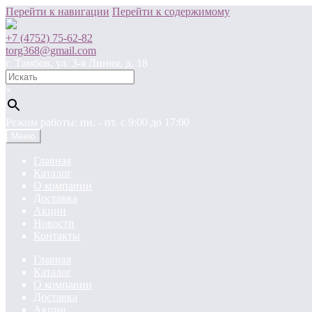
Перейти к навигации
Перейти к содержимому
+7 (4752) 75-62-82
torg368@gmail.com
г. Тамбов, ул. 3-я Линия, д. 18
×
Режим работы: пн. - пт. c 9:00 до 17:00
Меню
Главная
Каталог
О компании
Доставка
Акции
Новости
Контакты
Главная
Каталог
О компании
Доставка
Акции