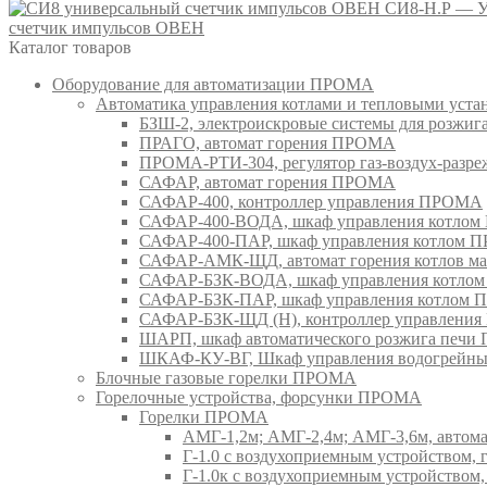
СИ8-Н.Р — У
счетчик импульсов ОВЕН
Каталог товаров
Оборудование для автоматизации ПРОМА
Автоматика управления котлами и тепловыми ус
БЗШ-2, электроискровые системы для розжи
ПРАГО, автомат горения ПРОМА
ПРОМА-РТИ-304, регулятор газ-воздух-раз
САФАР, автомат горения ПРОМА
САФАР-400, контроллер управления ПРОМА
САФАР-400-ВОДА, шкаф управления котло
САФАР-400-ПАР, шкаф управления котлом
САФАР-АМК-ЩД, автомат горения котлов ма
САФАР-БЗК-ВОДА, шкаф управления котл
САФАР-БЗК-ПАР, шкаф управления котлом
САФАР-БЗК-ЩД (Н), контроллер управлени
ШАРП, шкаф автоматического розжига печ
ШКАФ-КУ-ВГ, Шкаф управления водогрейны
Блочные газовые горелки ПРОМА
Горелочные устройства, форсунки ПРОМА
Горелки ПРОМА
АМГ-1,2м; АМГ-2,4м; АМГ-3,6м, авто
Г-1.0 с воздухоприемным устройством,
Г-1.0к с воздухоприемным устройством