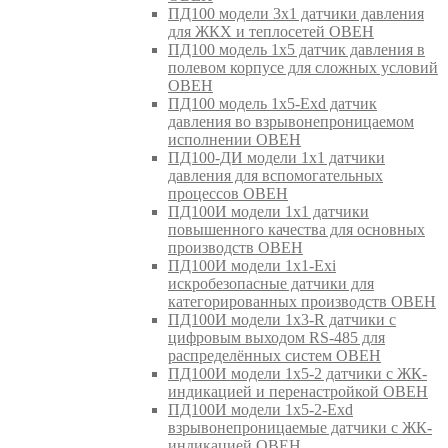
ПД100 модели 3х1 датчики давления
для ЖКХ и теплосетей ОВЕН
ПД100 модель 1х5 датчик давления в
полевом корпусе для сложных условий
ОВЕН
ПД100 модель 1х5-Exd датчик
давления во взрывонепроницаемом
исполнении ОВЕН
ПД100-ДИ модели 1х1 датчики
давления для вспомогательных
процессов ОВЕН
ПД100И модели 1х1 датчики
повышенного качества для основных
производств ОВЕН
ПД100И модели 1х1-Exi
искробезопасные датчики для
категорированных производств ОВЕН
ПД100И модели 1х3-R датчики с
цифровым выходом RS-485 для
распределённых систем ОВЕН
ПД100И модели 1х5-2 датчики с ЖК-
индикацией и перенастройкой ОВЕН
ПД100И модели 1х5-2-Exd
взрывонепроницаемые датчики с ЖК-
индикацией ОВЕН