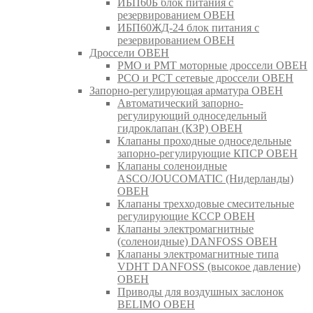
ИБП60Б блок питания с
резервированием ОВЕН
ИБП60ЖД-24 блок питания с
резервированием ОВЕН
Дроссели ОВЕН
РМО и РМТ моторные дроссели ОВЕН
РСО и РСТ сетевые дроссели ОВЕН
Запорно-регулирующая арматура ОВЕН
Автоматический запорно-
регулирующий односедельный
гидроклапан (КЗР) ОВЕН
Клапаны проходные односедельные
запорно-регулирующие КПСР ОВЕН
Клапаны соленоидные
ASCO/JOUCOMATIC (Нидерланды)
ОВЕН
Клапаны трехходовые смесительные
регулирующие КССР ОВЕН
Клапаны электромагнитные
(соленоидные) DANFOSS ОВЕН
Клапаны электромагнитные типа
VDHT DANFOSS (высокое давление)
ОВЕН
Приводы для воздушных заслонок
BELIMO ОВЕН