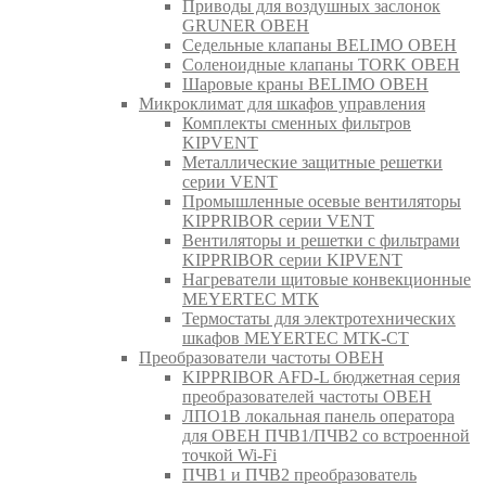
Приводы для воздушных заслонок
GRUNER ОВЕН
Седельные клапаны BELIMO ОВЕН
Соленоидные клапаны TORK ОВЕН
Шаровые краны BELIMO ОВЕН
Микроклимат для шкафов управления
Комплекты сменных фильтров
KIPVENT
Металлические защитные решетки
серии VENT
Промышленные осевые вентиляторы
KIPPRIBOR серии VENT
Вентиляторы и решетки с фильтрами
KIPPRIBOR серии KIPVENT
Нагреватели щитовые конвекционные
MEYERTEC МТК
Термостаты для электротехнических
шкафов MEYERTEC МТК-СТ
Преобразователи частоты ОВЕН
KIPPRIBOR AFD-L бюджетная серия
преобразователей частоты ОВЕН
ЛПО1В локальная панель оператора
для ОВЕН ПЧВ1/ПЧВ2 со встроенной
точкой Wi-Fi
ПЧВ1 и ПЧВ2 преобразователь