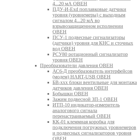
4...20 мА ОВЕН
ПДУ-И-Exd поплавковые датчики
уровня (уровнемеры) с выходным
сигналом 4...20 мА во
взрывозащищенном исполнении
ОВЕН
ПСУ-1 подвесные сигнализаторы
(датчики) уровня для КНС и сточных
вод ОВЕН
РСУ80 ротационный сигнализатор
уровня ОВЕН
Преобразователи давления ОВЕН
АС6-Д преобразователь интерфейсов
(модем) HART-USB ОВЕН
БВ-ххх блоки вентильные для монтажа
датчиков давления ОВЕН
Бобышки ОВЕН
Зажим подвесной ЗП-1 ОВЕН
ИТП-10 индикатор-измеритель
аналогового сигнала
перенастраиваемый ОВЕН
КК-01 клеммная коробка для
подключения погружных уровнемеров
и подвесных сигнализаторов уровня
ОВЕН