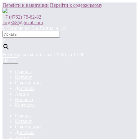
Перейти к навигации
Перейти к содержимому
+7 (4752) 75-62-82
torg368@gmail.com
г. Тамбов, ул. 3-я Линия, д. 18
×
Режим работы: пн. - пт. c 9:00 до 17:00
Меню
Главная
Каталог
О компании
Доставка
Акции
Новости
Контакты
Главная
Каталог
О компании
Доставка
Акции