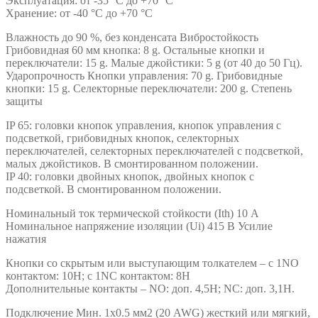
Эксплуатация: от -35 °C до +70 °C
Хранение: от -40 °C до +70 °C
Влажность до 90 %, без конденсата Вибростойкость
Грибовидная 60 мм кнопка: 8 g. Остальные кнопки и
переключатели: 15 g. Малые джойстики: 5 g (от 40 до 50 Гц).
Ударопрочность Кнопки управления: 70 g. Грибовидные
кнопки: 15 g. Селекторные переключатели: 200 g. Степень
защиты
IP 65: головки кнопок управления, кнопок управления с
подсветкой, грибовидных кнопок, селекторных
переключателей, селекторных переключателей с подсветкой,
малых джойстиков. В смонтированном положении.
IP 40: головки двойных кнопок, двойных кнопок с
подсветкой. В смонтированном положении.
Номинальный ток термической стойкости (Ith) 10 А
Номинальное напряжение изоляции (Ui) 415 В Усилие
нажатия
Кнопки со скрытым или выступающим толкателем – с 1NO
контактом: 10Н; с 1NC контактом: 8Н
Дополнительные контакты – NO: доп. 4,5Н; NC: доп. 3,1Н.
Подключение Мин. 1х0.5 мм2 (20 AWG) жесткий или мягкий,