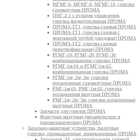
МГМГ-6, МГМГ-8, МГМГ-10, горелка
газомазутная ПРОМА
ПНГ-2-1 с пультом управления,
горелка жидкотопливная ПРОМА
ПРОМА-ГГ1, горелка газовая ПРОМА
ПРОМА-ГГ1, горелка газовая с
монтажной трубой (сводовая) ПРОМА
ПРОМА-ГГ2, горелка газовая
(короткофакельная) ПРОМА
РГМГ-10; РГМГ-20; РГМГ-30,
комбинированные горелки ПРОМА
РГМГ-1м-01 и РГМГ-1м-02,
комбинированная горелка ПРОМА
РГМГ-1м; 2м; 3м, горелки
ротационные газомазутные ПРОМА
РМГ-1м-01; РМГ-1м-02, горелка
ротационная мазутная ПРОМА
РМГ-1м; 2м; 3м, горелки ротационные
мазутные ПРОМА
Запчасти для горелок ПРОМА
Форсунки мазутные (механические и
паромеханические) ПРОМА
Запально-защитные устройства, пилотные
горелки, промышленные, инжекционные ПРОМА
Запальник ЭЗ, электрозапальник газовый