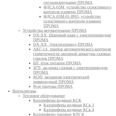
сигнализирующие ПРОМА
ФДСА-03М, устройство селективного
контроля пламени ПРОМА
ФДСА-03М-01-IP65, устройство
селективного контроля пламени
ПРОМА
Устройства автоматизации ПРОМА
DX-XX, Шаровый кран c электроприводом
ПРОМА
DX-XX, Электропривод ПРОМА
АКГ-1А, прибор автоматического контроля
герметичности запорной арматуры газовых
горелок ПРОМА
БП, блок питания ПРОМА
ЗГП, заслонка газовая с электроприводом
ПРОМА
МЭП, механизм электрический
прямоходный ПРОМА
Реле протока ПРОМА
Вентиляторы
Тепловое оборудование
Калориферы водяные КСК
Калориферы водяные КСк 3
Калориферы водяные КСк 4
Калориферы паровые КПСК