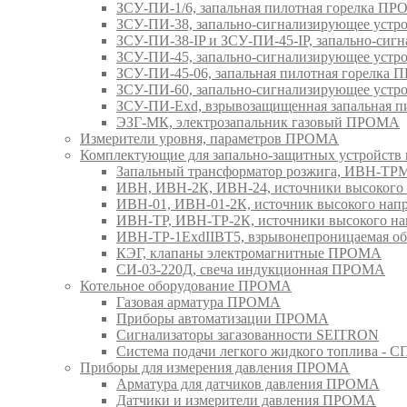
ЗСУ-ПИ-1/6, запальная пилотная горелка П
ЗСУ-ПИ-38, запально-сигнализирующее уст
ЗСУ-ПИ-38-IP и ЗСУ-ПИ-45-IP, запально-си
ЗСУ-ПИ-45, запально-сигнализирующее уст
ЗСУ-ПИ-45-06, запальная пилотная горелка
ЗСУ-ПИ-60, запально-сигнализирующее уст
ЗСУ-ПИ-Exd, взрывозащищенная запальная 
ЭЗГ-МК, электрозапальник газовый ПРОМА
Измерители уровня, параметров ПРОМА
Комплектующие для запально-защитных устройст
Запальный трансформатор розжига, ИВН-Т
ИВН, ИВН-2К, ИВН-24, источники высоког
ИВН-01, ИВН-01-2К, источник высокого н
ИВН-ТР, ИВН-ТР-2К, источники высокого 
ИВН-ТР-1ExdIIBT5, взрывонепроницаемая 
КЭГ, клапаны электромагнитные ПРОМА
СИ-03-220Д, свеча индукционная ПРОМА
Котельное оборудование ПРОМА
Газовая арматура ПРОМА
Приборы автоматизации ПРОМА
Сигнализаторы загазованности SEITRON
Система подачи легкого жидкого топлива 
Приборы для измерения давления ПРОМА
Арматура для датчиков давления ПРОМА
Датчики и измерители давления ПРОМА