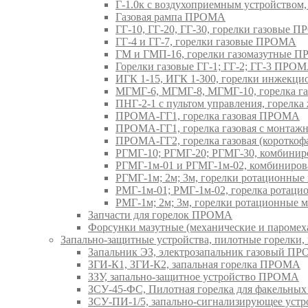
Г-1.0к с воздухоприемным устройством
Газовая рампа ПРОМА
ГГ-10, ГГ-20, ГГ-30, горелки газовые 
ГГ-4 и ГГ-7, горелки газовые ПРОМА
ГМ и ГМП-16, горелки газомазутные 
Горелки газовые ГГ-1; ГГ-2; ГГ-3 ПРО
ИГК 1-15, ИГК 1-300, горелки инжекц
МГМГ-6, МГМГ-8, МГМГ-10, горелка г
ПНГ-2-1 с пультом управления, горел
ПРОМА-ГГ1, горелка газовая ПРОМА
ПРОМА-ГГ1, горелка газовая с монтаж
ПРОМА-ГГ2, горелка газовая (коротко
РГМГ-10; РГМГ-20; РГМГ-30, комбини
РГМГ-1м-01 и РГМГ-1м-02, комбиниро
РГМГ-1м; 2м; 3м, горелки ротационны
РМГ-1м-01; РМГ-1м-02, горелка ротац
РМГ-1м; 2м; 3м, горелки ротационные
Запчасти для горелок ПРОМА
Форсунки мазутные (механические и паром
Запально-защитные устройства, пилотные горел
Запальник ЭЗ, электрозапальник газовый П
ЗГИ-К1, ЗГИ-К2, запальная горелка ПРОМА
ЗЗУ, запально-защитное устройство ПРОМА
ЗСУ-45-ФС, Пилотная горелка для факельны
ЗСУ-ПИ-1/5, запально-сигнализирующее ус