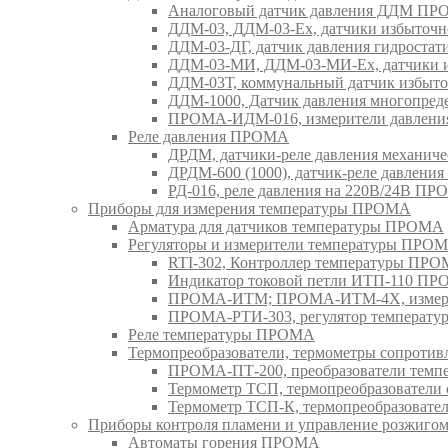
Аналоговый датчик давления ДДМ П
ДДМ-03, ДДМ-03-Ех, датчики избыточн
ДДМ-03-ДГ, датчик давления гидрост
ДДМ-03-МИ, ДДМ-03-МИ-Ех, датчики из
ДДМ-03Т, коммунальный датчик избыт
ДДМ-1000, Датчик давления многопр
ПРОМА-ИДМ-016, измерители давлен
Реле давления ПРОМА
ДРДМ, датчики-реле давления механи
ДРДМ-600 (1000), датчик-реле давлен
РД-016, реле давления на 220В/24В П
Приборы для измерения температуры ПРОМА
Арматура для датчиков температуры ПРОМА
Регуляторы и измерители температуры ПРО
RTI-302, Контроллер температуры ПР
Индикатор токовой петли ИТП-110 П
ПРОМА-ИТМ; ПРОМА-ИТМ-4Х, измери
ПРОМА-РТИ-303, регулятор температ
Реле температуры ПРОМА
Термопреобразователи, термометры сопрот
ПРОМА-ПТ-200, преобразователи тем
Термометр ТСП, термопреобразовател
Термометр ТСП-К, термопреобразоват
Приборы контроля пламени и управление розжиг
Автоматы горения ПРОМА