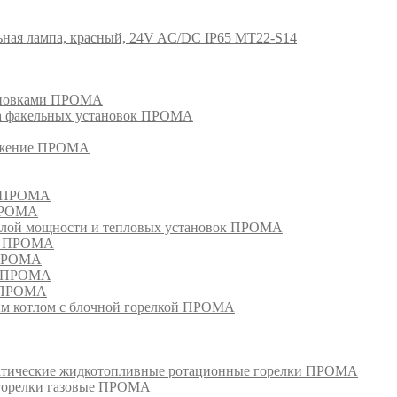
ная лампа, красный, 24V AC/DC IP65 MT22-S14
тановками ПРОМА
га факельных установок ПРОМА
режение ПРОМА
м ПРОМА
 ПРОМА
лой мощности и тепловых установок ПРОМА
ом ПРОМА
 ПРОМА
я ПРОМА
и ПРОМА
м котлом с блочной горелкой ПРОМА
матические жидкотопливные ротационные горелки ПРОМА
 горелки газовые ПРОМА