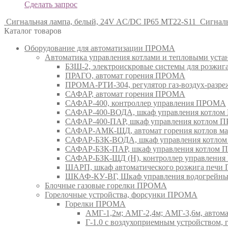
Сделать запрос
Сигнальная лампа, белый, 24V AC/DC IP65 MT22-S11
Сигналь
Каталог товаров
Оборудование для автоматизации ПРОМА
Автоматика управления котлами и тепловыми ус
БЗШ-2, электроискровые системы для розжи
ПРАГО, автомат горения ПРОМА
ПРОМА-РТИ-304, регулятор газ-воздух-раз
САФАР, автомат горения ПРОМА
САФАР-400, контроллер управления ПРОМА
САФАР-400-ВОДА, шкаф управления котло
САФАР-400-ПАР, шкаф управления котлом
САФАР-АМК-ЩД, автомат горения котлов ма
САФАР-БЗК-ВОДА, шкаф управления котл
САФАР-БЗК-ПАР, шкаф управления котлом
САФАР-БЗК-ЩД (Н), контроллер управлени
ШАРП, шкаф автоматического розжига печ
ШКАФ-КУ-ВГ, Шкаф управления водогрейны
Блочные газовые горелки ПРОМА
Горелочные устройства, форсунки ПРОМА
Горелки ПРОМА
АМГ-1,2м; АМГ-2,4м; АМГ-3,6м, авто
Г-1.0 с воздухоприемным устройством,