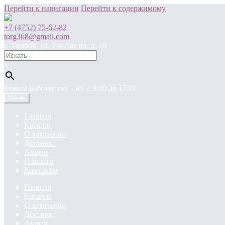
Перейти к навигации
Перейти к содержимому
+7 (4752) 75-62-82
torg368@gmail.com
г. Тамбов, ул. 3-я Линия, д. 18
×
Режим работы: пн. - пт. c 9:00 до 17:00
Меню
Главная
Каталог
О компании
Доставка
Акции
Новости
Контакты
Главная
Каталог
О компании
Доставка
Акции