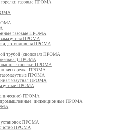
, горелки газовые ПРОМА
ПРОМА
ПРОМА
МА
ионные газовые ПРОМА
азомазутная ПРОМА
ка жидкотопливная ПРОМА
ной трубой (сводовая) ПРОМА
факельная) ПРОМА
рованные горелки ПРОМА
ванная горелка ПРОМА
е газомазутные ПРОМА
ионная мазутная ПРОМА
 мазутные ПРОМА
еханические) ПРОМА
ки, промышленные, инжекционные ПРОМА
РОМА
х установок ПРОМА
тройство ПРОМА