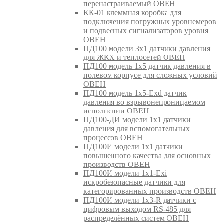
перенастраиваемый ОВЕН
КК-01 клеммная коробка для
подключения погружных уровнемеров
и подвесных сигнализаторов уровня
ОВЕН
ПД100 модели 3х1 датчики давления
для ЖКХ и теплосетей ОВЕН
ПД100 модель 1х5 датчик давления в
полевом корпусе для сложных условий
ОВЕН
ПД100 модель 1х5-Exd датчик
давления во взрывонепроницаемом
исполнении ОВЕН
ПД100-ДИ модели 1х1 датчики
давления для вспомогательных
процессов ОВЕН
ПД100И модели 1х1 датчики
повышенного качества для основных
производств ОВЕН
ПД100И модели 1х1-Exi
искробезопасные датчики для
категорированных производств ОВЕН
ПД100И модели 1х3-R датчики с
цифровым выходом RS-485 для
распределённых систем ОВЕН