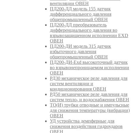
вентиляции ОВЕН
ПД200-ДД модель 155 датчик
дифференциального давления
общепромышленный ОВЕН
ПД200-ДД преобразователь
дифференциального давления во
взрывозащищенном исполнении EXD
ОВЕН
ПД200-ДИ модель 315 датчик
избыточного давления
общепромышленный ОВЕН
ПД200-ДИ-Exd высокоточный датчик
во взрывонепроницаемом исполнении
ОВЕН
РД30 механическое реле давления для
систем вентиляции и
кондиционирования ОВЕН
РД50 механическое реле давления для
систем тепло- и водоснабжения ОВЕН
ТО(И) трубки отводные и импульсные
для снижения температуры (вибрации)
ОВЕН
УД устройства демпферные для
снижения воздействия гидроударов
ОВЕН