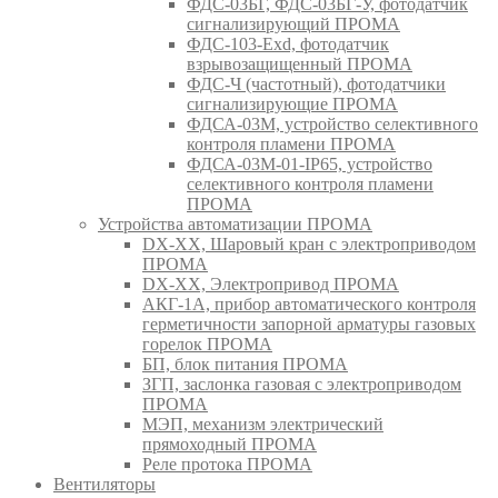
ФДС-03БГ, ФДС-03БГ-У, фотодатчик
сигнализирующий ПРОМА
ФДС-103-Ехd, фотодатчик
взрывозащищенный ПРОМА
ФДС-Ч (частотный), фотодатчики
сигнализирующие ПРОМА
ФДСА-03М, устройство селективного
контроля пламени ПРОМА
ФДСА-03М-01-IP65, устройство
селективного контроля пламени
ПРОМА
Устройства автоматизации ПРОМА
DX-XX, Шаровый кран c электроприводом
ПРОМА
DX-XX, Электропривод ПРОМА
АКГ-1А, прибор автоматического контроля
герметичности запорной арматуры газовых
горелок ПРОМА
БП, блок питания ПРОМА
ЗГП, заслонка газовая с электроприводом
ПРОМА
МЭП, механизм электрический
прямоходный ПРОМА
Реле протока ПРОМА
Вентиляторы