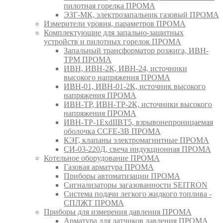
пилотная горелка ПРОМА
ЭЗГ-МК, электрозапальник газовый ПРОМА
Измерители уровня, параметров ПРОМА
Комплектующие для запально-защитных
устройств и пилотных горелок ПРОМА
Запальный трансформатор розжига, ИВН-
ТРМ ПРОМА
ИВН, ИВН-2К, ИВН-24, источники
высокого напряжения ПРОМА
ИВН-01, ИВН-01-2К, источник высокого
напряжения ПРОМА
ИВН-ТР, ИВН-ТР-2К, источники высокого
напряжения ПРОМА
ИВН-ТР-1ExdIIBT5, взрывонепроницаемая
оболочка CCFE-3B ПРОМА
КЭГ, клапаны электромагнитные ПРОМА
СИ-03-220Д, свеча индукционная ПРОМА
Котельное оборудование ПРОМА
Газовая арматура ПРОМА
Приборы автоматизации ПРОМА
Сигнализаторы загазованности SEITRON
Система подачи легкого жидкого топлива -
СПЛЖТ ПРОМА
Приборы для измерения давления ПРОМА
Арматура для датчиков давления ПРОМА