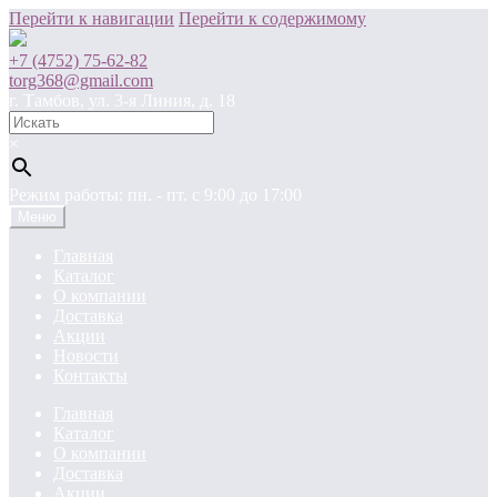
Перейти к навигации
Перейти к содержимому
+7 (4752) 75-62-82
torg368@gmail.com
г. Тамбов, ул. 3-я Линия, д. 18
×
Режим работы: пн. - пт. c 9:00 до 17:00
Меню
Главная
Каталог
О компании
Доставка
Акции
Новости
Контакты
Главная
Каталог
О компании
Доставка
Акции