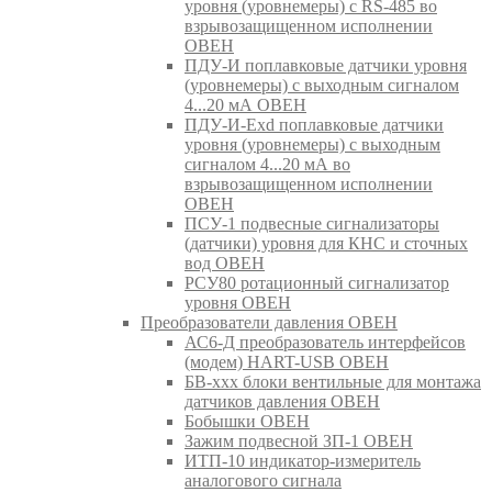
уровня (уровнемеры) с RS-485 во
взрывозащищенном исполнении
ОВЕН
ПДУ-И поплавковые датчики уровня
(уровнемеры) с выходным сигналом
4...20 мА ОВЕН
ПДУ-И-Exd поплавковые датчики
уровня (уровнемеры) с выходным
сигналом 4...20 мА во
взрывозащищенном исполнении
ОВЕН
ПСУ-1 подвесные сигнализаторы
(датчики) уровня для КНС и сточных
вод ОВЕН
РСУ80 ротационный сигнализатор
уровня ОВЕН
Преобразователи давления ОВЕН
АС6-Д преобразователь интерфейсов
(модем) HART-USB ОВЕН
БВ-ххх блоки вентильные для монтажа
датчиков давления ОВЕН
Бобышки ОВЕН
Зажим подвесной ЗП-1 ОВЕН
ИТП-10 индикатор-измеритель
аналогового сигнала