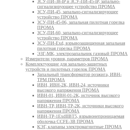
ЗСУ-ПИ-38-IP и ЗСУ-ПИ-45-IP, запально-
сигнализирующее устройство ПРОМА
ЗСУ-ПИ-45, запально-сигнализирующее
устройство ПРОМА
ЗСУ-ПИ-45-06, запальная пилотная горелка
ПРОМА
ЗСУ-ПИ-60, запально-сигнализирующее
устройство ПРОМА
ЗСУ-ПИ-Exd, взрывозащищенная запальная
пилотная горелка ПРОМА
ЭЗГ-МК, электрозапальник газовый ПРОМА
Измерители уровня, параметров ПРОМА
Комплектующие для запально-защитных
устройств и пилотных горелок ПРОМА
Запальный трансформатор розжига, ИВН-
ТРМ ПРОМА
ИВН, ИВН-2К, ИВН-24, источники
высокого напряжения ПРОМА
ИВН-01, ИВН-01-2К, источник высокого
напряжения ПРОМА
ИВН-ТР, ИВН-ТР-2К, источники высокого
напряжения ПРОМА
ИВН-ТР-1ExdIIBT5, взрывонепроницаемая
оболочка CCFE-3B ПРОМА
КЭГ, клапаны электромагнитные ПРОМА