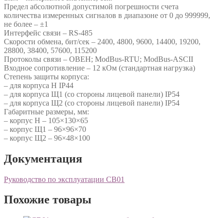
Предел абсолютной допустимой погрешности счета
количества измеренных сигналов в диапазоне от 0 до 999999,
не более – ±1
Интерфейс связи – RS-485
Скорости обмена, бит/сек – 2400, 4800, 9600, 14400, 19200,
28800, 38400, 57600, 115200
Протоколы связи – ОВЕН; ModBus-RTU; ModBus-ASCII
Входное сопротивление – 12 кОм (стандартная нагрузка)
Степень защиты корпуса:
– для корпуса Н IP44
– для корпуса Щ1 (со стороны лицевой панели) IP54
– для корпуса Щ2 (со стороны лицевой панели) IP54
Габаритные размеры, мм:
– корпус Н – 105×130×65
– корпус Щ1 – 96×96×70
– корпус Щ2 – 96×48×100
Документация
Руководство по эксплуатации СВ01
Похожие товары