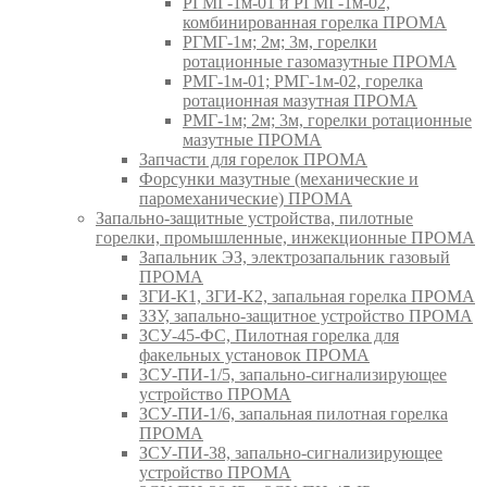
РГМГ-1м-01 и РГМГ-1м-02,
комбинированная горелка ПРОМА
РГМГ-1м; 2м; 3м, горелки
ротационные газомазутные ПРОМА
РМГ-1м-01; РМГ-1м-02, горелка
ротационная мазутная ПРОМА
РМГ-1м; 2м; 3м, горелки ротационные
мазутные ПРОМА
Запчасти для горелок ПРОМА
Форсунки мазутные (механические и
паромеханические) ПРОМА
Запально-защитные устройства, пилотные
горелки, промышленные, инжекционные ПРОМА
Запальник ЭЗ, электрозапальник газовый
ПРОМА
ЗГИ-К1, ЗГИ-К2, запальная горелка ПРОМА
ЗЗУ, запально-защитное устройство ПРОМА
ЗСУ-45-ФС, Пилотная горелка для
факельных установок ПРОМА
ЗСУ-ПИ-1/5, запально-сигнализирующее
устройство ПРОМА
ЗСУ-ПИ-1/6, запальная пилотная горелка
ПРОМА
ЗСУ-ПИ-38, запально-сигнализирующее
устройство ПРОМА