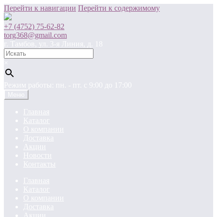
Перейти к навигации
Перейти к содержимому
+7 (4752) 75-62-82
torg368@gmail.com
г. Тамбов, ул. 3-я Линия, д. 18
×
Режим работы: пн. - пт. c 9:00 до 17:00
Меню
Главная
Каталог
О компании
Доставка
Акции
Новости
Контакты
Главная
Каталог
О компании
Доставка
Акции