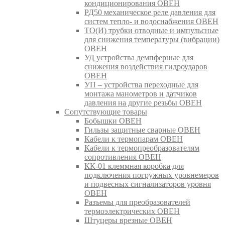
кондиционирования ОВЕН
РД50 механическое реле давления для
систем тепло- и водоснабжения ОВЕН
ТО(И) трубки отводные и импульсные
для снижения температуры (вибрации)
ОВЕН
УД устройства демпферные для
снижения воздействия гидроударов
ОВЕН
УП – устройства переходные для
монтажа манометров и датчиков
давления на другие резьбы ОВЕН
Сопутствующие товары
Бобышки ОВЕН
Гильзы защитные сварные ОВЕН
Кабели к термопарам ОВЕН
Кабели к термопреобразователям
сопротивления ОВЕН
КК-01 клеммная коробка для
подключения погружных уровнемеров
и подвесных сигнализаторов уровня
ОВЕН
Разъемы для преобразователей
термоэлектрических ОВЕН
Штуцеры врезные ОВЕН