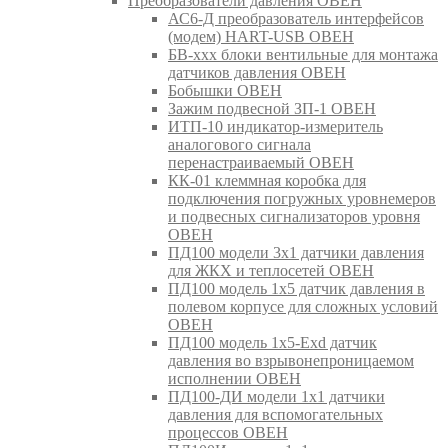
Преобразователи давления ОВЕН
АС6-Д преобразователь интерфейсов
(модем) HART-USB ОВЕН
БВ-ххх блоки вентильные для монтажа
датчиков давления ОВЕН
Бобышки ОВЕН
Зажим подвесной ЗП-1 ОВЕН
ИТП-10 индикатор-измеритель
аналогового сигнала
перенастраиваемый ОВЕН
КК-01 клеммная коробка для
подключения погружных уровнемеров
и подвесных сигнализаторов уровня
ОВЕН
ПД100 модели 3х1 датчики давления
для ЖКХ и теплосетей ОВЕН
ПД100 модель 1х5 датчик давления в
полевом корпусе для сложных условий
ОВЕН
ПД100 модель 1х5-Exd датчик
давления во взрывонепроницаемом
исполнении ОВЕН
ПД100-ДИ модели 1х1 датчики
давления для вспомогательных
процессов ОВЕН