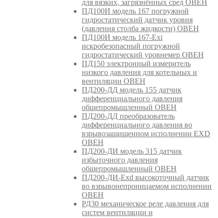
для вязких, загрязнённых сред ОВЕН
ПД100И модель 167 погружной
гидростатический датчик уровня
(давления столба жидкости) ОВЕН
ПД100И модель 167-Exi
искробезопасный погружной
гидростатический уровнемер ОВЕН
ПД150 электронный измеритель
низкого давления для котельных и
вентиляции ОВЕН
ПД200-ДД модель 155 датчик
дифференциального давления
общепромышленный ОВЕН
ПД200-ДД преобразователь
дифференциального давления во
взрывозащищенном исполнении EXD
ОВЕН
ПД200-ДИ модель 315 датчик
избыточного давления
общепромышленный ОВЕН
ПД200-ДИ-Exd высокоточный датчик
во взрывонепроницаемом исполнении
ОВЕН
РД30 механическое реле давления для
систем вентиляции и