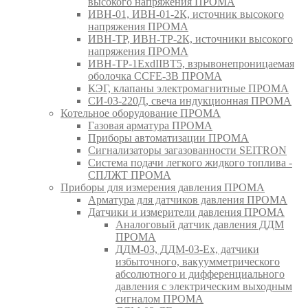
высокого напряжения ПРОМА
ИВН-01, ИВН-01-2К, источник высокого
напряжения ПРОМА
ИВН-ТР, ИВН-ТР-2К, источники высокого
напряжения ПРОМА
ИВН-ТР-1ExdIIBT5, взрывонепроницаемая
оболочка CCFE-3B ПРОМА
КЭГ, клапаны электромагнитные ПРОМА
СИ-03-220Д, свеча индукционная ПРОМА
Котельное оборудование ПРОМА
Газовая арматура ПРОМА
Приборы автоматизации ПРОМА
Сигнализаторы загазованности SEITRON
Система подачи легкого жидкого топлива -
СПЛЖТ ПРОМА
Приборы для измерения давления ПРОМА
Арматура для датчиков давления ПРОМА
Датчики и измерители давления ПРОМА
Аналоговый датчик давления ДДМ
ПРОМА
ДДМ-03, ДДМ-03-Ех, датчики
избыточного, вакуумметрического
абсолютного и дифференциального
давления с электрическим выходным
сигналом ПРОМА