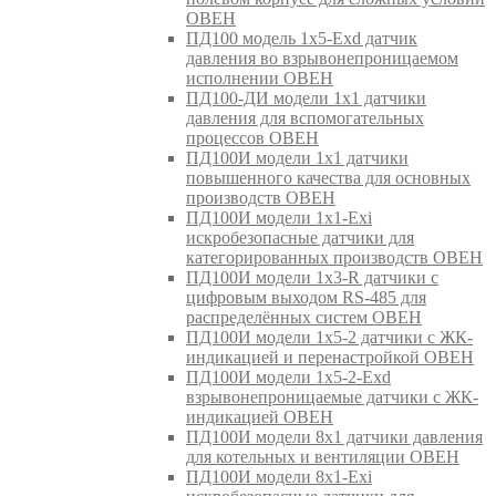
ОВЕН
ПД100 модель 1х5-Exd датчик
давления во взрывонепроницаемом
исполнении ОВЕН
ПД100-ДИ модели 1х1 датчики
давления для вспомогательных
процессов ОВЕН
ПД100И модели 1х1 датчики
повышенного качества для основных
производств ОВЕН
ПД100И модели 1х1-Exi
искробезопасные датчики для
категорированных производств ОВЕН
ПД100И модели 1х3-R датчики с
цифровым выходом RS-485 для
распределённых систем ОВЕН
ПД100И модели 1х5-2 датчики с ЖК-
индикацией и перенастройкой ОВЕН
ПД100И модели 1х5-2-Exd
взрывонепроницаемые датчики с ЖК-
индикацией ОВЕН
ПД100И модели 8х1 датчики давления
для котельных и вентиляции ОВЕН
ПД100И модели 8х1-Exi