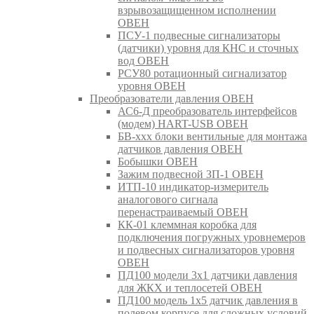
взрывозащищенном исполнении
ОВЕН
ПСУ-1 подвесные сигнализаторы
(датчики) уровня для КНС и сточных
вод ОВЕН
РСУ80 ротационный сигнализатор
уровня ОВЕН
Преобразователи давления ОВЕН
АС6-Д преобразователь интерфейсов
(модем) HART-USB ОВЕН
БВ-ххх блоки вентильные для монтажа
датчиков давления ОВЕН
Бобышки ОВЕН
Зажим подвесной ЗП-1 ОВЕН
ИТП-10 индикатор-измеритель
аналогового сигнала
перенастраиваемый ОВЕН
КК-01 клеммная коробка для
подключения погружных уровнемеров
и подвесных сигнализаторов уровня
ОВЕН
ПД100 модели 3х1 датчики давления
для ЖКХ и теплосетей ОВЕН
ПД100 модель 1х5 датчик давления в
полевом корпусе для сложных условий