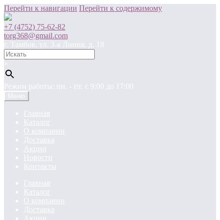
Перейти к навигации
Перейти к содержимому
+7 (4752) 75-62-82
torg368@gmail.com
г. Тамбов, ул. 3-я Линия, д. 18
×
Режим работы: пн. - пт. c 9:00 до 17:00
Меню
Главная
Каталог
О компании
Доставка
Акции
Новости
Контакты
Главная
Каталог
О компании
Доставка
Акции