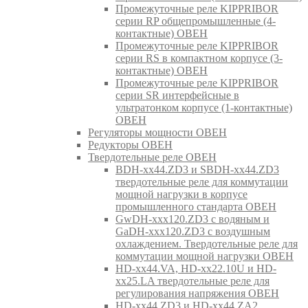
Промежуточные реле KIPPRIBOR
серии RP общепромышленные (4-
контактные) ОВЕН
Промежуточные реле KIPPRIBOR
серии RS в компактном корпусе (3-
контактные) ОВЕН
Промежуточные реле KIPPRIBOR
серии SR интерфейсные в
ультратонком корпусе (1-контактные)
ОВЕН
Регуляторы мощности ОВЕН
Редукторы ОВЕН
Твердотельные реле ОВЕН
BDH-xx44.ZD3 и SBDH-xx44.ZD3
твердотельные реле для коммутации
мощной нагрузки в корпусе
промышленного стандарта ОВЕН
GwDH-xxx120.ZD3 с водяным и
GaDH-xxx120.ZD3 с воздушным
охлаждением. Твердотельные реле для
коммутации мощной нагрузки ОВЕН
HD-xx44.VA, HD-xx22.10U и HD-
xx25.LA твердотельные реле для
регулирования напряжения ОВЕН
HD-xx44.ZD3 и HD-xx44.ZA2