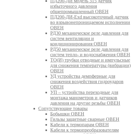
ПД200-ДИ модель 315 датчик
избыточного давления
общепромышленный ОВЕН
ПД200-ДИ-Exd высокоточный датчик
во взрывонепроницаемом исполнении
ОВЕН
РД30 механическое реле давления для
систем вентиляции и
кондиционирования ОВЕН
РД50 механическое реле давления для
систем тепло- и водоснабжения ОВЕН
ТО(И) трубки отводные и импульсные
для снижения температуры (вибрации)
ОВЕН
УД устройства демпферные для
снижения воздействия гидроударов
ОВЕН
УП – устройства переходные для
монтажа манометров и датчиков
давления на другие резьбы ОВЕН
Сопутствующие товары
Бобышки ОВЕН
Гильзы защитные сварные ОВЕН
Кабели к термопарам ОВЕН
Кабели к термопреобразователям