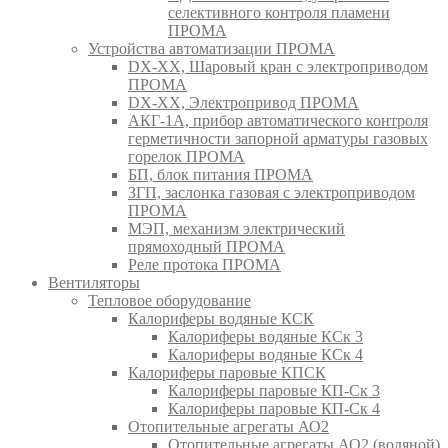
селективного контроля пламени
ПРОМА
Устройства автоматизации ПРОМА
DX-XX, Шаровый кран c электроприводом
ПРОМА
DX-XX, Электропривод ПРОМА
АКГ-1А, прибор автоматического контроля
герметичности запорной арматуры газовых
горелок ПРОМА
БП, блок питания ПРОМА
ЗГП, заслонка газовая с электроприводом
ПРОМА
МЭП, механизм электрический
прямоходный ПРОМА
Реле протока ПРОМА
Вентиляторы
Тепловое оборудование
Калориферы водяные КСК
Калориферы водяные КСк 3
Калориферы водяные КСк 4
Калориферы паровые КПСК
Калориферы паровые КП-Ск 3
Калориферы паровые КП-Ск 4
Отопительные агрегаты АО2
Отопительные агрегаты АО2 (водяной)