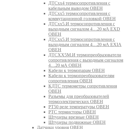
ДТСхх4 термосопротивления с
кабельным выводом ОВЕН
ДТСхх5 термосопротивления с
коммутационной головкой ОВЕН
ДТСхх5.И термосопротивления с
выходным сигналом 4…20 мА EXD
ОВЕН
ДТСхх5.И термосопротивления с
выходным сигналом 4…20 мА EXIA
ОВЕН
ДТСХХ5М.И термопреобразователи
сопротивления с выходным сигналом
4…20 мА ОВЕН
Кабели к термопарам ОВЕН
Кабели к термопреобразователям
сопротивления ОВЕН
КДТС термометры сопротивления
ОВЕН
Разъемы для преобразователей
термоэлектрических ОВЕН
РТ50 реле температуры ОВЕН
РТС термисторы ОВЕН
Штуцеры врезные ОВЕН
Штуцеры подвижные ОВЕН
Датчики уровня ОВЕН