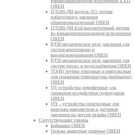
взрывозащищенном исполнении EXD
ОВЕН
ПД200-ДИ модель 315 датчик
избыточного давления
общепромышленный ОВЕН
ПД200-ДИ-Exd высокоточный датчик
во взрывонепроницаемом исполнении
ОВЕН
РД30 механическое реле давления для
систем вентиляции и
кондиционирования ОВЕН
РД50 механическое реле давления для
систем тепло- и водоснабжения ОВЕН
ТО(И) трубки отводные и импульсные
для снижения температуры (вибрации)
ОВЕН
УД устройства демпферные для
снижения воздействия гидроударов
ОВЕН
УП – устройства переходные для
монтажа манометров и датчиков
давления на другие резьбы ОВЕН
Сопутствующие товары
Бобышки ОВЕН
Гильзы защитные сварные ОВЕН