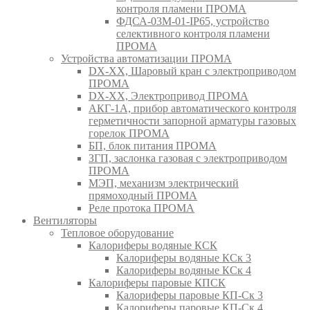
контроля пламени ПРОМА
ФДСА-03М-01-IP65, устройство
селективного контроля пламени
ПРОМА
Устройства автоматизации ПРОМА
DX-XX, Шаровый кран c электроприводом
ПРОМА
DX-XX, Электропривод ПРОМА
АКГ-1А, прибор автоматического контроля
герметичности запорной арматуры газовых
горелок ПРОМА
БП, блок питания ПРОМА
ЗГП, заслонка газовая с электроприводом
ПРОМА
МЭП, механизм электрический
прямоходный ПРОМА
Реле протока ПРОМА
Вентиляторы
Тепловое оборудование
Калориферы водяные КСК
Калориферы водяные КСк 3
Калориферы водяные КСк 4
Калориферы паровые КПСК
Калориферы паровые КП-Ск 3
Калориферы паровые КП-Ск 4