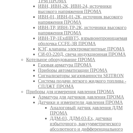
ТРМ ПРОМА
ИВН, ИВН-2К, ИВН-24, источники
высокого напряжения ПРОМА
ИВН-01, ИВН-01-2К, источник высокого
напряжения ПРОМА
ИВН-ТР, ИВН-ТР-2К, источники высокого
напряжения ПРОМА
ИВН-ТР-1ExdIIBT5, взрывонепроницаемая
оболочка CCFE-3B ПРОМА
КЭГ, клапаны электромагнитные ПРОМА
СИ-03-220Д, свеча индукционная ПРОМА
Котельное оборудование ПРОМА
Газовая арматура ПРОМА
Приборы автоматизации ПРОМА
Сигнализаторы загазованности SEITRON
Система подачи легкого жидкого топлива -
СПЛЖТ ПРОМА
Приборы для измерения давления ПРОМА
Арматура для датчиков давления ПРОМА
Датчики и измерители давления ПРОМА
Аналоговый датчик давления ДДМ
ПРОМА
ДДМ-03, ДДМ-03-Ех, датчики
избыточного, вакуумметрического
абсолютного и дифференциального