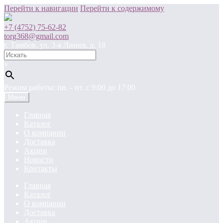
Перейти к навигации
Перейти к содержимому
+7 (4752) 75-62-82
torg368@gmail.com
г. Тамбов, ул. 3-я Линия, д. 18
×
Режим работы: пн. - пт. c 9:00 до 17:00
Меню
Главная
Каталог
О компании
Доставка
Акции
Новости
Контакты
Главная
Каталог
О компании
Доставка
Акции