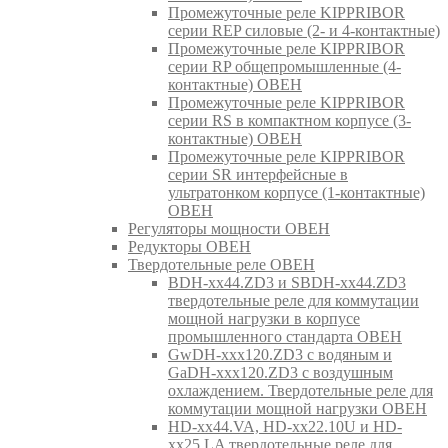
Промежуточные реле KIPPRIBOR
серии REP силовые (2- и 4-контактные)
Промежуточные реле KIPPRIBOR
серии RP общепромышленные (4-
контактные) ОВЕН
Промежуточные реле KIPPRIBOR
серии RS в компактном корпусе (3-
контактные) ОВЕН
Промежуточные реле KIPPRIBOR
серии SR интерфейсные в
ультратонком корпусе (1-контактные)
ОВЕН
Регуляторы мощности ОВЕН
Редукторы ОВЕН
Твердотельные реле ОВЕН
BDH-xx44.ZD3 и SBDH-xx44.ZD3
твердотельные реле для коммутации
мощной нагрузки в корпусе
промышленного стандарта ОВЕН
GwDH-xxx120.ZD3 с водяным и
GaDH-xxx120.ZD3 с воздушным
охлаждением. Твердотельные реле для
коммутации мощной нагрузки ОВЕН
HD-xx44.VA, HD-xx22.10U и HD-
xx25.LA твердотельные реле для