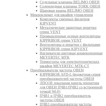
Седельные клапаны BELIMO ОВЕН
Соленоидные клапаны TORK ОВЕН
Шаровые краны BELIMO ОВЕН
Микроклимат для шкафов управления
Комплекты сменных фильтров
KIPVENT
Металлические защитные решетки
серии VENT
Промышленные осевые вентиляторы
KIPPRIBOR серии VENT
Вентиляторы и решетки с фильтрами
KIPPRIBOR серии KIPVENT
Нагреватели щитовые конвекционные
MEYERTEC МТК
Термостаты для электротехнических
шкафов MEYERTEC МТК-СТ
Преобразователи частоты ОВЕН
KIPPRIBOR AFD-L бюджетная серия
преобразователей частоты ОВЕН
ЛПО1В локальная панель оператора
для ОВЕН ПЧВ1/ПЧВ2 со встроенной
точкой Wi-Fi
ПЧВ1 и ПЧВ2 преобразователь
частоты ОВЕН
ПЧВ3 преобразователи частоты