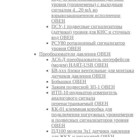
уровня (уровнемеры) с выходным
сигналом 4...20 мА во
взрывозащищенном исполнении
ОВЕН
ПСУ-1 подвесные сигнализаторы
(датчики) уровня для КНС и сточных
вод ОВЕН
РСУ80 ротационный сигнализатор
уровня ОВЕН
Преобразователи давления ОВЕН
АС6-Д преобразователь интерфейсов
(модем) HART-USB ОВЕН
БВ-ххх блоки вентильные для монтажа
датчиков давления ОВЕН
Бобышки ОВЕН
Зажим подвесной ЗП-1 ОВЕН
ИТП-10 индикатор-измеритель
аналогового сигнала
перенастраиваемый ОВЕН
КК-01 клеммная коробка для
подключения погружных уровнемеров
и подвесных сигнализаторов уровня
ОВЕН
ПД100 модели 3х1 датчики давления
для ЖКХ и теплосетей ОВЕН