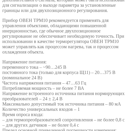
для сигнализации о выходе параметра за установленные
границы или для двухпозиционного регулирования.
Прибор ОВЕН ТРМ10 рекомендуется применять для
управления объектами, обладающими повышенной
инерционностью, где обычное двухпозиционное
регулирование не обеспечивает необходимую точность. При
использовании в качестве терморегулятора ОВЕН ТРМ10
может управлять как процессом нагрева, так и процессом
охлаждения объекта.
Напряжение питания:
переменного тока – ~90…245 В
постоянного тока (только для корпуса Щ11) – 20…375 В
(номинальное 24 В)
Частота напряжения питания – 47…63 Гц
Потребляемая мощность – не более 7 ВА
Напряжение встроенного источника питания нормирующих
преобразователей – 24 ± 2,4 В
Максимально допустимый ток источника питания – 80 мА
Количество универсальных входов – 1
Время опроса входа:
– для термопреобразователей сопротивления – не более 0,8 с
– для других датчиков – не более 0,4 с
Предел основной приведенной погрешности измерения: