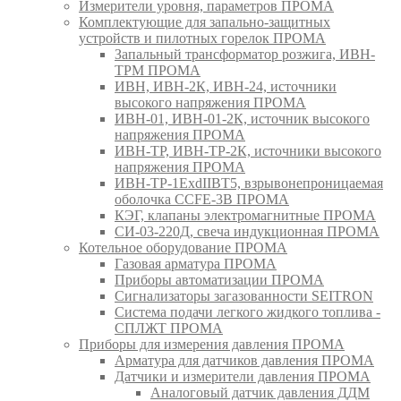
Измерители уровня, параметров ПРОМА
Комплектующие для запально-защитных
устройств и пилотных горелок ПРОМА
Запальный трансформатор розжига, ИВН-
ТРМ ПРОМА
ИВН, ИВН-2К, ИВН-24, источники
высокого напряжения ПРОМА
ИВН-01, ИВН-01-2К, источник высокого
напряжения ПРОМА
ИВН-ТР, ИВН-ТР-2К, источники высокого
напряжения ПРОМА
ИВН-ТР-1ExdIIBT5, взрывонепроницаемая
оболочка CCFE-3B ПРОМА
КЭГ, клапаны электромагнитные ПРОМА
СИ-03-220Д, свеча индукционная ПРОМА
Котельное оборудование ПРОМА
Газовая арматура ПРОМА
Приборы автоматизации ПРОМА
Сигнализаторы загазованности SEITRON
Система подачи легкого жидкого топлива -
СПЛЖТ ПРОМА
Приборы для измерения давления ПРОМА
Арматура для датчиков давления ПРОМА
Датчики и измерители давления ПРОМА
Аналоговый датчик давления ДДМ