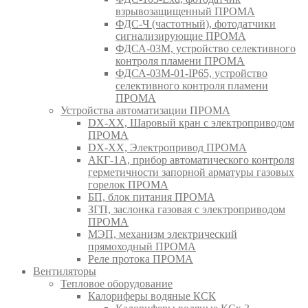
взрывозащищенный ПРОМА
ФДС-Ч (частотный), фотодатчики
сигнализирующие ПРОМА
ФДСА-03М, устройство селективного
контроля пламени ПРОМА
ФДСА-03М-01-IP65, устройство
селективного контроля пламени
ПРОМА
Устройства автоматизации ПРОМА
DX-XX, Шаровый кран c электроприводом
ПРОМА
DX-XX, Электропривод ПРОМА
АКГ-1А, прибор автоматического контроля
герметичности запорной арматуры газовых
горелок ПРОМА
БП, блок питания ПРОМА
ЗГП, заслонка газовая с электроприводом
ПРОМА
МЭП, механизм электрический
прямоходный ПРОМА
Реле протока ПРОМА
Вентиляторы
Тепловое оборудование
Калориферы водяные КСК