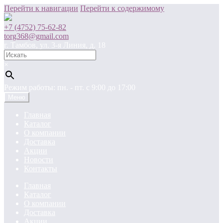
Перейти к навигации
Перейти к содержимому
+7 (4752) 75-62-82
torg368@gmail.com
г. Тамбов, ул. 3-я Линия, д. 18
×
Режим работы: пн. - пт. c 9:00 до 17:00
Меню
Главная
Каталог
О компании
Доставка
Акции
Новости
Контакты
Главная
Каталог
О компании
Доставка
Акции