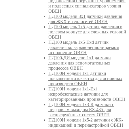
подключения погружных уровнемеров
и подвесных сигнализаторов уровня
ОВЕН
ПД100 модели 3х1 датчики давления
для ЖКХ и теплосетей ОВЕН
ПД100 модель 1х5 датчик давления в
полевом корпусе для сложных условий
ОВЕН
ПД100 модель 1х5-Exd датчик
давления во взрывонепроницаемом
исполнении ОВЕН
ПД100-ДИ модели 1х1 датчики
давления для вспомогательных
процессов ОВЕН
ПД100И модели 1х1 датчики
повышенного качества для основных
производств ОВЕН
ПД100И модели 1х1-Exi
искробезопасные датчики для
категорированных производств ОВЕН
ПД100И модели 1х3-R датчики с
цифровым выходом RS-485 для
распределённых систем ОВЕН
ПД100И модели 1х5-2 датчики с ЖК-
индикацией и перенастройкой ОВЕН