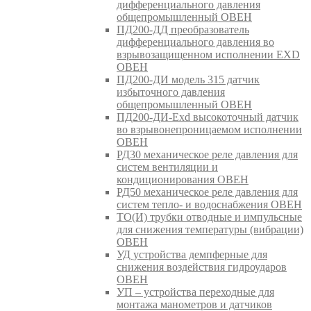
дифференциального давления
общепромышленный ОВЕН
ПД200-ДД преобразователь
дифференциального давления во
взрывозащищенном исполнении EXD
ОВЕН
ПД200-ДИ модель 315 датчик
избыточного давления
общепромышленный ОВЕН
ПД200-ДИ-Exd высокоточный датчик
во взрывонепроницаемом исполнении
ОВЕН
РД30 механическое реле давления для
систем вентиляции и
кондиционирования ОВЕН
РД50 механическое реле давления для
систем тепло- и водоснабжения ОВЕН
ТО(И) трубки отводные и импульсные
для снижения температуры (вибрации)
ОВЕН
УД устройства демпферные для
снижения воздействия гидроударов
ОВЕН
УП – устройства переходные для
монтажа манометров и датчиков