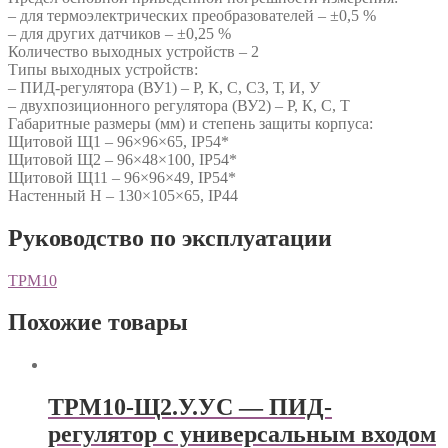
– для термоэлектрических преобразователей – ±0,5 %
– для других датчиков – ±0,25 %
Количество выходных устройств – 2
Типы выходных устройств:
– ПИД-регулятора (ВУ1) – Р, К, С, С3, Т, И, У
– двухпозиционного регулятора (ВУ2) – Р, К, С, Т
Габаритные размеры (мм) и степень защиты корпуса:
Щитовой Щ1 – 96×96×65, IP54*
Щитовой Щ2 – 96×48×100, IP54*
Щитовой Щ11 – 96×96×49, IP54*
Настенный Н – 130×105×65, IP44
Руководство по эксплуатации
ТРМ10
Похожие товары
ТРМ10-Щ2.У.УС — ПИД-
регулятор с универсальным входом