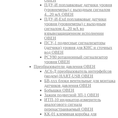
ОВЕН
ПДУ-И поплавковые датчики уровня
(уровнемеры) с выходным сигналом
4...20 мА ОВЕН
ПДУ-И-Exd поплавковые датчики
уровня (уровнемеры) с выходным
сигналом 4...20 мА во
взрывозащищенном исполнении
ОВЕН
ПСУ-1 подвесные сигнализаторы
(датчики) уровня для КНС и сточных
вод ОВЕН
РСУ80 ротационный сигнализатор
уровня ОВЕН
Преобразователи давления ОВЕН
АС6-Д преобразователь интерфейсов
(модем) HART-USB ОВЕН
БВ-ххх блоки вентильные для монтажа
датчиков давления ОВЕН
Бобышки ОВЕН
Зажим подвесной ЗП-1 ОВЕН
ИТП-10 индикатор-измеритель
аналогового сигнала
перенастраиваемый ОВЕН
КК-01 клеммная коробка для