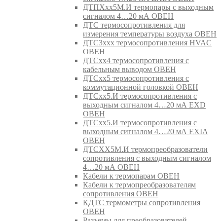
ДТПХхх5М.И термопары с выходным
сигналом 4…20 мА ОВЕН
ДТС термосопротивления для
измерения температуры воздуха ОВЕН
ДТС3ххх термосопротивления HVAC
ОВЕН
ДТСхх4 термосопротивления с
кабельным выводом ОВЕН
ДТСхх5 термосопротивления с
коммутационной головкой ОВЕН
ДТСхх5.И термосопротивления с
выходным сигналом 4…20 мА EXD
ОВЕН
ДТСхх5.И термосопротивления с
выходным сигналом 4…20 мА EXIA
ОВЕН
ДТСХХ5М.И термопреобразователи
сопротивления с выходным сигналом
4…20 мА ОВЕН
Кабели к термопарам ОВЕН
Кабели к термопреобразователям
сопротивления ОВЕН
КДТС термометры сопротивления
ОВЕН
Разъемы для преобразователей