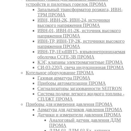
устройств и пилотных горелок ПРОМА
Запальный трансформатор розжига, ИВН-
ТРМ ПРОМА
ИВН, ИВН-2К, ИВН-24, источники
высокого напряжения ПРОМА
ИВН-01, ИВН-01-2К, источник высокого
напряжения ПРОМА
ИВН-ТР, ИВН-ТР-2К, источники высокого
напряжения ПРОМА
ИВН-ТР-1ExdIIBT5, взрывонепроницаемая
оболочка CCFE-3B ПРОМА
КЭГ, клапаны электромагнитные ПРОМА
СИ-03-220Д, свеча индукционная ПРОМА
Котельное оборудование ПРОМА
Газовая арматура ПРОМА
Приборы автоматизации ПРОМА
Сигнализаторы загазованности SEITRON
Система подачи легкого жидкого топлива -
СПЛЖТ ПРОМА
Приборы для измерения давления ПРОМА
Арматура для датчиков давления ПРОМА
Датчики и измерители давления ПРОМА
Аналоговый датчик давления ДДМ
ПРОМА
ДДМ-03, ДДМ-03-Ех, датчики