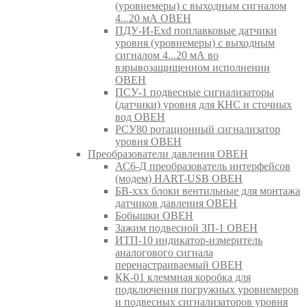
(уровнемеры) с выходным сигналом
4...20 мА ОВЕН
ПДУ-И-Exd поплавковые датчики
уровня (уровнемеры) с выходным
сигналом 4...20 мА во
взрывозащищенном исполнении
ОВЕН
ПСУ-1 подвесные сигнализаторы
(датчики) уровня для КНС и сточных
вод ОВЕН
РСУ80 ротационный сигнализатор
уровня ОВЕН
Преобразователи давления ОВЕН
АС6-Д преобразователь интерфейсов
(модем) HART-USB ОВЕН
БВ-ххх блоки вентильные для монтажа
датчиков давления ОВЕН
Бобышки ОВЕН
Зажим подвесной ЗП-1 ОВЕН
ИТП-10 индикатор-измеритель
аналогового сигнала
перенастраиваемый ОВЕН
КК-01 клеммная коробка для
подключения погружных уровнемеров
и подвесных сигнализаторов уровня