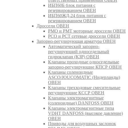
ответственных применений ОВЕН
ИБП60Б блок питания с
резервированием ОВЕН
ИБП60ЖД-24 блок питания с
резервированием ОВЕН
Дроссели ОВЕН
РМО и РМТ моторные дроссели ОВЕН
РСО и РСТ сетевые дроссели ОВЕН
Запорно-регулирующая арматура ОВЕН
Автоматический запорно-
регулирующий односедельный
гидроклапан (КЗР) ОВЕН
Клапаны проходные односедельные
запорно-регулирующие КПСР ОВЕН
Клапаны соленоидные
ASCO/JOUCOMATIC (Нидерланды)
ОВЕН
Клапаны трехходовые смесительные
регулирующие КССР ОВЕН
Клапаны электромагнитные
(соленоидные) DANFOSS ОВЕН
Клапаны электромагнитные типа
VDHT DANFOSS (высокое давление)
ОВЕН
Приводы для воздушных заслонок