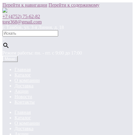
Перейти к навигации
Перейти к содержимому
+7 (4752) 75-62-82
torg368@gmail.com
г. Тамбов, ул. 3-я Линия, д. 18
×
Режим работы: пн. - пт. c 9:00 до 17:00
Меню
Главная
Каталог
О компании
Доставка
Акции
Новости
Контакты
Главная
Каталог
О компании
Доставка
Акции