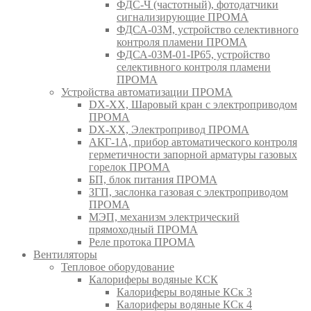
ФДС-Ч (частотный), фотодатчики
сигнализирующие ПРОМА
ФДСА-03М, устройство селективного
контроля пламени ПРОМА
ФДСА-03М-01-IP65, устройство
селективного контроля пламени
ПРОМА
Устройства автоматизации ПРОМА
DX-XX, Шаровый кран c электроприводом
ПРОМА
DX-XX, Электропривод ПРОМА
АКГ-1А, прибор автоматического контроля
герметичности запорной арматуры газовых
горелок ПРОМА
БП, блок питания ПРОМА
ЗГП, заслонка газовая с электроприводом
ПРОМА
МЭП, механизм электрический
прямоходный ПРОМА
Реле протока ПРОМА
Вентиляторы
Тепловое оборудование
Калориферы водяные КСК
Калориферы водяные КСк 3
Калориферы водяные КСк 4