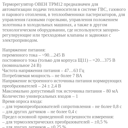
Терморегулятор ОВЕН ТРМ12 предназначен для
автоматизации подачи теплоносителя в системе ГВС, газового
и парового отопления, в теплообменники пастеризаторов, для
управления газовыми горелками, управления положением
золотника в холодильных машинах, а также в другом
технологическом оборудовании, где используются запорно-
регулирующие или трехходовые клапаны и задвижки с
электроприводом.
Напряжение питания:
переменного тока – ~90…245 В
постоянного тока (только для корпуса Щ11) – =20…375 В
(номинальное 24 В)
Частота напряжения питания – 47…63 Гц
Потребляемая мощность – не более 7 ВА
Напряжение встроенного источника питания нормирующих
преобразователей – 24 ± 2,4 В
Максимально допустимый ток источника питания – 80 мА
Количество универсальных входов – 1
Время опроса входа:
– для термопреобразователей сопротивления – не более 0,8 с
– для других датчиков – не более 0,4 с
Предел основной приведенной погрешности измерения:
– для термоэлектрических преобразователей – ±0,5 %
– для других датчиков – ±0,25 %