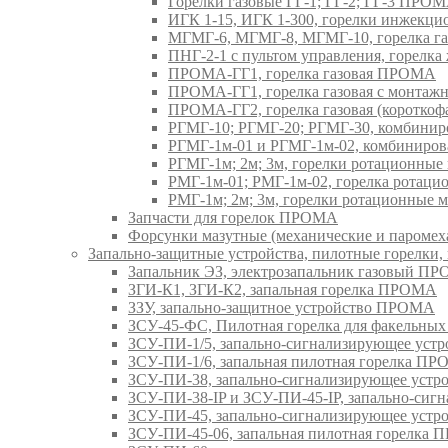
Горелки газовые ГГ-1; ГГ-2; ГГ-3 ПРО
ИГК 1-15, ИГК 1-300, горелки инжекц
МГМГ-6, МГМГ-8, МГМГ-10, горелка г
ПНГ-2-1 с пультом управления, горел
ПРОМА-ГГ1, горелка газовая ПРОМА
ПРОМА-ГГ1, горелка газовая с монтаж
ПРОМА-ГГ2, горелка газовая (коротко
РГМГ-10; РГМГ-20; РГМГ-30, комбини
РГМГ-1м-01 и РГМГ-1м-02, комбиниро
РГМГ-1м; 2м; 3м, горелки ротационны
РМГ-1м-01; РМГ-1м-02, горелка ротац
РМГ-1м; 2м; 3м, горелки ротационные
Запчасти для горелок ПРОМА
Форсунки мазутные (механические и паром
Запально-защитные устройства, пилотные горел
Запальник ЭЗ, электрозапальник газовый П
ЗГИ-К1, ЗГИ-К2, запальная горелка ПРОМА
ЗЗУ, запально-защитное устройство ПРОМА
ЗСУ-45-ФС, Пилотная горелка для факельны
ЗСУ-ПИ-1/5, запально-сигнализирующее ус
ЗСУ-ПИ-1/6, запальная пилотная горелка П
ЗСУ-ПИ-38, запально-сигнализирующее уст
ЗСУ-ПИ-38-IP и ЗСУ-ПИ-45-IP, запально-си
ЗСУ-ПИ-45, запально-сигнализирующее уст
ЗСУ-ПИ-45-06, запальная пилотная горелка