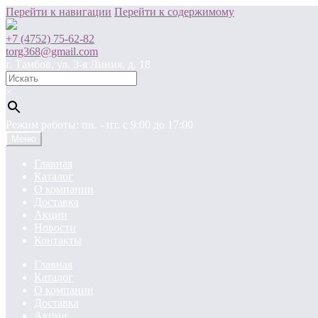
Перейти к навигации
Перейти к содержимому
+7 (4752) 75-62-82
torg368@gmail.com
г. Тамбов, ул. 3-я Линия, д. 18
×
Режим работы: пн. - пт. c 9:00 до 17:00
Меню
Главная
Каталог
О компании
Доставка
Акции
Новости
Контакты
Главная
Каталог
О компании
Доставка
Акции