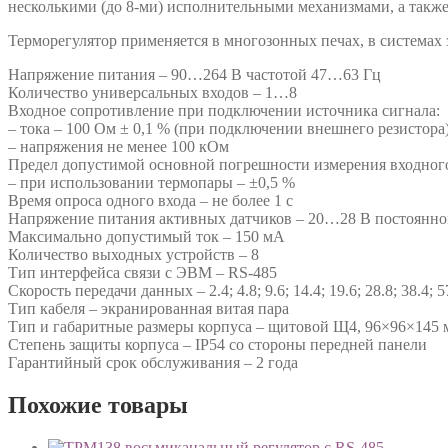
несколькими (до 8-ми) исполнительными механизмами, а такж
Терморегулятор применяется в многозонных печах, в системах
Напряжение питания – 90…264 В частотой 47…63 Гц
Количество универсальных входов – 1…8
Входное сопротивление при подключении источника сигнала:
– тока – 100 Ом ± 0,1 % (при подключении внешнего резистора
– напряжения не менее 100 кОм
Предел допустимой основной погрешности измерения входного
– при использовании термопары – ±0,5 %
Время опроса одного входа – не более 1 с
Напряжение питания активных датчиков – 20…28 В постоянно
Максимально допустимый ток – 150 мА
Количество выходных устройств – 8
Тип интерфейса связи с ЭВМ – RS-485
Скорость передачи данных – 2.4; 4.8; 9.6; 14.4; 19.6; 28.8; 38.4; 5
Тип кабеля – экранированная витая пара
Тип и габаритные размеры корпуса – щитовой Щ4, 96×96×145 
Степень защиты корпуса – IP54 со стороны передней панели
Гарантийный срок обслуживания – 2 года
Похожие товары