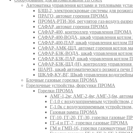
Автоматика управления котлами и тепловыми ус
БЗШ-2, электроискровые системы для розжи
ПРАГО, автомат горения ПРОМА
ПРОМА-РТИ-304, регулятор газ-воздух-раз
САФАР, автомат горения ПРОМА
САФАР-400, контроллер управления ПРОМА
САФАР-400-ВОДА, шкаф управления котло
САФАР-400-ПАР, шкаф управления котлом
САФАР-АМК-ЩД, автомат горения котлов ма
САФАР-БЗК-ВОДА, шкаф управления котл
САФАР-БЗК-ПАР, шкаф управления котлом
САФАР-БЗК-ЩД (Н), контроллер управлени
ШАРП, шкаф автоматического розжига печ
ШКАФ-КУ-ВГ, Шкаф управления водогрейны
Блочные газовые горелки ПРОМА
Горелочные устройства, форсунки ПРОМА
Горелки ПРОМА
АМГ-1,2м; АМГ-2,4м; АМГ-3,6м, авто
Г-1.0 с воздухоприемным устройством,
Г-1.0к с воздухоприемным устройством
Газовая рампа ПРОМА
ГГ-10, ГГ-20, ГГ-30, горелки газовые 
ГГ-4 и ГГ-7, горелки газовые ПРОМА
ГМ и ГМП-16, горелки газомазутные 