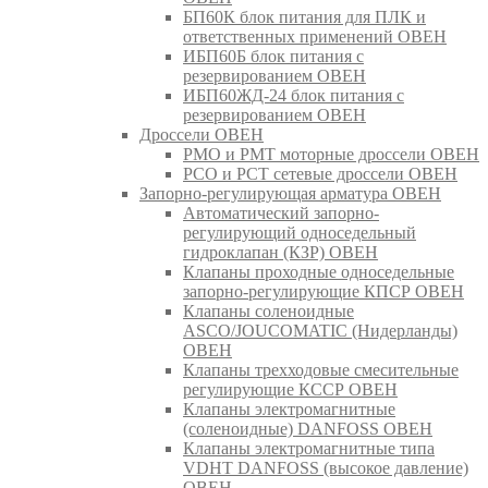
БП60К блок питания для ПЛК и
ответственных применений ОВЕН
ИБП60Б блок питания с
резервированием ОВЕН
ИБП60ЖД-24 блок питания с
резервированием ОВЕН
Дроссели ОВЕН
РМО и РМТ моторные дроссели ОВЕН
РСО и РСТ сетевые дроссели ОВЕН
Запорно-регулирующая арматура ОВЕН
Автоматический запорно-
регулирующий односедельный
гидроклапан (КЗР) ОВЕН
Клапаны проходные односедельные
запорно-регулирующие КПСР ОВЕН
Клапаны соленоидные
ASCO/JOUCOMATIC (Нидерланды)
ОВЕН
Клапаны трехходовые смесительные
регулирующие КССР ОВЕН
Клапаны электромагнитные
(соленоидные) DANFOSS ОВЕН
Клапаны электромагнитные типа
VDHT DANFOSS (высокое давление)
ОВЕН