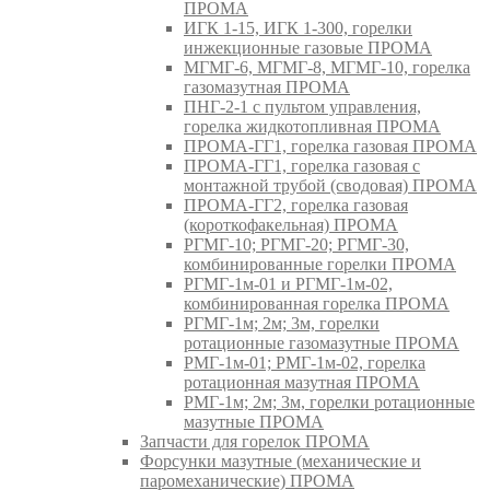
ПРОМА
ИГК 1-15, ИГК 1-300, горелки
инжекционные газовые ПРОМА
МГМГ-6, МГМГ-8, МГМГ-10, горелка
газомазутная ПРОМА
ПНГ-2-1 с пультом управления,
горелка жидкотопливная ПРОМА
ПРОМА-ГГ1, горелка газовая ПРОМА
ПРОМА-ГГ1, горелка газовая с
монтажной трубой (сводовая) ПРОМА
ПРОМА-ГГ2, горелка газовая
(короткофакельная) ПРОМА
РГМГ-10; РГМГ-20; РГМГ-30,
комбинированные горелки ПРОМА
РГМГ-1м-01 и РГМГ-1м-02,
комбинированная горелка ПРОМА
РГМГ-1м; 2м; 3м, горелки
ротационные газомазутные ПРОМА
РМГ-1м-01; РМГ-1м-02, горелка
ротационная мазутная ПРОМА
РМГ-1м; 2м; 3м, горелки ротационные
мазутные ПРОМА
Запчасти для горелок ПРОМА
Форсунки мазутные (механические и
паромеханические) ПРОМА