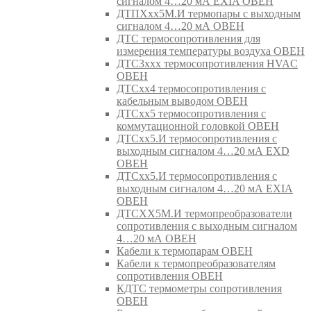
сигналом 4…20 мА EXIA ОВЕН
ДТПХхх5М.И термопары с выходным
сигналом 4…20 мА ОВЕН
ДТС термосопротивления для
измерения температуры воздуха ОВЕН
ДТС3ххх термосопротивления HVAC
ОВЕН
ДТСхх4 термосопротивления с
кабельным выводом ОВЕН
ДТСхх5 термосопротивления с
коммутационной головкой ОВЕН
ДТСхх5.И термосопротивления с
выходным сигналом 4…20 мА EXD
ОВЕН
ДТСхх5.И термосопротивления с
выходным сигналом 4…20 мА EXIA
ОВЕН
ДТСХХ5М.И термопреобразователи
сопротивления с выходным сигналом
4…20 мА ОВЕН
Кабели к термопарам ОВЕН
Кабели к термопреобразователям
сопротивления ОВЕН
КДТС термометры сопротивления
ОВЕН