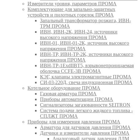
Измерители уровня, параметров ПРОМА
Комплектующие для запально-защитных
устройств и пилотных горелок ПРОМА
Запальный трансформатор розжига, ИВН-
ТРМ ПРОМА
ИВН, ИВН-2К, ИВН-24, источники
высокого напряжения ПРОМА
ИВН-01, ИВН-01-2К, источник высокого
напряжения ПРОМА
ИВН-ТР, ИВН-ТР-2К, источники высокого
напряжения ПРОМА
ИВН-ТР-1ExdIIBT5, взрывонепроницаемая
оболочка CCFE-3B ПРОМА
КЭГ, клапаны электромагнитные ПРОМА
СИ-03-220Д, свеча индукционная ПРОМА
Котельное оборудование ПРОМА
Газовая арматура ПРОМА
Приборы автоматизации ПРОМА
Сигнализаторы загазованности SEITRON
Система подачи легкого жидкого топлива -
СПЛЖТ ПРОМА
Приборы для измерения давления ПРОМА
Арматура для датчиков давления ПРОМА
Датчики и измерители давления ПРОМА
Аналоговый датчик давления ДДМ