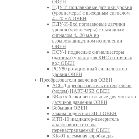
ОВЕН
ПДУ-И поплавковые датчики уровня
(уровнемеры) с выходным сигналом
4...20 мА ОВЕН
ПДУ-И-Exd поплавковые датчики
уровня (уровнемеры) с выходным
сигналом 4...20 мА во
взрывозащищенном исполнении
ОВЕН
ПСУ-1 подвесные сигнализаторы
(датчики) уровня для КНС и сточных
вод ОВЕН
РСУ80 ротационный сигнализатор
уровня ОВЕН
Преобразователи давления ОВЕН
АС6-Д преобразователь интерфейсов
(модем) HART-USB ОВЕН
БВ-ххх блоки вентильные для монтажа
датчиков давления ОВЕН
Бобышки ОВЕН
Зажим подвесной ЗП-1 ОВЕН
ИТП-10 индикатор-измеритель
аналогового сигнала
перенастраиваемый ОВЕН
КК-01 клеммная коробка для