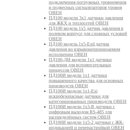
подключения погружных уровнемеров
и подвесных сигнализаторов уровня
ОВЕН
ПД100 модели 3х1 датчики давления
для ЖКХ и теплосетей ОВЕН
ПД100 модель 1х5 датчик давления в
полевом корпусе для сложных условий
ОВЕН
ПД100 модель 1х5-Exd датчик
давления во взрывонепроницаемом
исполнении ОВЕН
ПД100-ДИ модели 1х1 датчики
давления для вспомогательных
процессов ОВЕН
ПД100И модели 1х1 датчики
повышенного качества для основных
производств ОВЕН
ПД100И модели 1х1-Exi
искробезопасные датчики для
категорированных производств ОВЕН
ПД100И модели 1х3-R датчики с
цифровым выходом RS-485 для
распределённых систем ОВЕН
ПД100И модели 1х5-2 датчики с ЖК-
индикацией и перенастройкой ОВЕН