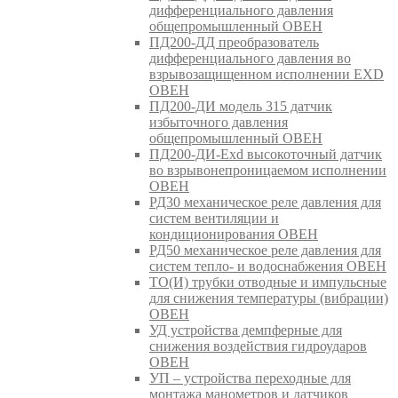
дифференциального давления
общепромышленный ОВЕН
ПД200-ДД преобразователь
дифференциального давления во
взрывозащищенном исполнении EXD
ОВЕН
ПД200-ДИ модель 315 датчик
избыточного давления
общепромышленный ОВЕН
ПД200-ДИ-Exd высокоточный датчик
во взрывонепроницаемом исполнении
ОВЕН
РД30 механическое реле давления для
систем вентиляции и
кондиционирования ОВЕН
РД50 механическое реле давления для
систем тепло- и водоснабжения ОВЕН
ТО(И) трубки отводные и импульсные
для снижения температуры (вибрации)
ОВЕН
УД устройства демпферные для
снижения воздействия гидроударов
ОВЕН
УП – устройства переходные для
монтажа манометров и датчиков