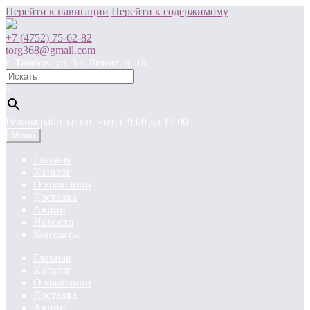
Перейти к навигации
Перейти к содержимому
+7 (4752) 75-62-82
torg368@gmail.com
г. Тамбов, ул. 3-я Линия, д. 18
×
Режим работы: пн. - пт. c 9:00 до 17:00
Меню
Главная
Каталог
О компании
Доставка
Акции
Новости
Контакты
Главная
Каталог
О компании
Доставка
Акции