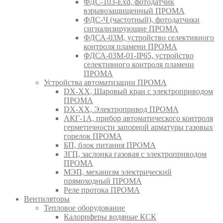
ФДС-103-Ехd, фотодатчик
взрывозащищенный ПРОМА
ФДС-Ч (частотный), фотодатчики
сигнализирующие ПРОМА
ФДСА-03М, устройство селективного
контроля пламени ПРОМА
ФДСА-03М-01-IP65, устройство
селективного контроля пламени
ПРОМА
Устройства автоматизации ПРОМА
DX-XX, Шаровый кран c электроприводом
ПРОМА
DX-XX, Электропривод ПРОМА
АКГ-1А, прибор автоматического контроля
герметичности запорной арматуры газовых
горелок ПРОМА
БП, блок питания ПРОМА
ЗГП, заслонка газовая с электроприводом
ПРОМА
МЭП, механизм электрический
прямоходный ПРОМА
Реле протока ПРОМА
Вентиляторы
Тепловое оборудование
Калориферы водяные КСК