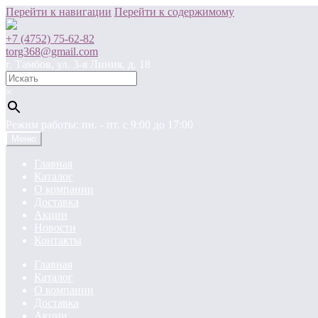
Перейти к навигации
Перейти к содержимому
+7 (4752) 75-62-82
torg368@gmail.com
г. Тамбов, ул. 3-я Линия, д. 18
×
Режим работы: пн. - пт. c 9:00 до 17:00
Меню
Главная
Каталог
О компании
Доставка
Акции
Новости
Контакты
Главная
Каталог
О компании
Доставка
Акции