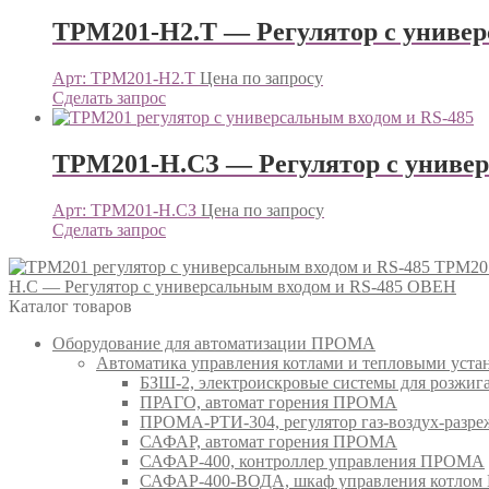
ТРМ201-Н2.Т — Регулятор с униве
Арт: ТРМ201-Н2.Т
Цена по запросу
Сделать запрос
ТРМ201-Н.СЗ — Регулятор с униве
Арт: ТРМ201-Н.СЗ
Цена по запросу
Сделать запрос
ТРМ201
Н.С — Регулятор с универсальным входом и RS-485 ОВЕН
Каталог товаров
Оборудование для автоматизации ПРОМА
Автоматика управления котлами и тепловыми ус
БЗШ-2, электроискровые системы для розжи
ПРАГО, автомат горения ПРОМА
ПРОМА-РТИ-304, регулятор газ-воздух-раз
САФАР, автомат горения ПРОМА
САФАР-400, контроллер управления ПРОМА
САФАР-400-ВОДА, шкаф управления котло