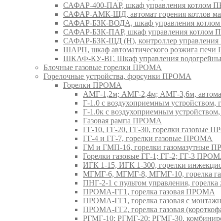
САФАР-400-ПАР, шкаф управления котлом
САФАР-АМК-ЩД, автомат горения котлов ма
САФАР-БЗК-ВОДА, шкаф управления котл
САФАР-БЗК-ПАР, шкаф управления котлом
САФАР-БЗК-ЩД (Н), контроллер управлени
ШАРП, шкаф автоматического розжига печ
ШКАФ-КУ-ВГ, Шкаф управления водогрейны
Блочные газовые горелки ПРОМА
Горелочные устройства, форсунки ПРОМА
Горелки ПРОМА
АМГ-1,2м; АМГ-2,4м; АМГ-3,6м, авто
Г-1.0 с воздухоприемным устройством,
Г-1.0к с воздухоприемным устройством
Газовая рампа ПРОМА
ГГ-10, ГГ-20, ГГ-30, горелки газовые 
ГГ-4 и ГГ-7, горелки газовые ПРОМА
ГМ и ГМП-16, горелки газомазутные 
Горелки газовые ГГ-1; ГГ-2; ГГ-3 ПРО
ИГК 1-15, ИГК 1-300, горелки инжекц
МГМГ-6, МГМГ-8, МГМГ-10, горелка г
ПНГ-2-1 с пультом управления, горел
ПРОМА-ГГ1, горелка газовая ПРОМА
ПРОМА-ГГ1, горелка газовая с монтаж
ПРОМА-ГГ2, горелка газовая (коротко
РГМГ-10; РГМГ-20; РГМГ-30, комбини