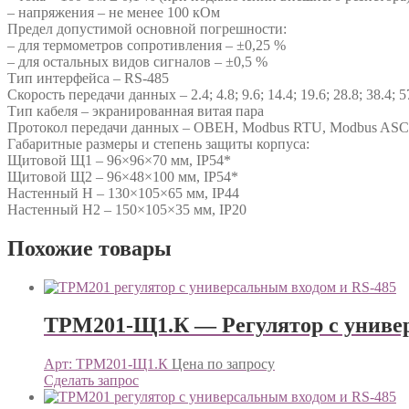
– напряжения – не менее 100 кОм
Предел допустимой основной погрешности:
– для термометров сопротивления – ±0,25 %
– для остальных видов сигналов – ±0,5 %
Тип интерфейса – RS-485
Скорость передачи данных – 2.4; 4.8; 9.6; 14.4; 19.6; 28.8; 38.4; 5
Тип кабеля – экранированная витая пара
Протокол передачи данных – ОВЕН, Modbus RTU, Modbus ASC
Габаритные размеры и степень защиты корпуса:
Щитовой Щ1 – 96×96×70 мм, IP54*
Щитовой Щ2 – 96×48×100 мм, IP54*
Настенный Н – 130×105×65 мм, IP44
Настенный Н2 – 150×105×35 мм, IP20
Похожие товары
ТРМ201-Щ1.К — Регулятор с униве
Арт: ТРМ201-Щ1.К
Цена по запросу
Сделать запрос