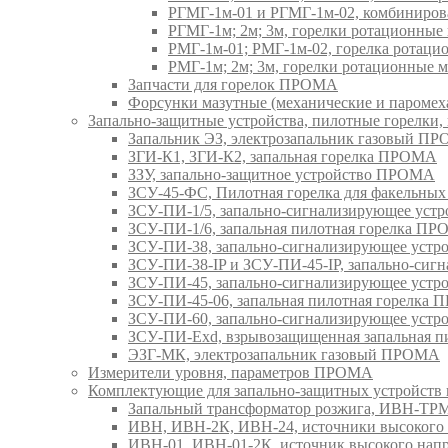
РГМГ-1м-01 и РГМГ-1м-02, комбиниро
РГМГ-1м; 2м; 3м, горелки ротационны
РМГ-1м-01; РМГ-1м-02, горелка ротац
РМГ-1м; 2м; 3м, горелки ротационные
Запчасти для горелок ПРОМА
Форсунки мазутные (механические и паром
Запально-защитные устройства, пилотные горел
Запальник ЭЗ, электрозапальник газовый П
ЗГИ-К1, ЗГИ-К2, запальная горелка ПРОМА
ЗЗУ, запально-защитное устройство ПРОМА
ЗСУ-45-ФС, Пилотная горелка для факельны
ЗСУ-ПИ-1/5, запально-сигнализирующее ус
ЗСУ-ПИ-1/6, запальная пилотная горелка П
ЗСУ-ПИ-38, запально-сигнализирующее уст
ЗСУ-ПИ-38-IP и ЗСУ-ПИ-45-IP, запально-си
ЗСУ-ПИ-45, запально-сигнализирующее уст
ЗСУ-ПИ-45-06, запальная пилотная горелка
ЗСУ-ПИ-60, запально-сигнализирующее уст
ЗСУ-ПИ-Exd, взрывозащищенная запальная 
ЭЗГ-МК, электрозапальник газовый ПРОМА
Измерители уровня, параметров ПРОМА
Комплектующие для запально-защитных устройст
Запальный трансформатор розжига, ИВН-Т
ИВН, ИВН-2К, ИВН-24, источники высоког
ИВН-01, ИВН-01-2К, источник высокого н