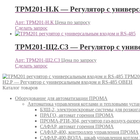
ТРМ201-Н.К — Регулятор с универ
Арт: ТРМ201-Н.К
Цена по запросу
Сделать запрос
ТРМ201-Щ2.С3 — Регулятор с унив
Арт: ТРМ201-Щ2.С3
Цена по запросу
Сделать запрос
ТРМ201
Н2.Р — Регулятор с универсальным входом и RS-485 ОВЕН
Каталог товаров
Оборудование для автоматизации ПРОМА
Автоматика управления котлами и тепловыми ус
БЗШ-2, электроискровые системы для розжи
ПРАГО, автомат горения ПРОМА
ПРОМА-РТИ-304, регулятор газ-воздух-раз
САФАР, автомат горения ПРОМА
САФАР-400, контроллер управления ПРОМА
САФАР-400-ВОДА, шкаф управления котло