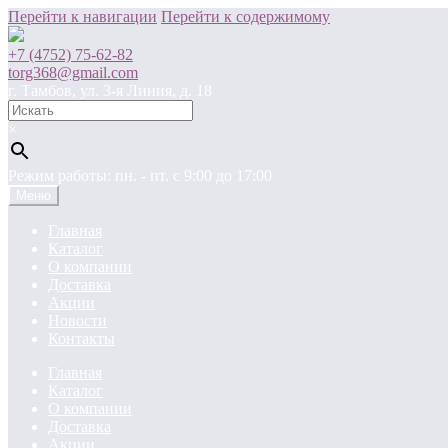
Перейти к навигации
Перейти к содержимому
+7 (4752) 75-62-82
torg368@gmail.com
г. Тамбов, ул. 3-я Линия, д. 18
×
Режим работы: пн. - пт. c 9:00 до 17:00
Меню
Главная
Каталог
О компании
Доставка
Акции
Новости
Контакты
Главная
Каталог
О компании
Доставка
Акции