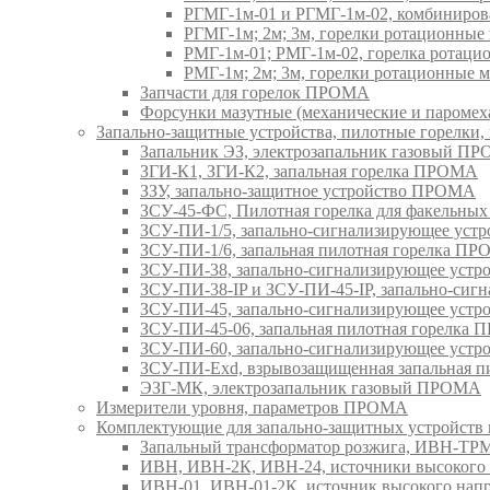
РГМГ-1м-01 и РГМГ-1м-02, комбиниро
РГМГ-1м; 2м; 3м, горелки ротационны
РМГ-1м-01; РМГ-1м-02, горелка ротац
РМГ-1м; 2м; 3м, горелки ротационные
Запчасти для горелок ПРОМА
Форсунки мазутные (механические и паром
Запально-защитные устройства, пилотные горел
Запальник ЭЗ, электрозапальник газовый П
ЗГИ-К1, ЗГИ-К2, запальная горелка ПРОМА
ЗЗУ, запально-защитное устройство ПРОМА
ЗСУ-45-ФС, Пилотная горелка для факельны
ЗСУ-ПИ-1/5, запально-сигнализирующее ус
ЗСУ-ПИ-1/6, запальная пилотная горелка П
ЗСУ-ПИ-38, запально-сигнализирующее уст
ЗСУ-ПИ-38-IP и ЗСУ-ПИ-45-IP, запально-си
ЗСУ-ПИ-45, запально-сигнализирующее уст
ЗСУ-ПИ-45-06, запальная пилотная горелка
ЗСУ-ПИ-60, запально-сигнализирующее уст
ЗСУ-ПИ-Exd, взрывозащищенная запальная 
ЭЗГ-МК, электрозапальник газовый ПРОМА
Измерители уровня, параметров ПРОМА
Комплектующие для запально-защитных устройст
Запальный трансформатор розжига, ИВН-Т
ИВН, ИВН-2К, ИВН-24, источники высоког
ИВН-01, ИВН-01-2К, источник высокого н