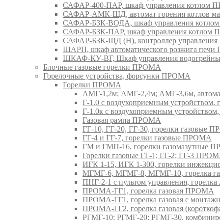
САФАР-400-ПАР, шкаф управления котлом
САФАР-АМК-ЩД, автомат горения котлов ма
САФАР-БЗК-ВОДА, шкаф управления котл
САФАР-БЗК-ПАР, шкаф управления котлом
САФАР-БЗК-ЩД (Н), контроллер управлени
ШАРП, шкаф автоматического розжига печ
ШКАФ-КУ-ВГ, Шкаф управления водогрейны
Блочные газовые горелки ПРОМА
Горелочные устройства, форсунки ПРОМА
Горелки ПРОМА
АМГ-1,2м; АМГ-2,4м; АМГ-3,6м, авто
Г-1.0 с воздухоприемным устройством,
Г-1.0к с воздухоприемным устройством
Газовая рампа ПРОМА
ГГ-10, ГГ-20, ГГ-30, горелки газовые 
ГГ-4 и ГГ-7, горелки газовые ПРОМА
ГМ и ГМП-16, горелки газомазутные 
Горелки газовые ГГ-1; ГГ-2; ГГ-3 ПРО
ИГК 1-15, ИГК 1-300, горелки инжекц
МГМГ-6, МГМГ-8, МГМГ-10, горелка г
ПНГ-2-1 с пультом управления, горел
ПРОМА-ГГ1, горелка газовая ПРОМА
ПРОМА-ГГ1, горелка газовая с монтаж
ПРОМА-ГГ2, горелка газовая (коротко
РГМГ-10; РГМГ-20; РГМГ-30, комбини