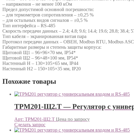
– напряжения – не менее 100 кОм
Предел допустимой основной погрешности:
– для термометров сопротивления – ±0,25 %
– для остальных видов сигналов – ±0,5 %
Тип интерфейса – RS-485
Скорость передачи данных – 2.4; 4.8; 9.6; 14.4; 19.6; 28.8; 38.4; 5
Тип кабеля – экранированная витая пара
Протокол передачи данных – ОВЕН, Modbus RTU, Modbus ASC
Габаритные размеры и степень защиты корпуса:
Щитовой Щ1 – 96×96×70 мм, IP54*
Щитовой Щ2 – 96×48×100 мм, IP54*
Настенный Н – 130×105×65 мм, IP44
Настенный Н2 – 150×105×35 мм, IP20
Похожие товары
ТРМ201-Щ2.Т — Регулятор с униве
Арт: ТРМ201-Щ2.Т
Цена по запросу
Сделать запрос