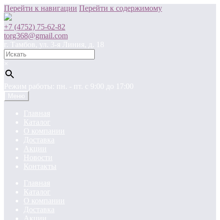
Перейти к навигации
Перейти к содержимому
+7 (4752) 75-62-82
torg368@gmail.com
г. Тамбов, ул. 3-я Линия, д. 18
×
Режим работы: пн. - пт. c 9:00 до 17:00
Меню
Главная
Каталог
О компании
Доставка
Акции
Новости
Контакты
Главная
Каталог
О компании
Доставка
Акции