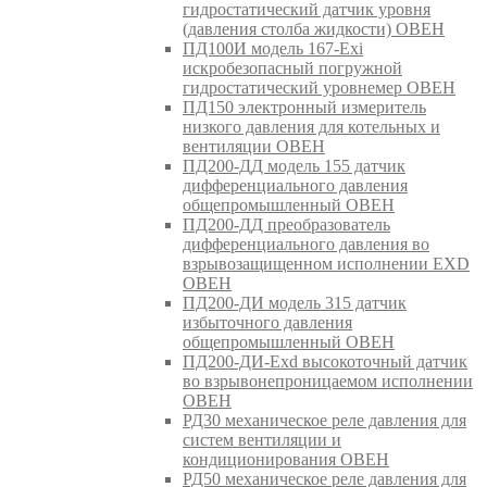
гидростатический датчик уровня
(давления столба жидкости) ОВЕН
ПД100И модель 167-Exi
искробезопасный погружной
гидростатический уровнемер ОВЕН
ПД150 электронный измеритель
низкого давления для котельных и
вентиляции ОВЕН
ПД200-ДД модель 155 датчик
дифференциального давления
общепромышленный ОВЕН
ПД200-ДД преобразователь
дифференциального давления во
взрывозащищенном исполнении EXD
ОВЕН
ПД200-ДИ модель 315 датчик
избыточного давления
общепромышленный ОВЕН
ПД200-ДИ-Exd высокоточный датчик
во взрывонепроницаемом исполнении
ОВЕН
РД30 механическое реле давления для
систем вентиляции и
кондиционирования ОВЕН
РД50 механическое реле давления для