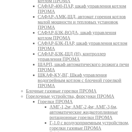
котлом ПРОМА
САФАР-400-ПАР, шкаф управления котлом
ПРОМА
САФАР-АМК-ЩД, автомат горения котлов
малой мощности и тепловых установок
ПРОМА
САФАР-БЗК-ВОДА, шкаф управления
котлом ПРОМА
САФАР-БЗК-ПАР, шкаф управления котлом
ПРОМА
САФАР-БЗК-ЩД (Н), контроллер
управления ПРОМА
ШАРП, шкаф автоматического розжига печи
ПРОМА
ШКАФ-КУ-ВГ, Шкаф управления
водогрейным котлом с блочной горелкой
ПРОМА
Блочные газовые горелки ПРОМА
Горелочные устройства, форсунки ПРОМА
Горелки ПРОМА
АМГ-1,2м; АМГ-2,4м; АМГ-3,6м,
автоматические жидкотопливные
ротационные горелки ПРОМА
Г-1.0 с воздухоприемным устройством,
горелки газовые ПРОМА