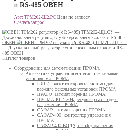
и RS-485 ОВЕН
Арт: ТРМ202-Щ2.РС
Цена по запросу
Сделать запрос
ТРМ202-Щ1.СУ —
Двухканальный регулятор с универсальным входом и RS-485
ОВЕН
ТРМ202-Щ1.СТ
— Двухканальный регулятор с универсальным входом и RS-
485 ОВЕН
Каталог товаров
Оборудование для автоматизации ПРОМА
Автоматика управления котлами и тепловыми
установками ПРОМА
БЗШ-2, электроискровые системы для
розжига факельных установок ПРОМА
ПРАГО, автомат горения ПРОМА
ПРОМА-РТИ-304, регулятор газ-воздух-
разрежение ПРОМА
САФАР, автомат горения ПРОМА
САФАР-400, контроллер управления
ПРОМА
САФАР-400-ВОДА, шкаф управления