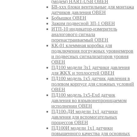
(модем) HART-USB ОВЕН
БВ-ххх блоки вентильные для монтажа
датчиков давления ОВЕН
Бобышки ОВЕН
Зажим подвесной ЗП-1 ОВЕН
ИТП-10 индикатор-измеритель
аналогового сигнала
перенастраиваемый ОВЕН
КК-01 клеммная коробка для
подключения погружных уровнемеров
и подвесных сигнализаторов уровня
ОВЕН
ПД100 модели 3х1 датчики давления
для ЖКХ и теплосетей ОВЕН
ПД100 модель 1х5 датчик давления в
полевом корпусе для сложных условий
ОВЕН
ПД100 модель 1х5-Exd датчик
давления во взрывонепроницаемом
исполнении ОВЕН
ПД100-ДИ модели 1х1 датчики
давления для вспомогательных
процессов ОВЕН
ПД100И модели 1х1 датчики
повышенного качества для основных