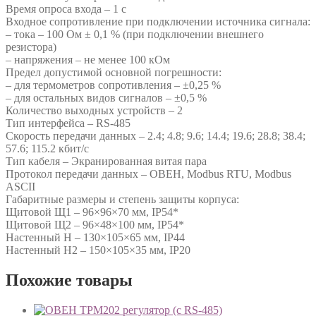
Время опроса входа – 1 с
Входное сопротивление при подключении источника сигнала:
– тока – 100 Ом ± 0,1 % (при подключении внешнего
резистора)
– напряжения – не менее 100 кОм
Предел допустимой основной погрешности:
– для термометров сопротивления – ±0,25 %
– для остальных видов сигналов – ±0,5 %
Количество выходных устройств – 2
Тип интерфейса – RS-485
Скорость передачи данных – 2.4; 4.8; 9.6; 14.4; 19.6; 28.8; 38.4;
57.6; 115.2 кбит/с
Тип кабеля – Экранированная витая пара
Протокол передачи данных – ОВЕН, Modbus RTU, Modbus
ASCII
Габаритные размеры и степень защиты корпуса:
Щитовой Щ1 – 96×96×70 мм, IP54*
Щитовой Щ2 – 96×48×100 мм, IP54*
Настенный Н – 130×105×65 мм, IP44
Настенный Н2 – 150×105×35 мм, IP20
Похожие товары