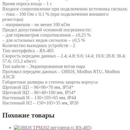
Время опроса входа – 1 с
Входное сопротивление при подключении источника сигнала:
– тока – 100 Ом ± 0,1 % (при подключении внешнего
резистора)
– напряжения – не менее 100 кОм
Предел допустимой основной погрешности:
– для термометров сопротивления – ±0,25 %
– для остальных видов сигналов – ±0,5 %
Количество выходных устройств – 2
Тип интерфейса – RS-485
Скорость передачи данных – 2.4; 4.8; 9.6; 14.4; 19.6; 28.8; 38.4;
57.6; 115.2 кбит/с
Тип кабеля – Экранированная витая пара
Протокол передачи данных – ОВЕН, Modbus RTU, Modbus
ASCII
Габаритные размеры и степень защиты корпуса:
Щитовой Щ1 – 96×96×70 мм, IP54*
Щитовой Щ2 – 96×48×100 мм, IP54*
Настенный Н – 130×105×65 мм, IP44
Настенный Н2 – 150×105×35 мм, IP20
Похожие товары