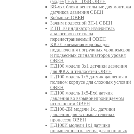
(модем) HART-USB ОВЕН
БВ-ххх блоки вентильные для монтажа
датчиков давления ОВЕН
Бобышки ОВЕН
Зажим подвесной ЗП-1 ОВЕН
ИТП-10 индикатор-измеритель
аналогового сигнала
перенастраиваемый ОВЕН
КК-01 клеммная коробка для
подключения погружных уровнемеров
и подвесных сигнализаторов уровня
ОВЕН
ПД100 модели 3х1 датчики давления
для ЖКХ и теплосетей ОВЕН
ПД100 модель 1х5 датчик давления в
полевом корпусе для сложных условий
ОВЕН
ПД100 модель 1х5-Exd датчик
давления во взрывонепроницаемом
исполнении ОВЕН
ПД100-ДИ модели 1х1 датчики
давления для вспомогательных
процессов ОВЕН
ПД100И модели 1х1 датчики
повышенного качества для основных