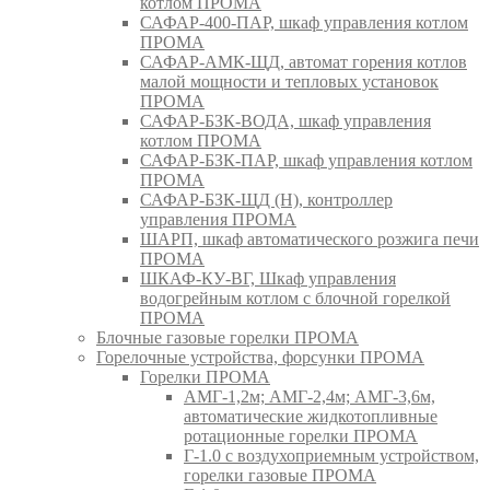
котлом ПРОМА
САФАР-400-ПАР, шкаф управления котлом
ПРОМА
САФАР-АМК-ЩД, автомат горения котлов
малой мощности и тепловых установок
ПРОМА
САФАР-БЗК-ВОДА, шкаф управления
котлом ПРОМА
САФАР-БЗК-ПАР, шкаф управления котлом
ПРОМА
САФАР-БЗК-ЩД (Н), контроллер
управления ПРОМА
ШАРП, шкаф автоматического розжига печи
ПРОМА
ШКАФ-КУ-ВГ, Шкаф управления
водогрейным котлом с блочной горелкой
ПРОМА
Блочные газовые горелки ПРОМА
Горелочные устройства, форсунки ПРОМА
Горелки ПРОМА
АМГ-1,2м; АМГ-2,4м; АМГ-3,6м,
автоматические жидкотопливные
ротационные горелки ПРОМА
Г-1.0 с воздухоприемным устройством,
горелки газовые ПРОМА