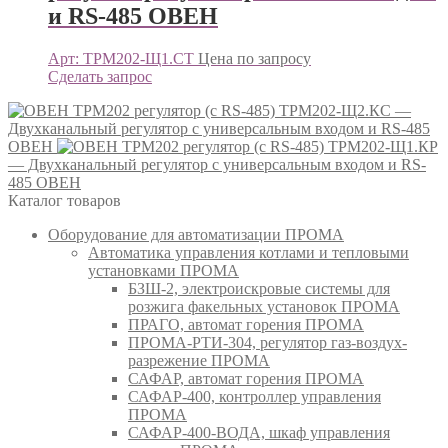
и RS-485 ОВЕН
Арт: ТРМ202-Щ1.СТ
Цена по запросу
Сделать запрос
ТРМ202-Щ2.КС —
Двухканальный регулятор с универсальным входом и RS-485
ОВЕН
ТРМ202-Щ1.КР
— Двухканальный регулятор с универсальным входом и RS-
485 ОВЕН
Каталог товаров
Оборудование для автоматизации ПРОМА
Автоматика управления котлами и тепловыми
установками ПРОМА
БЗШ-2, электроискровые системы для
розжига факельных установок ПРОМА
ПРАГО, автомат горения ПРОМА
ПРОМА-РТИ-304, регулятор газ-воздух-
разрежение ПРОМА
САФАР, автомат горения ПРОМА
САФАР-400, контроллер управления
ПРОМА
САФАР-400-ВОДА, шкаф управления