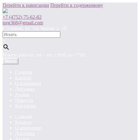
Перейти к навигации
Перейти к содержимому
+7 (4752) 75-62-82
torg368@gmail.com
г. Тамбов, ул. 3-я Линия, д. 18
×
Режим работы: пн. - пт. c 9:00 до 17:00
Меню
Главная
Каталог
О компании
Доставка
Акции
Новости
Контакты
Главная
Каталог
О компании
Доставка
Акции