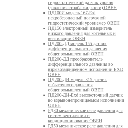
гидростатический датчик уровня
(давления столба жидкости) ОВЕН
ПД100И модель 167-Exi
искробезопасный погружной
гидростатический уровнемер ОВЕН
ПД150 электронный измеритель
низкого давления для котельных и
вентиляции ОВЕН
ПД200-ДД модель 155 датчик
дифференциального давления
общепромышленный ОВЕН
ПД200-ДД преобразователь
дифференциального давления во
взрывозащищенном исполнении EXD
ОВЕН
ПД200-ДИ модель 315 датчик
избыточного давления
общепромышленный ОВЕН
ПД200-ДИ-Exd высокоточный датчик
во взрывонепроницаемом исполнении
ОВЕН
РД30 механическое реле давления для
систем вентиляции и
кондиционирования ОВЕН
РД50 механическое реле давления для