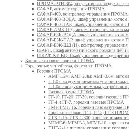
ПРОМА-РТИ-304, регулятор газ-воздух-раз
САФАР, автомат горения ПРОМА
САФАР-400, контроллер управления ПРОМА
САФАР-400-ВОДА, шкаф управления котло
САФАР-400-ПАР, шкаф управления котлом
САФАР-АМК-ЩД, автомат горения котлов ма
САФАР-БЗК-ВОДА, шкаф управления котл
САФАР-БЗК-ПАР, шкаф управления котлом
САФАР-БЗК-ЩД (Н), контроллер управлени
ШАРП, шкаф автоматического розжига печ
ШКАФ-КУ-ВГ, Шкаф управления водогрейны
Блочные газовые горелки ПРОМА
Горелочные устройства, форсунки ПРОМА
Горелки ПРОМА
АМГ-1,2м; АМГ-2,4м; АМГ-3,6м, авто
Г-1.0 с воздухоприемным устройством,
Г-1.0к с воздухоприемным устройством
Газовая рампа ПРОМА
ГГ-10, ГГ-20, ГГ-30, горелки газовые 
ГГ-4 и ГГ-7, горелки газовые ПРОМА
ГМ и ГМП-16, горелки газомазутные 
Горелки газовые ГГ-1; ГГ-2; ГГ-3 ПРО
ИГК 1-15, ИГК 1-300, горелки инжекц
МГМГ-6, МГМГ-8, МГМГ-10, горелка г
ПНГ-2-1 с пультом управления, горел