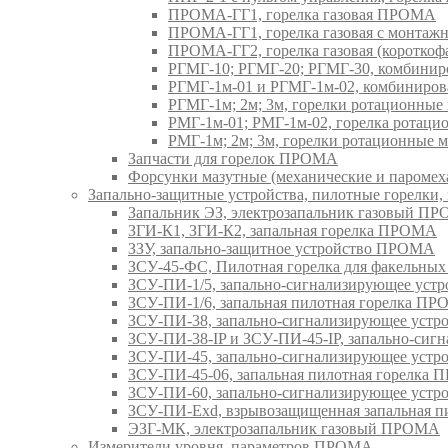
ПРОМА-ГГ1, горелка газовая ПРОМА
ПРОМА-ГГ1, горелка газовая с монтаж
ПРОМА-ГГ2, горелка газовая (коротко
РГМГ-10; РГМГ-20; РГМГ-30, комбини
РГМГ-1м-01 и РГМГ-1м-02, комбиниро
РГМГ-1м; 2м; 3м, горелки ротационны
РМГ-1м-01; РМГ-1м-02, горелка ротац
РМГ-1м; 2м; 3м, горелки ротационные
Запчасти для горелок ПРОМА
Форсунки мазутные (механические и паром
Запально-защитные устройства, пилотные горел
Запальник ЭЗ, электрозапальник газовый П
ЗГИ-К1, ЗГИ-К2, запальная горелка ПРОМА
ЗЗУ, запально-защитное устройство ПРОМА
ЗСУ-45-ФС, Пилотная горелка для факельны
ЗСУ-ПИ-1/5, запально-сигнализирующее ус
ЗСУ-ПИ-1/6, запальная пилотная горелка П
ЗСУ-ПИ-38, запально-сигнализирующее уст
ЗСУ-ПИ-38-IP и ЗСУ-ПИ-45-IP, запально-си
ЗСУ-ПИ-45, запально-сигнализирующее уст
ЗСУ-ПИ-45-06, запальная пилотная горелка
ЗСУ-ПИ-60, запально-сигнализирующее уст
ЗСУ-ПИ-Exd, взрывозащищенная запальная 
ЭЗГ-МК, электрозапальник газовый ПРОМА
Измерители уровня, параметров ПРОМА