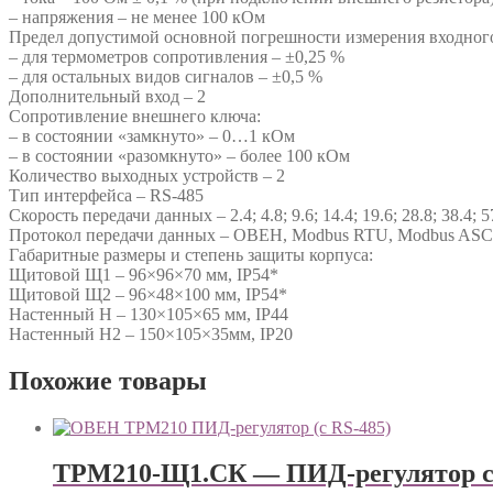
– напряжения – не менее 100 кОм
Предел допустимой основной погрешности измерения входного
– для термометров сопротивления – ±0,25 %
– для остальных видов сигналов – ±0,5 %
Дополнительный вход – 2
Сопротивление внешнего ключа:
– в состоянии «замкнуто» – 0…1 кОм
– в состоянии «разомкнуто» – более 100 кОм
Количество выходных устройств – 2
Тип интерфейса – RS-485
Скорость передачи данных – 2.4; 4.8; 9.6; 14.4; 19.6; 28.8; 38.4; 5
Протокол передачи данных – ОВЕН, Modbus RTU, Modbus ASC
Габаритные размеры и степень защиты корпуса:
Щитовой Щ1 – 96×96×70 мм, IP54*
Щитовой Щ2 – 96×48×100 мм, IP54*
Настенный Н – 130×105×65 мм, IP44
Настенный Н2 – 150×105×35мм, IP20
Похожие товары
ТРМ210-Щ1.СК — ПИД-регулятор с