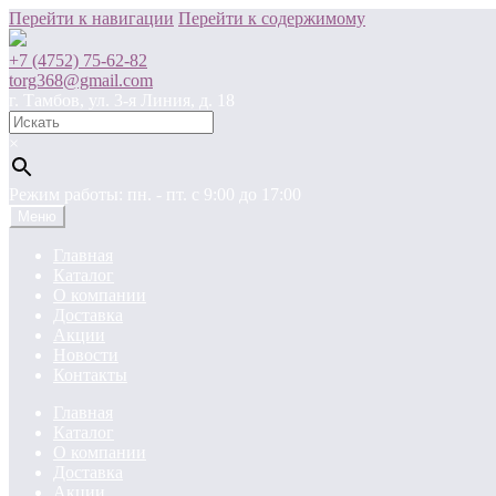
Перейти к навигации
Перейти к содержимому
+7 (4752) 75-62-82
torg368@gmail.com
г. Тамбов, ул. 3-я Линия, д. 18
×
Режим работы: пн. - пт. c 9:00 до 17:00
Меню
Главная
Каталог
О компании
Доставка
Акции
Новости
Контакты
Главная
Каталог
О компании
Доставка
Акции