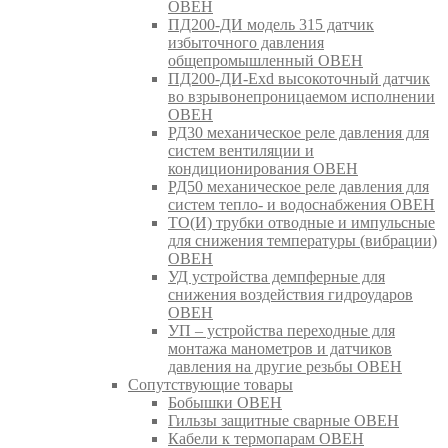
ОВЕН
ПД200-ДИ модель 315 датчик
избыточного давления
общепромышленный ОВЕН
ПД200-ДИ-Exd высокоточный датчик
во взрывонепроницаемом исполнении
ОВЕН
РД30 механическое реле давления для
систем вентиляции и
кондиционирования ОВЕН
РД50 механическое реле давления для
систем тепло- и водоснабжения ОВЕН
ТО(И) трубки отводные и импульсные
для снижения температуры (вибрации)
ОВЕН
УД устройства демпферные для
снижения воздействия гидроударов
ОВЕН
УП – устройства переходные для
монтажа манометров и датчиков
давления на другие резьбы ОВЕН
Сопутствующие товары
Бобышки ОВЕН
Гильзы защитные сварные ОВЕН
Кабели к термопарам ОВЕН