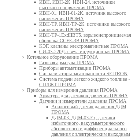
ИВН, ИВН-2К, ИВН-24, источники
высокого напряжения ПРОМА
ИВН-01, ИВН-01-2К, источник высокого
напряжения ПРОМА
ИВН-ТР, ИВН-ТР-2К, источники высокого
напряжения ПРОМА
ИВН-ТР-1ExdIIBT5, взрывонепроницаемая
оболочка CCFE-3B ПРОМА
КЭГ, клапаны электромагнитные ПРОМА
СИ-03-220Д, свеча индукционная ПРОМА
Котельное оборудование ПРОМА
Газовая арматура ПРОМА
Приборы автоматизации ПРОМА
Сигнализаторы загазованности SEITRON
Система подачи легкого жидкого топлива -
СПЛЖТ ПРОМА
Приборы для измерения давления ПРОМА
Арматура для датчиков давления ПРОМА
Датчики и измерители давления ПРОМА
Аналоговый датчик давления ДДМ
ПРОМА
ДДМ-03, ДДМ-03-Ех, датчики
избыточного, вакуумметрического
абсолютного и дифференциального
давления с электрическим выходным