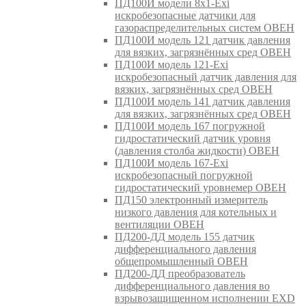
ПД100И модели 8х1-Exi
искробезопасные датчики для
газораспределительных систем ОВЕН
ПД100И модель 121 датчик давления
для вязких, загрязнённых сред ОВЕН
ПД100И модель 121-Exi
искробезопасный датчик давления для
вязких, загрязнённых сред ОВЕН
ПД100И модель 141 датчик давления
для вязких, загрязнённых сред ОВЕН
ПД100И модель 167 погружной
гидростатический датчик уровня
(давления столба жидкости) ОВЕН
ПД100И модель 167-Exi
искробезопасный погружной
гидростатический уровнемер ОВЕН
ПД150 электронный измеритель
низкого давления для котельных и
вентиляции ОВЕН
ПД200-ДД модель 155 датчик
дифференциального давления
общепромышленный ОВЕН
ПД200-ДД преобразователь
дифференциального давления во
взрывозащищенном исполнении EXD