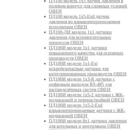
ПД100 модель 1х5 датчик давления в
полевом корпусе для сложных условий
ОВЕН
ПД100 модель 1х5-Exd датчик
давления во взрывонепроницаемом
исполнении ОВЕН
ПД100-ДИ модели 1х1 датчики
давления для вспомогательных
процессов ОВЕН
ПД100И модели 1х1 датчики
повышенного качества для основных
производств ОВЕН
ПД100И модели 1х1-Exi
искробезопасные датчики для
категорированных производств ОВЕН
ПД100И модели 1х3-R датчики с
цифровым выходом RS-485 для
распределённых систем ОВЕН
ПД100И модели 1х5-2 датчики с ЖК-
индикацией и перенастройкой ОВЕН
ПД100И модели 1х5-2-Exd
взрывонепроницаемые датчики с ЖК-
индикацией ОВЕН
ПД100И модели 8х1 датчики давления
для котельных и вентиляции ОВЕН