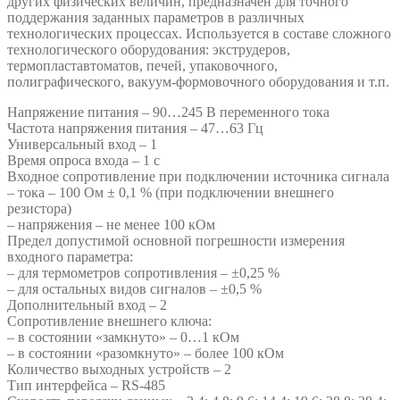
других физических величин, предназначен для точного
поддержания заданных параметров в различных
технологических процессах. Используется в составе сложного
технологического оборудования: экструдеров,
термопластавтоматов, печей, упаковочного,
полиграфического, вакуум-формовочного оборудования и т.п.
Напряжение питания – 90…245 В переменного тока
Частота напряжения питания – 47…63 Гц
Универсальный вход – 1
Время опроса входа – 1 с
Входное сопротивление при подключении источника сигнала
– тока – 100 Ом ± 0,1 % (при подключении внешнего
резистора)
– напряжения – не менее 100 кОм
Предел допустимой основной погрешности измерения
входного параметра:
– для термометров сопротивления – ±0,25 %
– для остальных видов сигналов – ±0,5 %
Дополнительный вход – 2
Сопротивление внешнего ключа:
– в состоянии «замкнуто» – 0…1 кОм
– в состоянии «разомкнуто» – более 100 кОм
Количество выходных устройств – 2
Тип интерфейса – RS-485