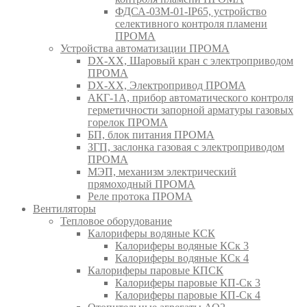
ФДСА-03М-01-IP65, устройство
селективного контроля пламени
ПРОМА
Устройства автоматизации ПРОМА
DX-XX, Шаровый кран c электроприводом
ПРОМА
DX-XX, Электропривод ПРОМА
АКГ-1А, прибор автоматического контроля
герметичности запорной арматуры газовых
горелок ПРОМА
БП, блок питания ПРОМА
ЗГП, заслонка газовая с электроприводом
ПРОМА
МЭП, механизм электрический
прямоходный ПРОМА
Реле протока ПРОМА
Вентиляторы
Тепловое оборудование
Калориферы водяные КСК
Калориферы водяные КСк 3
Калориферы водяные КСк 4
Калориферы паровые КПСК
Калориферы паровые КП-Ск 3
Калориферы паровые КП-Ск 4