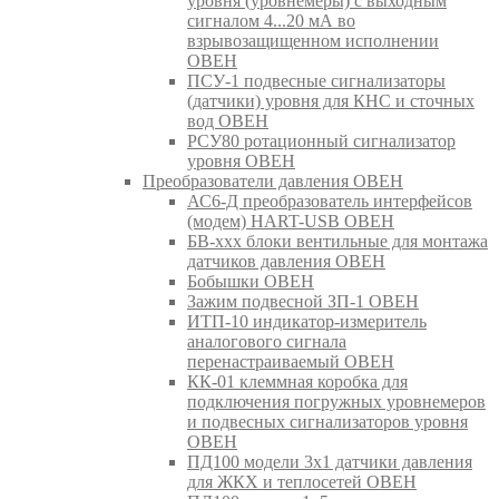
уровня (уровнемеры) с выходным
сигналом 4...20 мА во
взрывозащищенном исполнении
ОВЕН
ПСУ-1 подвесные сигнализаторы
(датчики) уровня для КНС и сточных
вод ОВЕН
РСУ80 ротационный сигнализатор
уровня ОВЕН
Преобразователи давления ОВЕН
АС6-Д преобразователь интерфейсов
(модем) HART-USB ОВЕН
БВ-ххх блоки вентильные для монтажа
датчиков давления ОВЕН
Бобышки ОВЕН
Зажим подвесной ЗП-1 ОВЕН
ИТП-10 индикатор-измеритель
аналогового сигнала
перенастраиваемый ОВЕН
КК-01 клеммная коробка для
подключения погружных уровнемеров
и подвесных сигнализаторов уровня
ОВЕН
ПД100 модели 3х1 датчики давления
для ЖКХ и теплосетей ОВЕН