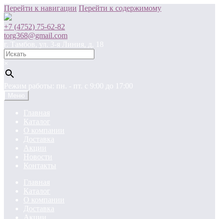
Перейти к навигации
Перейти к содержимому
+7 (4752) 75-62-82
torg368@gmail.com
г. Тамбов, ул. 3-я Линия, д. 18
×
Режим работы: пн. - пт. c 9:00 до 17:00
Меню
Главная
Каталог
О компании
Доставка
Акции
Новости
Контакты
Главная
Каталог
О компании
Доставка
Акции