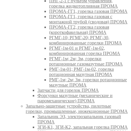
ПНГ-2-1 с пультом управления,
горелка жидкотопливная ПРОМА
ПРОМА-ГГ1, горелка газовая ПРОМА
ПРОМА-ГГ1, горелка газовая с
монтажной трубой (сводовая) ПРОМА
ПРОМА-ГГ2, горелка газовая
(короткофакельная) ПРОМА
РГМГ-10; РГМГ-20; РГМГ-30,
комбинированные горелки ПРОМА
РГМГ-1м-01 и РГМГ-1м-02,
комбинированная горелка ПРОМА
РГМГ-1м; 2м; 3м, горелки
ротационные газомазутные ПРОМА
РМГ-1м-01; РМГ-1м-02, горелка
ротационная мазутная ПРОМА
РМГ-1м; 2м; 3м, горелки ротационные
мазутные ПРОМА
Запчасти для горелок ПРОМА
Форсунки мазутные (механические и
паромеханические) ПРОМА
Запально-защитные устройства, пилотные
горелки, промышленные, инжекционные ПРОМА
Запальник ЭЗ, электрозапальник газовый
ПРОМА
ЗГИ-К1, ЗГИ-К2, запальная горелка ПРОМА