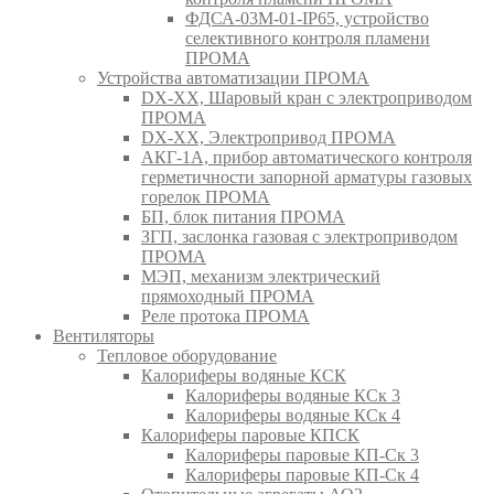
ФДСА-03М-01-IP65, устройство
селективного контроля пламени
ПРОМА
Устройства автоматизации ПРОМА
DX-XX, Шаровый кран c электроприводом
ПРОМА
DX-XX, Электропривод ПРОМА
АКГ-1А, прибор автоматического контроля
герметичности запорной арматуры газовых
горелок ПРОМА
БП, блок питания ПРОМА
ЗГП, заслонка газовая с электроприводом
ПРОМА
МЭП, механизм электрический
прямоходный ПРОМА
Реле протока ПРОМА
Вентиляторы
Тепловое оборудование
Калориферы водяные КСК
Калориферы водяные КСк 3
Калориферы водяные КСк 4
Калориферы паровые КПСК
Калориферы паровые КП-Ск 3
Калориферы паровые КП-Ск 4