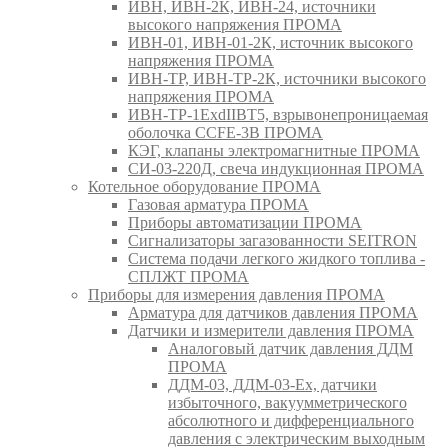
ИВН, ИВН-2К, ИВН-24, источники
высокого напряжения ПРОМА
ИВН-01, ИВН-01-2К, источник высокого
напряжения ПРОМА
ИВН-ТР, ИВН-ТР-2К, источники высокого
напряжения ПРОМА
ИВН-ТР-1ExdIIBT5, взрывонепроницаемая
оболочка CCFE-3B ПРОМА
КЭГ, клапаны электромагнитные ПРОМА
СИ-03-220Д, свеча индукционная ПРОМА
Котельное оборудование ПРОМА
Газовая арматура ПРОМА
Приборы автоматизации ПРОМА
Сигнализаторы загазованности SEITRON
Система подачи легкого жидкого топлива -
СПЛЖТ ПРОМА
Приборы для измерения давления ПРОМА
Арматура для датчиков давления ПРОМА
Датчики и измерители давления ПРОМА
Аналоговый датчик давления ДДМ
ПРОМА
ДДМ-03, ДДМ-03-Ех, датчики
избыточного, вакуумметрического
абсолютного и дифференциального
давления с электрическим выходным