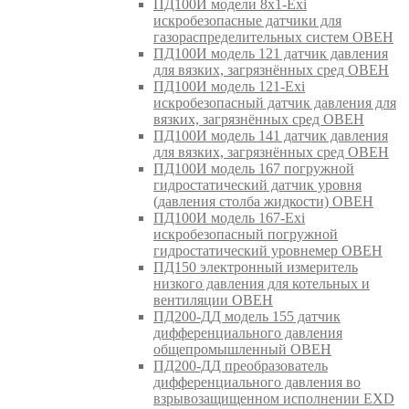
ПД100И модели 8х1-Exi
искробезопасные датчики для
газораспределительных систем ОВЕН
ПД100И модель 121 датчик давления
для вязких, загрязнённых сред ОВЕН
ПД100И модель 121-Exi
искробезопасный датчик давления для
вязких, загрязнённых сред ОВЕН
ПД100И модель 141 датчик давления
для вязких, загрязнённых сред ОВЕН
ПД100И модель 167 погружной
гидростатический датчик уровня
(давления столба жидкости) ОВЕН
ПД100И модель 167-Exi
искробезопасный погружной
гидростатический уровнемер ОВЕН
ПД150 электронный измеритель
низкого давления для котельных и
вентиляции ОВЕН
ПД200-ДД модель 155 датчик
дифференциального давления
общепромышленный ОВЕН
ПД200-ДД преобразователь
дифференциального давления во
взрывозащищенном исполнении EXD