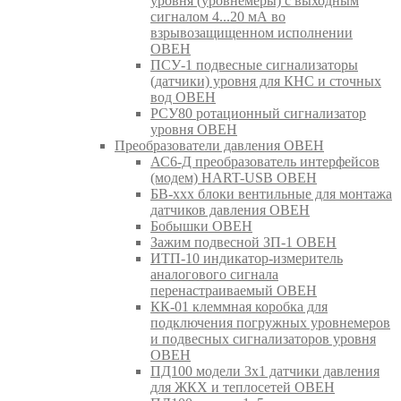
уровня (уровнемеры) с выходным
сигналом 4...20 мА во
взрывозащищенном исполнении
ОВЕН
ПСУ-1 подвесные сигнализаторы
(датчики) уровня для КНС и сточных
вод ОВЕН
РСУ80 ротационный сигнализатор
уровня ОВЕН
Преобразователи давления ОВЕН
АС6-Д преобразователь интерфейсов
(модем) HART-USB ОВЕН
БВ-ххх блоки вентильные для монтажа
датчиков давления ОВЕН
Бобышки ОВЕН
Зажим подвесной ЗП-1 ОВЕН
ИТП-10 индикатор-измеритель
аналогового сигнала
перенастраиваемый ОВЕН
КК-01 клеммная коробка для
подключения погружных уровнемеров
и подвесных сигнализаторов уровня
ОВЕН
ПД100 модели 3х1 датчики давления
для ЖКХ и теплосетей ОВЕН