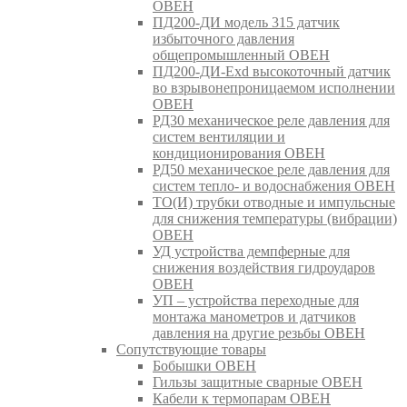
ОВЕН
ПД200-ДИ модель 315 датчик
избыточного давления
общепромышленный ОВЕН
ПД200-ДИ-Exd высокоточный датчик
во взрывонепроницаемом исполнении
ОВЕН
РД30 механическое реле давления для
систем вентиляции и
кондиционирования ОВЕН
РД50 механическое реле давления для
систем тепло- и водоснабжения ОВЕН
ТО(И) трубки отводные и импульсные
для снижения температуры (вибрации)
ОВЕН
УД устройства демпферные для
снижения воздействия гидроударов
ОВЕН
УП – устройства переходные для
монтажа манометров и датчиков
давления на другие резьбы ОВЕН
Сопутствующие товары
Бобышки ОВЕН
Гильзы защитные сварные ОВЕН
Кабели к термопарам ОВЕН