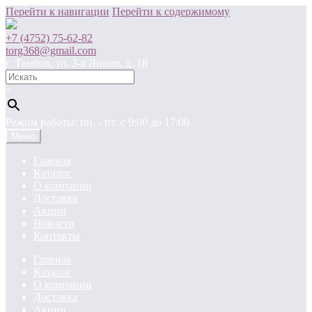
Перейти к навигации
Перейти к содержимому
+7 (4752) 75-62-82
torg368@gmail.com
г. Тамбов, ул. 3-я Линия, д. 18
×
Режим работы: пн. - пт. c 9:00 до 17:00
Меню
Главная
Каталог
О компании
Доставка
Акции
Новости
Контакты
Главная
Каталог
О компании
Доставка
Акции