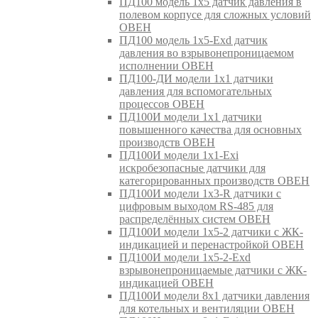
ПД100 модель 1х5 датчик давления в
полевом корпусе для сложных условий
ОВЕН
ПД100 модель 1х5-Exd датчик
давления во взрывонепроницаемом
исполнении ОВЕН
ПД100-ДИ модели 1х1 датчики
давления для вспомогательных
процессов ОВЕН
ПД100И модели 1х1 датчики
повышенного качества для основных
производств ОВЕН
ПД100И модели 1х1-Exi
искробезопасные датчики для
категорированных производств ОВЕН
ПД100И модели 1х3-R датчики с
цифровым выходом RS-485 для
распределённых систем ОВЕН
ПД100И модели 1х5-2 датчики с ЖК-
индикацией и перенастройкой ОВЕН
ПД100И модели 1х5-2-Exd
взрывонепроницаемые датчики с ЖК-
индикацией ОВЕН
ПД100И модели 8х1 датчики давления
для котельных и вентиляции ОВЕН