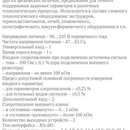
других физических величин, предназначен для точного
поддержания заданных параметров в различных
технологических процессах. Используется в составе сложного
технологического оборудования: экструдеров,
термопластавтоматов, печей, упаковочного,
полиграфического, вакуум-формовочного оборудования и т.п.
Напряжение питания – 90…245 В переменного тока
Частота напряжения питания – 47…63 Гц
Универсальный вход – 1
Время опроса входа – 1 с
Входное сопротивление при подключении источника сигнала
– тока – 100 Ом ± 0,1 % (при подключении внешнего
резистора)
– напряжения – не менее 100 кОм
Предел допустимой основной погрешности измерения
входного параметра:
– для термометров сопротивления – ±0,25 %
– для остальных видов сигналов – ±0,5 %
Дополнительный вход – 2
Сопротивление внешнего ключа:
– в состоянии «замкнуто» – 0…1 кОм
– в состоянии «разомкнуто» – более 100 кОм
Количество выходных устройств – 2
Тип интерфейса – RS-485