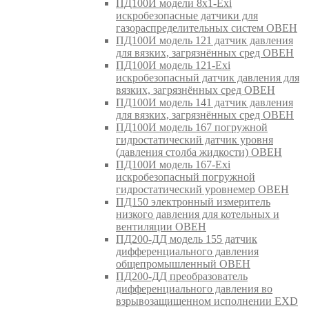
ПД100И модели 8х1-Exi
искробезопасные датчики для
газораспределительных систем ОВЕН
ПД100И модель 121 датчик давления
для вязких, загрязнённых сред ОВЕН
ПД100И модель 121-Exi
искробезопасный датчик давления для
вязких, загрязнённых сред ОВЕН
ПД100И модель 141 датчик давления
для вязких, загрязнённых сред ОВЕН
ПД100И модель 167 погружной
гидростатический датчик уровня
(давления столба жидкости) ОВЕН
ПД100И модель 167-Exi
искробезопасный погружной
гидростатический уровнемер ОВЕН
ПД150 электронный измеритель
низкого давления для котельных и
вентиляции ОВЕН
ПД200-ДД модель 155 датчик
дифференциального давления
общепромышленный ОВЕН
ПД200-ДД преобразователь
дифференциального давления во
взрывозащищенном исполнении EXD