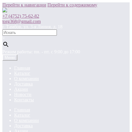
Перейти к навигации
Перейти к содержимому
+7 (4752) 75-62-82
torg368@gmail.com
г. Тамбов, ул. 3-я Линия, д. 18
×
Режим работы: пн. - пт. c 9:00 до 17:00
Меню
Главная
Каталог
О компании
Доставка
Акции
Новости
Контакты
Главная
Каталог
О компании
Доставка
Акции