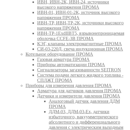
ИВН, ИВН-2К, ИВН-24, источники
высокого напряжения ПРОМА
ИВН-01, ИВН-01-2К, источник высокого
напряжения ПРОМА
ИВН-ТР, ИВН-ТР-2К, источники высокого
напряжения ПРОМА
ИВН-ТР-1ExdIIBT5, взрывонепроницаемая
оболочка CCFE-3B ПРОМА
КЭГ, клапаны электромагнитные ПРОМА
СИ-03-220Д, свеча индукционная ПРОМА
Котельное оборудование ПРОМА
Газовая арматура ПРОМА
Приборы автоматизации ПРОМА
Сигнализаторы загазованности SEITRON
Система подачи легкого жидкого топлива -
СПЛЖТ ПРОМА
Приборы для измерения давления ПРОМА
Арматура для датчиков давления ПРОМА
Датчики и измерители давления ПРОМА
Аналоговый датчик давления ДДМ
ПРОМА
ДДМ-03, ДДМ-03-Ех, датчики
избыточного, вакуумметрического
абсолютного и дифференциального
давления с электрическим выходным