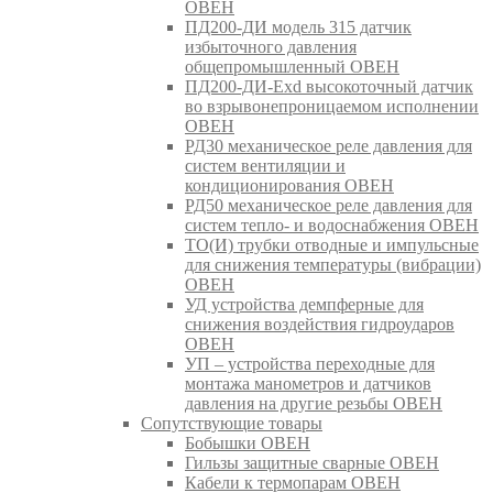
ОВЕН
ПД200-ДИ модель 315 датчик
избыточного давления
общепромышленный ОВЕН
ПД200-ДИ-Exd высокоточный датчик
во взрывонепроницаемом исполнении
ОВЕН
РД30 механическое реле давления для
систем вентиляции и
кондиционирования ОВЕН
РД50 механическое реле давления для
систем тепло- и водоснабжения ОВЕН
ТО(И) трубки отводные и импульсные
для снижения температуры (вибрации)
ОВЕН
УД устройства демпферные для
снижения воздействия гидроударов
ОВЕН
УП – устройства переходные для
монтажа манометров и датчиков
давления на другие резьбы ОВЕН
Сопутствующие товары
Бобышки ОВЕН
Гильзы защитные сварные ОВЕН
Кабели к термопарам ОВЕН