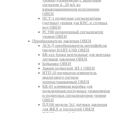
уровня (уровнемеры) с выходным
сигналом 4...20 мА во
взрывозащищенном исполнении
ОВЕН
ПСУ-1 подвесные сигнализаторы
(датчики) уровня для КНС и сточных
вод ОВЕН
РСУ80 ротационный сигнализатор
уровня ОВЕН
Преобразователи давления ОВЕН
АС6-Д преобразователь интерфейсов
(модем) HART-USB ОВЕН
БВ-ххх блоки вентильные для монтажа
датчиков давления ОВЕН
Бобышки ОВЕН
Зажим подвесной ЗП-1 ОВЕН
ИТП-10 индикатор-измеритель
аналогового сигнала
перенастраиваемый ОВЕН
КК-01 клеммная коробка для
подключения погружных уровнемеров
и подвесных сигнализаторов уровня
ОВЕН
ПД100 модели 3х1 датчики давления
для ЖКХ и теплосетей ОВЕН