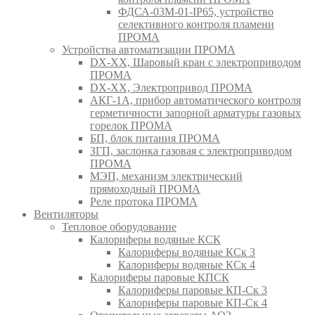
ФДСА-03М-01-IP65, устройство
селективного контроля пламени
ПРОМА
Устройства автоматизации ПРОМА
DX-XX, Шаровый кран c электроприводом
ПРОМА
DX-XX, Электропривод ПРОМА
АКГ-1А, прибор автоматического контроля
герметичности запорной арматуры газовых
горелок ПРОМА
БП, блок питания ПРОМА
ЗГП, заслонка газовая с электроприводом
ПРОМА
МЭП, механизм электрический
прямоходный ПРОМА
Реле протока ПРОМА
Вентиляторы
Тепловое оборудование
Калориферы водяные КСК
Калориферы водяные КСк 3
Калориферы водяные КСк 4
Калориферы паровые КПСК
Калориферы паровые КП-Ск 3
Калориферы паровые КП-Ск 4