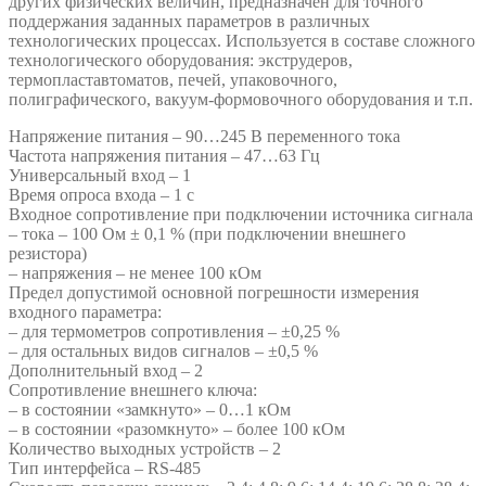
других физических величин, предназначен для точного
поддержания заданных параметров в различных
технологических процессах. Используется в составе сложного
технологического оборудования: экструдеров,
термопластавтоматов, печей, упаковочного,
полиграфического, вакуум-формовочного оборудования и т.п.
Напряжение питания – 90…245 В переменного тока
Частота напряжения питания – 47…63 Гц
Универсальный вход – 1
Время опроса входа – 1 с
Входное сопротивление при подключении источника сигнала
– тока – 100 Ом ± 0,1 % (при подключении внешнего
резистора)
– напряжения – не менее 100 кОм
Предел допустимой основной погрешности измерения
входного параметра:
– для термометров сопротивления – ±0,25 %
– для остальных видов сигналов – ±0,5 %
Дополнительный вход – 2
Сопротивление внешнего ключа:
– в состоянии «замкнуто» – 0…1 кОм
– в состоянии «разомкнуто» – более 100 кОм
Количество выходных устройств – 2
Тип интерфейса – RS-485