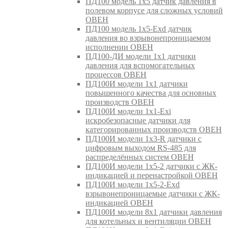
ПД100 модель 1х5 датчик давления в
полевом корпусе для сложных условий
ОВЕН
ПД100 модель 1х5-Exd датчик
давления во взрывонепроницаемом
исполнении ОВЕН
ПД100-ДИ модели 1х1 датчики
давления для вспомогательных
процессов ОВЕН
ПД100И модели 1х1 датчики
повышенного качества для основных
производств ОВЕН
ПД100И модели 1х1-Exi
искробезопасные датчики для
категорированных производств ОВЕН
ПД100И модели 1х3-R датчики с
цифровым выходом RS-485 для
распределённых систем ОВЕН
ПД100И модели 1х5-2 датчики с ЖК-
индикацией и перенастройкой ОВЕН
ПД100И модели 1х5-2-Exd
взрывонепроницаемые датчики с ЖК-
индикацией ОВЕН
ПД100И модели 8х1 датчики давления
для котельных и вентиляции ОВЕН