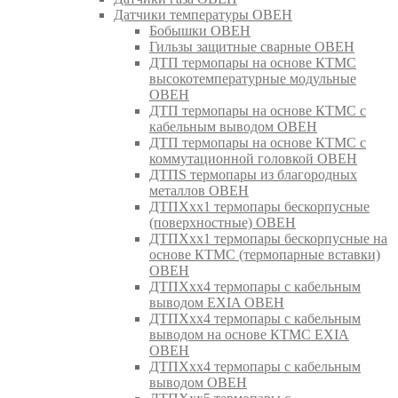
Датчики температуры ОВЕН
Бобышки ОВЕН
Гильзы защитные сварные ОВЕН
ДТП термопары на основе КТМС
высокотемпературные модульные
ОВЕН
ДТП термопары на основе КТМС с
кабельным выводом ОВЕН
ДТП термопары на основе КТМС с
коммутационной головкой ОВЕН
ДТПS термопары из благородных
металлов ОВЕН
ДТПХхх1 термопары бескорпусные
(поверхностные) ОВЕН
ДТПХхх1 термопары бескорпусные на
основе КТМС (термопарные вставки)
ОВЕН
ДТПХхх4 термопары с кабельным
выводом EXIA ОВЕН
ДТПХхх4 термопары с кабельным
выводом на основе КТМС EXIA
ОВЕН
ДТПХхх4 термопары с кабельным
выводом ОВЕН