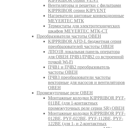
KIPPRIBOR серии VENT
Вентиляторы и решетки с фильтрами
KIPPRIBOR серии KIPVENT
Нагреватели щитовые конвекционные
MEYERTEC МТК
Термостаты для электротехнических
шкафов MEYERTEC МТК-СТ
Преобразователи частоты ОВЕН
KIPPRIBOR AFD-L бюджетная серия
преобразователей частоты ОВЕН
ЛПО1В локальная панель оператора
для ОВЕН ПЧВ1/ПЧВ2 со встроенной
точкой Wi-Fi
ПЧВ1 и ПЧВ2 преобразователь
частоты ОВЕН
ПЧВ3 преобразователи частоты
векторные для насосов и вентиляторов
ОВЕН
Промежуточные реле ОВЕН
Монтажные колодки KIPPRIBOR PYF-
011BE (для 1-контактных
промежуточных реле серии SR) ОВЕН
Монтажные колодки KIPPRIBOR PYF-
012BE, PYF-022BE, PYF-112BE, PYF-
122BE (для 1- и 2-контактных