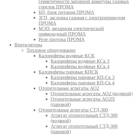
герметичности запорной арматуры газовых
горелок ПРОМА
БП, блок питания ПРОМА
ЗГП, заслонка газовая с электроприводом
ПРОМА
МЭП, механизм электрический
прямоходный ПРОМА
Реле протока ПРОМА
Вентиляторы
Тепловое оборудование
Калориферы водяные КСК
Калориферы водяные КСк 3
Калориферы водяные КСк 4
Калориферы паровые КПСК
Калориферы паровые КП-Ск 3
Калориферы паровые КП-Ск 4
Отопительные агрегаты АО2
Отопительные агрегаты АО2 (водяной)
Отопительные агрегаты АО2П
(паровой)
Отопительные агрегаты СТД-300
Агрегат отопительный СТД-300
(водяной)
Агрегат отопительный СТД-300
(паровой)