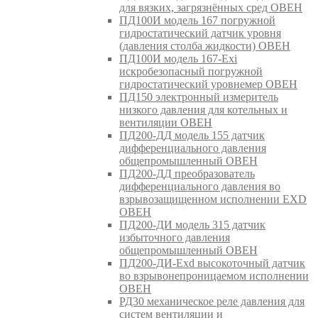
для вязких, загрязнённых сред ОВЕН
ПД100И модель 167 погружной
гидростатический датчик уровня
(давления столба жидкости) ОВЕН
ПД100И модель 167-Exi
искробезопасный погружной
гидростатический уровнемер ОВЕН
ПД150 электронный измеритель
низкого давления для котельных и
вентиляции ОВЕН
ПД200-ДД модель 155 датчик
дифференциального давления
общепромышленный ОВЕН
ПД200-ДД преобразователь
дифференциального давления во
взрывозащищенном исполнении EXD
ОВЕН
ПД200-ДИ модель 315 датчик
избыточного давления
общепромышленный ОВЕН
ПД200-ДИ-Exd высокоточный датчик
во взрывонепроницаемом исполнении
ОВЕН
РД30 механическое реле давления для
систем вентиляции и