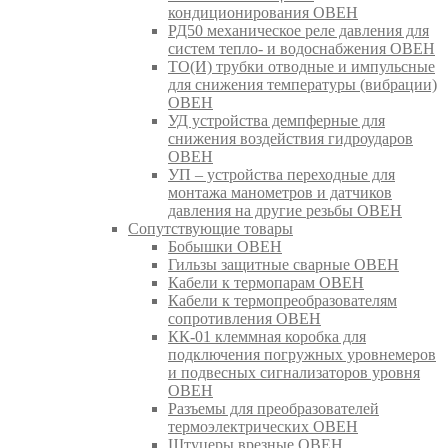
кондиционирования ОВЕН
РД50 механическое реле давления для
систем тепло- и водоснабжения ОВЕН
ТО(И) трубки отводные и импульсные
для снижения температуры (вибрации)
ОВЕН
УД устройства демпферные для
снижения воздействия гидроударов
ОВЕН
УП – устройства переходные для
монтажа манометров и датчиков
давления на другие резьбы ОВЕН
Сопутствующие товары
Бобышки ОВЕН
Гильзы защитные сварные ОВЕН
Кабели к термопарам ОВЕН
Кабели к термопреобразователям
сопротивления ОВЕН
КК-01 клеммная коробка для
подключения погружных уровнемеров
и подвесных сигнализаторов уровня
ОВЕН
Разъемы для преобразователей
термоэлектрических ОВЕН
Штуцеры врезные ОВЕН