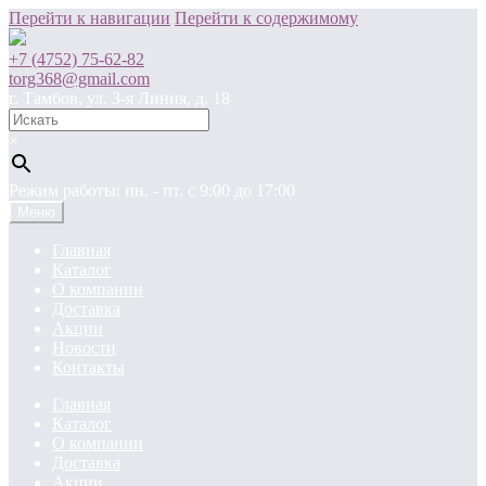
Перейти к навигации
Перейти к содержимому
+7 (4752) 75-62-82
torg368@gmail.com
г. Тамбов, ул. 3-я Линия, д. 18
×
Режим работы: пн. - пт. c 9:00 до 17:00
Меню
Главная
Каталог
О компании
Доставка
Акции
Новости
Контакты
Главная
Каталог
О компании
Доставка
Акции