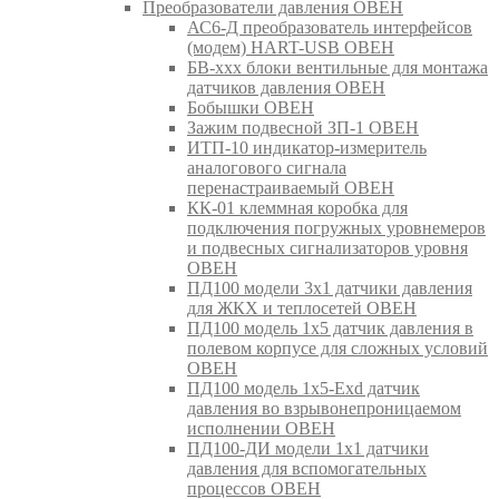
Преобразователи давления ОВЕН
АС6-Д преобразователь интерфейсов
(модем) HART-USB ОВЕН
БВ-ххх блоки вентильные для монтажа
датчиков давления ОВЕН
Бобышки ОВЕН
Зажим подвесной ЗП-1 ОВЕН
ИТП-10 индикатор-измеритель
аналогового сигнала
перенастраиваемый ОВЕН
КК-01 клеммная коробка для
подключения погружных уровнемеров
и подвесных сигнализаторов уровня
ОВЕН
ПД100 модели 3х1 датчики давления
для ЖКХ и теплосетей ОВЕН
ПД100 модель 1х5 датчик давления в
полевом корпусе для сложных условий
ОВЕН
ПД100 модель 1х5-Exd датчик
давления во взрывонепроницаемом
исполнении ОВЕН
ПД100-ДИ модели 1х1 датчики
давления для вспомогательных
процессов ОВЕН