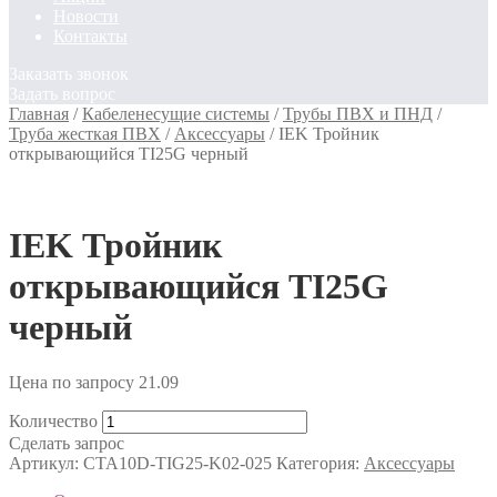
Новости
Контакты
Заказать звонок
Задать вопрос
Главная
/
Кабеленесущие системы
/
Трубы ПВХ и ПНД
/
Труба жесткая ПВХ
/
Аксессуары
/
IEK Тройник
открывающийся TI25G черный
IEK Тройник
открывающийся TI25G
черный
Цена по запросу
21.09
Количество
Сделать запрос
Артикул:
CTA10D-TIG25-K02-025
Категория:
Аксессуары