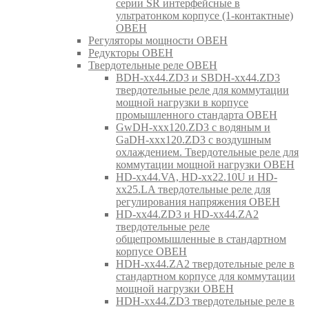
серии SR интерфейсные в
ультратонком корпусе (1-контактные)
ОВЕН
Регуляторы мощности ОВЕН
Редукторы ОВЕН
Твердотельные реле ОВЕН
BDH-xx44.ZD3 и SBDH-xx44.ZD3
твердотельные реле для коммутации
мощной нагрузки в корпусе
промышленного стандарта ОВЕН
GwDH-xxx120.ZD3 с водяным и
GaDH-xxx120.ZD3 с воздушным
охлаждением. Твердотельные реле для
коммутации мощной нагрузки ОВЕН
HD-xx44.VA, HD-xx22.10U и HD-
xx25.LA твердотельные реле для
регулирования напряжения ОВЕН
HD-xx44.ZD3 и HD-xx44.ZA2
твердотельные реле
общепромышленные в стандартном
корпусе ОВЕН
HDH-xx44.ZA2 твердотельные реле в
стандартном корпусе для коммутации
мощной нагрузки ОВЕН
HDH-xx44.ZD3 твердотельные реле в