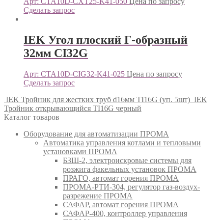
Арт: CTA10D-CXT25-K41-050
Цена по запросу
Сделать запрос
IEK Угол плоский Г-образный
32мм CI32G
Арт: CTA10D-CIG32-K41-025
Цена по запросу
Сделать запрос
IEK Тройник для жестких труб d16мм TI16G (уп. 5шт)
IEK
Тройник открывающийся TI16G черный
Каталог товаров
Оборудование для автоматизации ПРОМА
Автоматика управления котлами и тепловыми
установками ПРОМА
БЗШ-2, электроискровые системы для
розжига факельных установок ПРОМА
ПРАГО, автомат горения ПРОМА
ПРОМА-РТИ-304, регулятор газ-воздух-
разрежение ПРОМА
САФАР, автомат горения ПРОМА
САФАР-400, контроллер управления