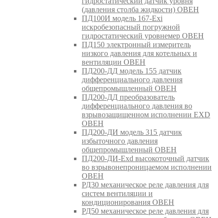
гидростатический датчик уровня
(давления столба жидкости) ОВЕН
ПД100И модель 167-Exi
искробезопасный погружной
гидростатический уровнемер ОВЕН
ПД150 электронный измеритель
низкого давления для котельных и
вентиляции ОВЕН
ПД200-ДД модель 155 датчик
дифференциального давления
общепромышленный ОВЕН
ПД200-ДД преобразователь
дифференциального давления во
взрывозащищенном исполнении EXD
ОВЕН
ПД200-ДИ модель 315 датчик
избыточного давления
общепромышленный ОВЕН
ПД200-ДИ-Exd высокоточный датчик
во взрывонепроницаемом исполнении
ОВЕН
РД30 механическое реле давления для
систем вентиляции и
кондиционирования ОВЕН
РД50 механическое реле давления для