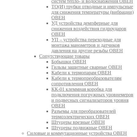
систем тепло- и водоснабжения ОВЕН
ТО(И) трубки отводные и импульсные
для снижения температуры (вибрации)
ОВЕН
УД устройства демпферные для
снижения воздействия гидроударов
ОВЕН
УП – устройства переходные для
монтажа манометров и датчиков
давления на другие резьбы ОВЕН
Сопутствующие товары
Бобышки ОВЕН
Гильзы защитные сварные ОВЕН
Кабели к термопарам ОВЕН
Кабели к термопреобразователям
сопротивления ОВЕН
КК-01 клеммная коробка для
подключения погружных уровнемеров
и подвесных сигнализаторов уровня
ОВЕН
Разъемы для преобразователей
термоэлектрических ОВЕН
Штуцеры врезные ОВЕН
Штуцеры подвижные ОВЕН
Силовые и коммутационные устройства ОВЕН