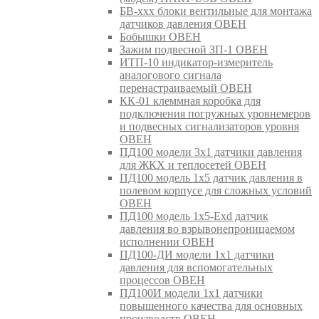
БВ-ххх блоки вентильные для монтажа
датчиков давления ОВЕН
Бобышки ОВЕН
Зажим подвесной ЗП-1 ОВЕН
ИТП-10 индикатор-измеритель
аналогового сигнала
перенастраиваемый ОВЕН
КК-01 клеммная коробка для
подключения погружных уровнемеров
и подвесных сигнализаторов уровня
ОВЕН
ПД100 модели 3х1 датчики давления
для ЖКХ и теплосетей ОВЕН
ПД100 модель 1х5 датчик давления в
полевом корпусе для сложных условий
ОВЕН
ПД100 модель 1х5-Exd датчик
давления во взрывонепроницаемом
исполнении ОВЕН
ПД100-ДИ модели 1х1 датчики
давления для вспомогательных
процессов ОВЕН
ПД100И модели 1х1 датчики
повышенного качества для основных
производств ОВЕН