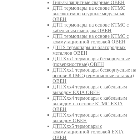
Гильзы защитные сварные ОВЕН
ДТП термопары на основе КТМС
высокотемпературные модульные
ОВЕН
ДТП термопары на основе КТМС с
кабельным выводом ОВЕН
ДТП термопары на основе КТМС с
коммутационной головкой ОВЕН
ДТПS термопары из благородных
металлов ОВЕН
ДТПХхх1 термопары бескорпусные
(поверхностные) ОВЕН
ДТПХхх1 термопары бескорпусные на
основе КТМС (термопарные вставки)
ОВЕН
ДТПХхх4 термопары с кабельным
выводом EXIA ОВЕН
ДТПХхх4 термопары с кабельным
выводом на основе КТМС EXIA
ОВЕН
ДТПХхх4 термопары с кабельным
выводом ОВЕН
ДТПХхх5 термопары с
коммутационной головкой EXIA
ОВЕН