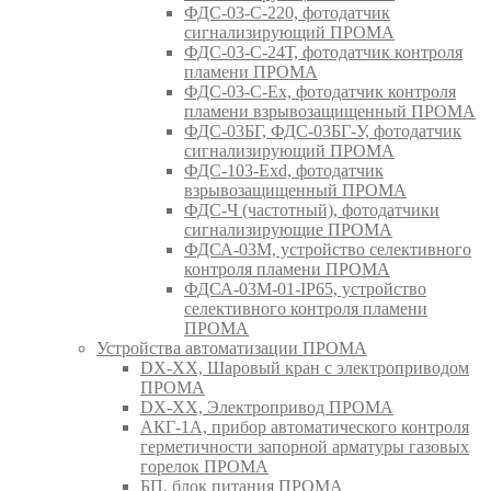
ФДС-03-С-220, фотодатчик
сигнализирующий ПРОМА
ФДС-03-С-24Т, фотодатчик контроля
пламени ПРОМА
ФДС-03-С-Ex, фотодатчик контроля
пламени взрывозащищенный ПРОМА
ФДС-03БГ, ФДС-03БГ-У, фотодатчик
сигнализирующий ПРОМА
ФДС-103-Ехd, фотодатчик
взрывозащищенный ПРОМА
ФДС-Ч (частотный), фотодатчики
сигнализирующие ПРОМА
ФДСА-03М, устройство селективного
контроля пламени ПРОМА
ФДСА-03М-01-IP65, устройство
селективного контроля пламени
ПРОМА
Устройства автоматизации ПРОМА
DX-XX, Шаровый кран c электроприводом
ПРОМА
DX-XX, Электропривод ПРОМА
АКГ-1А, прибор автоматического контроля
герметичности запорной арматуры газовых
горелок ПРОМА
БП, блок питания ПРОМА