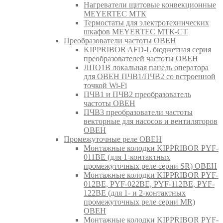
Нагреватели щитовые конвекционные
MEYERTEC МТК
Термостаты для электротехнических
шкафов MEYERTEC МТК-СТ
Преобразователи частоты ОВЕН
KIPPRIBOR AFD-L бюджетная серия
преобразователей частоты ОВЕН
ЛПО1В локальная панель оператора
для ОВЕН ПЧВ1/ПЧВ2 со встроенной
точкой Wi-Fi
ПЧВ1 и ПЧВ2 преобразователь
частоты ОВЕН
ПЧВ3 преобразователи частоты
векторные для насосов и вентиляторов
ОВЕН
Промежуточные реле ОВЕН
Монтажные колодки KIPPRIBOR PYF-
011BE (для 1-контактных
промежуточных реле серии SR) ОВЕН
Монтажные колодки KIPPRIBOR PYF-
012BE, PYF-022BE, PYF-112BE, PYF-
122BE (для 1- и 2-контактных
промежуточных реле серии MR)
ОВЕН
Монтажные колодки KIPPRIBOR PYF-