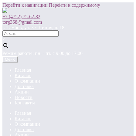
Перейти к навигации
Перейти к содержимому
+7 (4752) 75-62-82
torg368@gmail.com
г. Тамбов, ул. 3-я Линия, д. 18
×
Режим работы: пн. - пт. c 9:00 до 17:00
Меню
Главная
Каталог
О компании
Доставка
Акции
Новости
Контакты
Главная
Каталог
О компании
Доставка
Акции