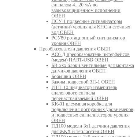
сигналом 4...20 мА во
взрывозащищенном исполнении
ОВЕН
ПСУ-1 подвесные сигнализаторы
(датчики) уровня для КНС и сточных
вод ОВЕН
РСУ80 ротационный сигнализатор
уровня ОВЕН
Преобразователи давления ОВЕН
АС6-Д преобразователь интерфейсов
(модем) HART-USB ОВЕН
БВ-ххх блоки вентильные для монтажа
датчиков давления ОВЕН
Бобышки ОВЕН
Зажим подвесной ЗП-1 ОВЕН
ИТП-10 индикатор-измеритель
аналогового сигнала
перенастраиваемый ОВЕН
КК-01 клеммная коробка для
подключения погружных уровнемеров
и подвесных сигнализаторов уровня
ОВЕН
ПД100 модели 3х1 датчики давления
для ЖКХ и теплосетей ОВЕН
ПД100 модель 1х5 датчик давления в