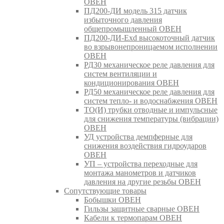
ОВЕН
ПД200-ДИ модель 315 датчик
избыточного давления
общепромышленный ОВЕН
ПД200-ДИ-Exd высокоточный датчик
во взрывонепроницаемом исполнении
ОВЕН
РД30 механическое реле давления для
систем вентиляции и
кондиционирования ОВЕН
РД50 механическое реле давления для
систем тепло- и водоснабжения ОВЕН
ТО(И) трубки отводные и импульсные
для снижения температуры (вибрации)
ОВЕН
УД устройства демпферные для
снижения воздействия гидроударов
ОВЕН
УП – устройства переходные для
монтажа манометров и датчиков
давления на другие резьбы ОВЕН
Сопутствующие товары
Бобышки ОВЕН
Гильзы защитные сварные ОВЕН
Кабели к термопарам ОВЕН