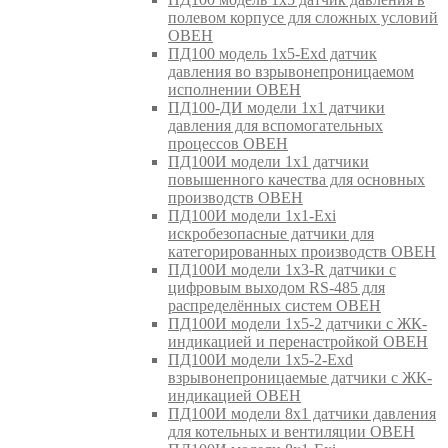
полевом корпусе для сложных условий
ОВЕН
ПД100 модель 1х5-Exd датчик
давления во взрывонепроницаемом
исполнении ОВЕН
ПД100-ДИ модели 1х1 датчики
давления для вспомогательных
процессов ОВЕН
ПД100И модели 1х1 датчики
повышенного качества для основных
производств ОВЕН
ПД100И модели 1х1-Exi
искробезопасные датчики для
категорированных производств ОВЕН
ПД100И модели 1х3-R датчики с
цифровым выходом RS-485 для
распределённых систем ОВЕН
ПД100И модели 1х5-2 датчики с ЖК-
индикацией и перенастройкой ОВЕН
ПД100И модели 1х5-2-Exd
взрывонепроницаемые датчики с ЖК-
индикацией ОВЕН
ПД100И модели 8х1 датчики давления
для котельных и вентиляции ОВЕН