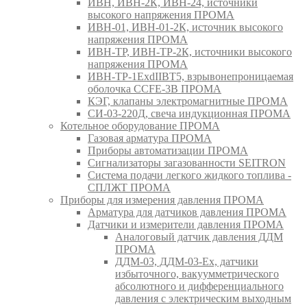
ИВН, ИВН-2К, ИВН-24, источники
высокого напряжения ПРОМА
ИВН-01, ИВН-01-2К, источник высокого
напряжения ПРОМА
ИВН-ТР, ИВН-ТР-2К, источники высокого
напряжения ПРОМА
ИВН-ТР-1ExdIIBT5, взрывонепроницаемая
оболочка CCFE-3B ПРОМА
КЭГ, клапаны электромагнитные ПРОМА
СИ-03-220Д, свеча индукционная ПРОМА
Котельное оборудование ПРОМА
Газовая арматура ПРОМА
Приборы автоматизации ПРОМА
Сигнализаторы загазованности SEITRON
Система подачи легкого жидкого топлива -
СПЛЖТ ПРОМА
Приборы для измерения давления ПРОМА
Арматура для датчиков давления ПРОМА
Датчики и измерители давления ПРОМА
Аналоговый датчик давления ДДМ
ПРОМА
ДДМ-03, ДДМ-03-Ех, датчики
избыточного, вакуумметрического
абсолютного и дифференциального
давления с электрическим выходным