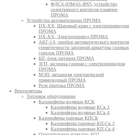
ФДСА-03М-01-IP65, устройство
селективного контроля пламени
ПРОМА
Устройства автоматизации ПРОМА
DX-XX, Шаровый кран c электроприводом
ПРОМА
DX-XX, Электропривод ПРОМА
АКГ-1А, прибор автоматического контроля
герметичности запорной арматуры газовых
горелок ПРОМА
БП, блок питания ПРОМА
ЗГП, заслонка газовая с электроприводом
ПРОМА
МЭП, механизм электрический
прямоходный ПРОМА
Реле протока ПРОМА
Вентиляторы
Тепловое оборудование
Калориферы водяные КСК
Калориферы водяные КСк 3
Калориферы водяные КСк 4
Калориферы паровые КПСК
Калориферы паровые КП-Ск 3
Калориферы паровые КП-Ск 4
Отопительные агрегаты АО2