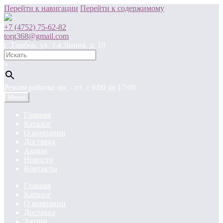
Перейти к навигации
Перейти к содержимому
+7 (4752) 75-62-82
torg368@gmail.com
г. Тамбов, ул. 3-я Линия, д. 18
×
Режим работы: пн. - пт. c 9:00 до 17:00
Меню
Главная
Каталог
О компании
Доставка
Акции
Новости
Контакты
Главная
Каталог
О компании
Доставка
Акции