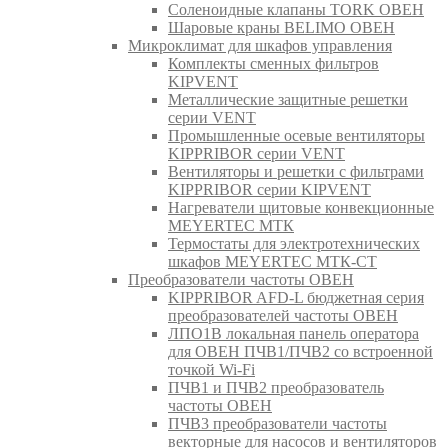
Соленоидные клапаны TORK ОВЕН
Шаровые краны BELIMO ОВЕН
Микроклимат для шкафов управления
Комплекты сменных фильтров
KIPVENT
Металлические защитные решетки
серии VENT
Промышленные осевые вентиляторы
KIPPRIBOR серии VENT
Вентиляторы и решетки с фильтрами
KIPPRIBOR серии KIPVENT
Нагреватели щитовые конвекционные
MEYERTEC МТК
Термостаты для электротехнических
шкафов MEYERTEC МТК-СТ
Преобразователи частоты ОВЕН
KIPPRIBOR AFD-L бюджетная серия
преобразователей частоты ОВЕН
ЛПО1В локальная панель оператора
для ОВЕН ПЧВ1/ПЧВ2 со встроенной
точкой Wi-Fi
ПЧВ1 и ПЧВ2 преобразователь
частоты ОВЕН
ПЧВ3 преобразователи частоты
векторные для насосов и вентиляторов