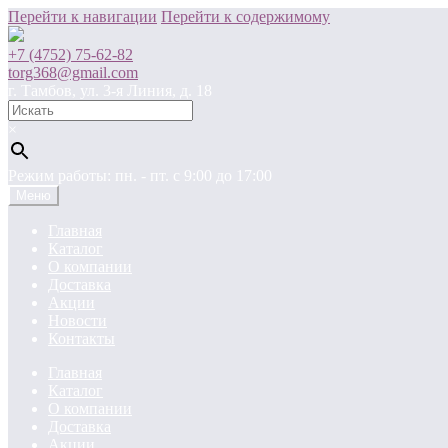
Перейти к навигации
Перейти к содержимому
+7 (4752) 75-62-82
torg368@gmail.com
г. Тамбов, ул. 3-я Линия, д. 18
×
Режим работы: пн. - пт. c 9:00 до 17:00
Меню
Главная
Каталог
О компании
Доставка
Акции
Новости
Контакты
Главная
Каталог
О компании
Доставка
Акции