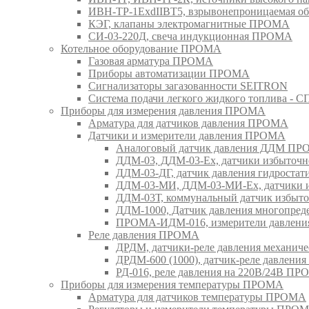
ИВН-ТР-1ExdIIBT5, взрывонепроницаемая 
КЭГ, клапаны электромагнитные ПРОМА
СИ-03-220Д, свеча индукционная ПРОМА
Котельное оборудование ПРОМА
Газовая арматура ПРОМА
Приборы автоматизации ПРОМА
Сигнализаторы загазованности SEITRON
Система подачи легкого жидкого топлива 
Приборы для измерения давления ПРОМА
Арматура для датчиков давления ПРОМА
Датчики и измерители давления ПРОМА
Аналоговый датчик давления ДДМ П
ДДМ-03, ДДМ-03-Ех, датчики избыточн
ДДМ-03-ДГ, датчик давления гидрост
ДДМ-03-МИ, ДДМ-03-МИ-Ех, датчики из
ДДМ-03Т, коммунальный датчик избыт
ДДМ-1000, Датчик давления многопр
ПРОМА-ИДМ-016, измерители давлен
Реле давления ПРОМА
ДРДМ, датчики-реле давления механи
ДРДМ-600 (1000), датчик-реле давлен
РД-016, реле давления на 220В/24В П
Приборы для измерения температуры ПРОМА
Арматура для датчиков температуры ПРОМА