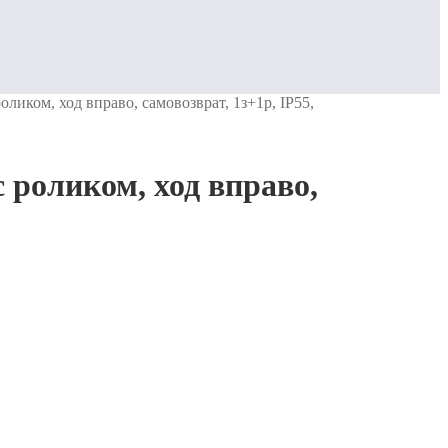
ликом, ход вправо, cамовозврат, 1з+1р, IP55,
 роликом, ход вправо,