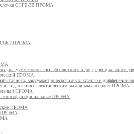
оболочка CCFE-3B ПРОМА
- СПЛЖТ ПРОМА
РОМА
ого, вакуумметрического абсолютного и дифференциального д
атический ПРОМА
быточного, вакуумметрического абсолютного и дифференциал
очного давления с электрическим выходным сигналом ПРОМА
едельный ПРОМА
ия многофункциональные ПРОМА
ческие ПРОМА
ия ПРОМА
РОМА