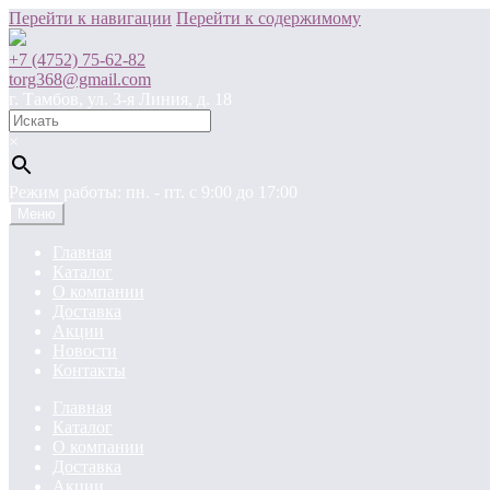
Перейти к навигации
Перейти к содержимому
+7 (4752) 75-62-82
torg368@gmail.com
г. Тамбов, ул. 3-я Линия, д. 18
×
Режим работы: пн. - пт. c 9:00 до 17:00
Меню
Главная
Каталог
О компании
Доставка
Акции
Новости
Контакты
Главная
Каталог
О компании
Доставка
Акции