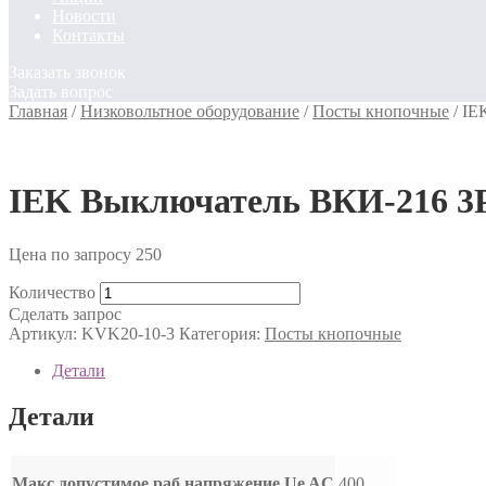
Новости
Контакты
Заказать звонок
Задать вопрос
Главная
/
Низковольтное оборудование
/
Посты кнопочные
/
IE
IEK Выключатель ВКИ-216 3Р
Цена по запросу
250
Количество
Сделать запрос
Артикул:
KVK20-10-3
Категория:
Посты кнопочные
Детали
Детали
Макс допустимое раб напряжение Ue AC
400