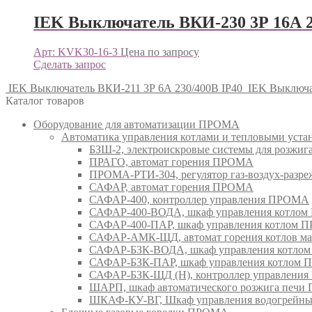
IEK Выключатель ВКИ-230 3Р 16А 2
Арт: KVK30-16-3
Цена по запросу
Сделать запрос
IEK Выключатель ВКИ-211 3Р 6А 230/400В IP40
IEK Выключа
Каталог товаров
Оборудование для автоматизации ПРОМА
Автоматика управления котлами и тепловыми ус
БЗШ-2, электроискровые системы для розжи
ПРАГО, автомат горения ПРОМА
ПРОМА-РТИ-304, регулятор газ-воздух-раз
САФАР, автомат горения ПРОМА
САФАР-400, контроллер управления ПРОМА
САФАР-400-ВОДА, шкаф управления котло
САФАР-400-ПАР, шкаф управления котлом
САФАР-АМК-ЩД, автомат горения котлов ма
САФАР-БЗК-ВОДА, шкаф управления котл
САФАР-БЗК-ПАР, шкаф управления котлом
САФАР-БЗК-ЩД (Н), контроллер управлени
ШАРП, шкаф автоматического розжига печ
ШКАФ-КУ-ВГ, Шкаф управления водогрейны