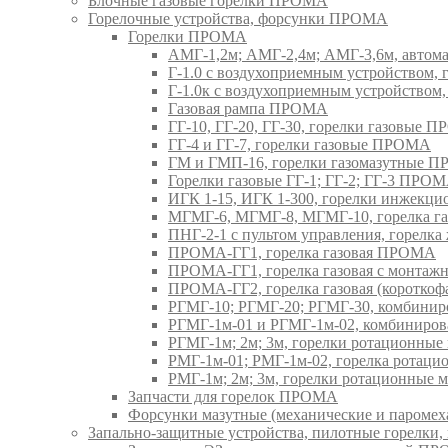
Блочные газовые горелки ПРОМА
Горелочные устройства, форсунки ПРОМА
Горелки ПРОМА
АМГ-1,2м; АМГ-2,4м; АМГ-3,6м, авто
Г-1.0 с воздухоприемным устройством,
Г-1.0к с воздухоприемным устройством
Газовая рампа ПРОМА
ГГ-10, ГГ-20, ГГ-30, горелки газовые 
ГГ-4 и ГГ-7, горелки газовые ПРОМА
ГМ и ГМП-16, горелки газомазутные 
Горелки газовые ГГ-1; ГГ-2; ГГ-3 ПРО
ИГК 1-15, ИГК 1-300, горелки инжекц
МГМГ-6, МГМГ-8, МГМГ-10, горелка г
ПНГ-2-1 с пультом управления, горел
ПРОМА-ГГ1, горелка газовая ПРОМА
ПРОМА-ГГ1, горелка газовая с монтаж
ПРОМА-ГГ2, горелка газовая (коротко
РГМГ-10; РГМГ-20; РГМГ-30, комбини
РГМГ-1м-01 и РГМГ-1м-02, комбиниро
РГМГ-1м; 2м; 3м, горелки ротационны
РМГ-1м-01; РМГ-1м-02, горелка ротац
РМГ-1м; 2м; 3м, горелки ротационные
Запчасти для горелок ПРОМА
Форсунки мазутные (механические и паром
Запально-защитные устройства, пилотные горел