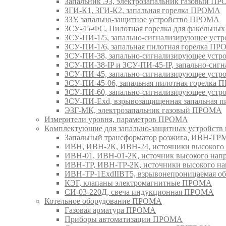
Запальник ЭЗ, электрозапальник газовый П
ЗГИ-К1, ЗГИ-К2, запальная горелка ПРОМА
ЗЗУ, запально-защитное устройство ПРОМА
ЗСУ-45-ФС, Пилотная горелка для факельны
ЗСУ-ПИ-1/5, запально-сигнализирующее ус
ЗСУ-ПИ-1/6, запальная пилотная горелка П
ЗСУ-ПИ-38, запально-сигнализирующее уст
ЗСУ-ПИ-38-IP и ЗСУ-ПИ-45-IP, запально-си
ЗСУ-ПИ-45, запально-сигнализирующее уст
ЗСУ-ПИ-45-06, запальная пилотная горелка
ЗСУ-ПИ-60, запально-сигнализирующее уст
ЗСУ-ПИ-Exd, взрывозащищенная запальная 
ЭЗГ-МК, электрозапальник газовый ПРОМА
Измерители уровня, параметров ПРОМА
Комплектующие для запально-защитных устройст
Запальный трансформатор розжига, ИВН-Т
ИВН, ИВН-2К, ИВН-24, источники высоког
ИВН-01, ИВН-01-2К, источник высокого н
ИВН-ТР, ИВН-ТР-2К, источники высокого 
ИВН-ТР-1ExdIIBT5, взрывонепроницаемая 
КЭГ, клапаны электромагнитные ПРОМА
СИ-03-220Д, свеча индукционная ПРОМА
Котельное оборудование ПРОМА
Газовая арматура ПРОМА
Приборы автоматизации ПРОМА