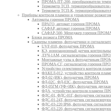
ПРОМА-ПТ-200, преобразователи тем
Термометр ТСП, термопреобразовател
Термометр ТСП-К, термопреобразоват
Приборы контроля пламени и управление розжиг
Автоматы горения ПРОМА
ПРАГО, автомат горения ПРОМА
САФАР, автомат горения ПРОМА
САФАР-500, Менеджер горения ПРОМ
Блоки розжига ПРОМА
Сканеры пламени, фотодатчики и сигнализа
UVF-010, фотодатчик ПРОМА
КЭ, ионизационный датчик контрольн
ЛУЧ-1АМ, сигнализаторы горения ПР
Монтажные узлы к фотодатчикам ПРО
ПРОМА-СГ, сигнализатор горения ПР
Устройство селективного контроля пл
ФАКЕЛ-012, устройство контроля пла
ФД-02 (ИК), фотодатчик ПРОМА
ФД-02С, ФД-03С, фотодатчик ПРОМА
ФД-05ГМ (УФ+ИК), фотодатчик двухк
ФДА, устройство контроля пламени П
ФДС-01, ФДС-01Г, фотодатчик сигна
ФДС-01-24Т, фотодатчик сигнализир
ФДС-03-220 IP66, фотодатчик сигнал
ФДС-03-220, фотодатчик сигнализир