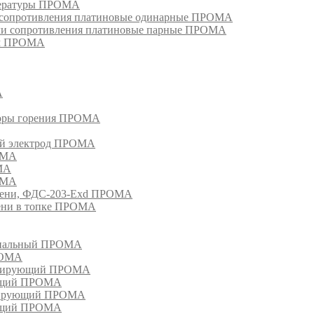
пературы ПРОМА
и сопротивления платиновые одинарные ПРОМА
ели сопротивления платиновые парные ПРОМА
ом ПРОМА
А
торы горения ПРОМА
ый электрод ПРОМА
ОМА
МА
ОМА
амени, ФДС-203-Exd ПРОМА
мени в топке ПРОМА
анальный ПРОМА
РОМА
лизирующий ПРОМА
ующий ПРОМА
изирующий ПРОМА
ующий ПРОМА