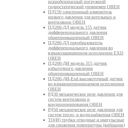
искробезопасный погружной
гидростатический уровнемер ОВЕН
ПД150 электронный измеритель
низкого давления для котельных и
вентиляции ОВЕН
ПД200-ДД модель 155 датчик
дифференциального давления
общепромышленный ОВЕН
ПД200-ДД преобразователь
дифференциального давления во
взрывозащищенном исполнении EXD
ОВЕН
ПД200-ДИ модель 315 датчик
избыточного давления
общепромышленный ОВЕН
ПД200-ДИ-Exd высокоточный датчик
во взрывонепроницаемом исполнении
ОВЕН
РД30 механическое реле давления для
систем вентиляции и
кондиционирования ОВЕН
РД50 механическое реле давления для
систем тепло- и водоснабжения ОВЕН
ТО(И) трубки отводные и импульсные
для снижения температуры (вибрации)