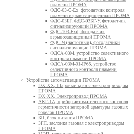
пламени ПРОМА
ФДС-03-С-Ex, фотодатчик контроля
пламени взрывозащищенный ПРОМА
ФДС-03БГ, ФДС-03БГ-У, фотодатчик
сигнализирующий ПРОМА
ФДС-103-Ехd, фотодатчик
взрывозащищенный ПРОМА
ФДС-Ч (частотный), фотодатчики
сигнализирующие ПРОМА
ФДСА-03М, устройство селективного
контроля пламени ПРОМА
ФДСА-03М-01-IP65, устройство
селективного контроля пламени
ПРОМА
Устройства автоматизации ПРОМА
DX-XX, Шаровый кран c электроприводом
ПРОМА
DX-XX, Электропривод ПРОМА
АКГ-1А, прибор автоматического контроля
герметичности запорной арматуры газовых
горелок ПРОМА
БП, блок питания ПРОМА
ЗГП, заслонка газовая с электроприводом
ПРОМА
МЭП, механизм электрический