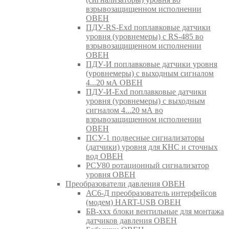
взрывозащищенном исполнении
ОВЕН
ПДУ-RS-Exd поплавковые датчики
уровня (уровнемеры) с RS-485 во
взрывозащищенном исполнении
ОВЕН
ПДУ-И поплавковые датчики уровня
(уровнемеры) с выходным сигналом
4...20 мА ОВЕН
ПДУ-И-Exd поплавковые датчики
уровня (уровнемеры) с выходным
сигналом 4...20 мА во
взрывозащищенном исполнении
ОВЕН
ПСУ-1 подвесные сигнализаторы
(датчики) уровня для КНС и сточных
вод ОВЕН
РСУ80 ротационный сигнализатор
уровня ОВЕН
Преобразователи давления ОВЕН
АС6-Д преобразователь интерфейсов
(модем) HART-USB ОВЕН
БВ-ххх блоки вентильные для монтажа
датчиков давления ОВЕН