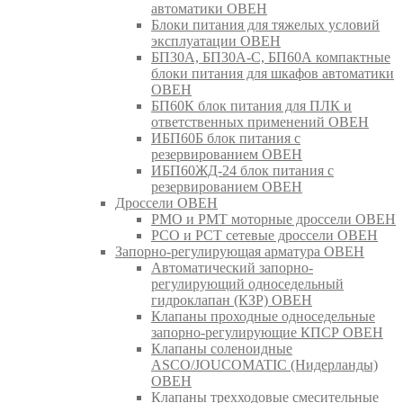
автоматики ОВЕН
Блоки питания для тяжелых условий
эксплуатации ОВЕН
БП30А, БП30А-С, БП60А компактные
блоки питания для шкафов автоматики
ОВЕН
БП60К блок питания для ПЛК и
ответственных применений ОВЕН
ИБП60Б блок питания с
резервированием ОВЕН
ИБП60ЖД-24 блок питания с
резервированием ОВЕН
Дроссели ОВЕН
РМО и РМТ моторные дроссели ОВЕН
РСО и РСТ сетевые дроссели ОВЕН
Запорно-регулирующая арматура ОВЕН
Автоматический запорно-
регулирующий односедельный
гидроклапан (КЗР) ОВЕН
Клапаны проходные односедельные
запорно-регулирующие КПСР ОВЕН
Клапаны соленоидные
ASCO/JOUCOMATIC (Нидерланды)
ОВЕН
Клапаны трехходовые смесительные