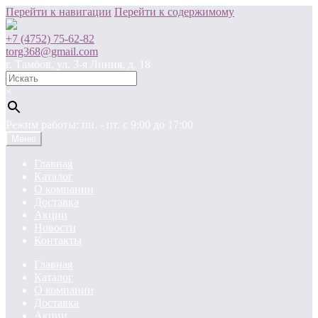
Перейти к навигации
Перейти к содержимому
+7 (4752) 75-62-82
torg368@gmail.com
г. Тамбов, ул. 3-я Линия, д. 18
×
Режим работы: пн. - пт. c 9:00 до 17:00
Меню
Главная
Каталог
О компании
Доставка
Акции
Новости
Контакты
Главная
Каталог
О компании
Доставка
Акции