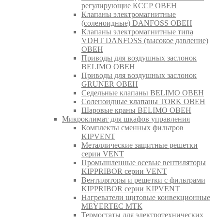
регулирующие КССР ОВЕН
Клапаны электромагнитные
(соленоидные) DANFOSS ОВЕН
Клапаны электромагнитные типа
VDHT DANFOSS (высокое давление)
ОВЕН
Приводы для воздушных заслонок
BELIMO ОВЕН
Приводы для воздушных заслонок
GRUNER ОВЕН
Седельные клапаны BELIMO ОВЕН
Соленоидные клапаны TORK ОВЕН
Шаровые краны BELIMO ОВЕН
Микроклимат для шкафов управления
Комплекты сменных фильтров
KIPVENT
Металлические защитные решетки
серии VENT
Промышленные осевые вентиляторы
KIPPRIBOR серии VENT
Вентиляторы и решетки с фильтрами
KIPPRIBOR серии KIPVENT
Нагреватели щитовые конвекционные
MEYERTEC МТК
Термостаты для электротехнических