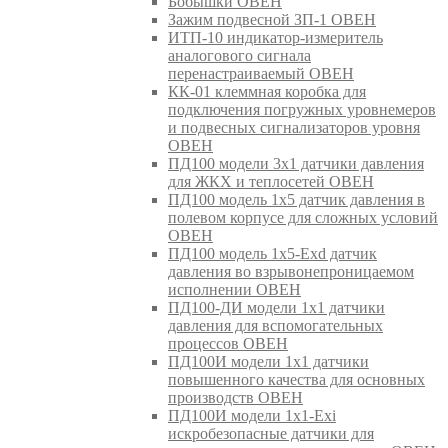
Бобышки ОВЕН
Зажим подвесной ЗП-1 ОВЕН
ИТП-10 индикатор-измеритель
аналогового сигнала
перенастраиваемый ОВЕН
КК-01 клеммная коробка для
подключения погружных уровнемеров
и подвесных сигнализаторов уровня
ОВЕН
ПД100 модели 3х1 датчики давления
для ЖКХ и теплосетей ОВЕН
ПД100 модель 1х5 датчик давления в
полевом корпусе для сложных условий
ОВЕН
ПД100 модель 1х5-Exd датчик
давления во взрывонепроницаемом
исполнении ОВЕН
ПД100-ДИ модели 1х1 датчики
давления для вспомогательных
процессов ОВЕН
ПД100И модели 1х1 датчики
повышенного качества для основных
производств ОВЕН
ПД100И модели 1х1-Exi
искробезопасные датчики для