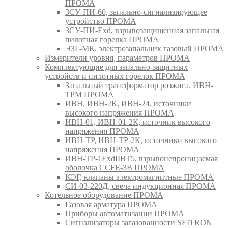
ПРОМА
ЗСУ-ПИ-60, запально-сигнализирующее
устройство ПРОМА
ЗСУ-ПИ-Exd, взрывозащищенная запальная
пилотная горелка ПРОМА
ЭЗГ-МК, электрозапальник газовый ПРОМА
Измерители уровня, параметров ПРОМА
Комплектующие для запально-защитных
устройств и пилотных горелок ПРОМА
Запальный трансформатор розжига, ИВН-
ТРМ ПРОМА
ИВН, ИВН-2К, ИВН-24, источники
высокого напряжения ПРОМА
ИВН-01, ИВН-01-2К, источник высокого
напряжения ПРОМА
ИВН-ТР, ИВН-ТР-2К, источники высокого
напряжения ПРОМА
ИВН-ТР-1ExdIIBT5, взрывонепроницаемая
оболочка CCFE-3B ПРОМА
КЭГ, клапаны электромагнитные ПРОМА
СИ-03-220Д, свеча индукционная ПРОМА
Котельное оборудование ПРОМА
Газовая арматура ПРОМА
Приборы автоматизации ПРОМА
Сигнализаторы загазованности SEITRON