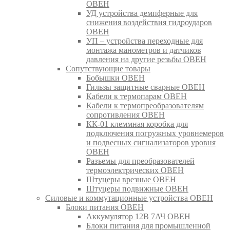
ОВЕН
УД устройства демпферные для
снижения воздействия гидроударов
ОВЕН
УП – устройства переходные для
монтажа манометров и датчиков
давления на другие резьбы ОВЕН
Сопутствующие товары
Бобышки ОВЕН
Гильзы защитные сварные ОВЕН
Кабели к термопарам ОВЕН
Кабели к термопреобразователям
сопротивления ОВЕН
КК-01 клеммная коробка для
подключения погружных уровнемеров
и подвесных сигнализаторов уровня
ОВЕН
Разъемы для преобразователей
термоэлектрических ОВЕН
Штуцеры врезные ОВЕН
Штуцеры подвижные ОВЕН
Силовые и коммутационные устройства ОВЕН
Блоки питания ОВЕН
Аккумулятор 12В 7АЧ ОВЕН
Блоки питания для промышленной