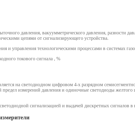
ыточного давления, вакуумметрического давления, разности дав
ическими цепями от сигнализирующего устройства.
ния и управления технологическими процессами в системах газо
дного токового сигнала , %
вляется на светодиодном цифровом 4-х разрядном семисегментн
ый предел измерений давления и одиночные светодиоды желтого
светодиодной сигнализацией и выдачей дискретных сигналов в 
измерители