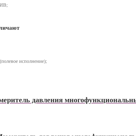
ИВ;
зличают
(полевое исполнение);
еритель давления многофункциональ