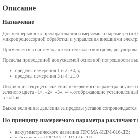
Описание
Назначение
Для непрерывного преобразования измеряемого параметра (изб
микропроцессорной обработки и управления внешними электр
Применяется в системах автоматического контроля, регулирова
Пределы приведенной допускаемой основной погрешности выхо
пределы измерения 1 и 2: ±0,5;
пределы измерения 3 и 4: ±1,0
Индикация текущего значения измеряемого параметра осущест
зеленого цвета «1», «2», «3», «4»,отображающие установленн
в «кПа».
Выход величины давления за пределы уставок сопровождается 
По принципу измеряемого параметра различают 
вакуумметрического давления ПРОМА-ИДМ-016-ДВ;
избыточного ПРОМА-ИДМ-016-ДИ;