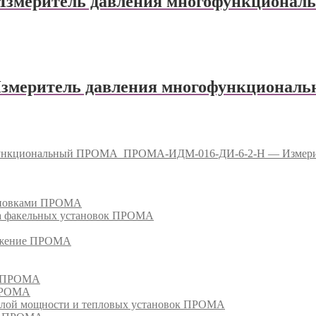
змеритель давления многофункциона
меритель давления многофункциона
функциональный ПРОМА
ПРОМА-ИДМ-016-ДИ-6-2-Н — Измери
тановками ПРОМА
га факельных установок ПРОМА
режение ПРОМА
м ПРОМА
 ПРОМА
лой мощности и тепловых установок ПРОМА