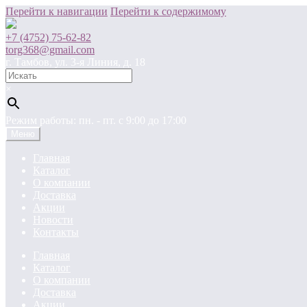
Перейти к навигации
Перейти к содержимому
+7 (4752) 75-62-82
torg368@gmail.com
г. Тамбов, ул. 3-я Линия, д. 18
×
Режим работы: пн. - пт. c 9:00 до 17:00
Меню
Главная
Каталог
О компании
Доставка
Акции
Новости
Контакты
Главная
Каталог
О компании
Доставка
Акции