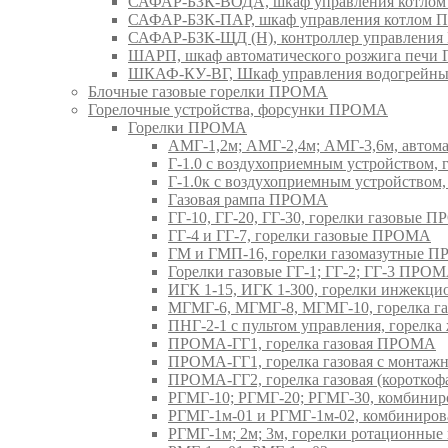
САФАР-БЗК-ВОДА, шкаф управления котл
САФАР-БЗК-ПАР, шкаф управления котлом
САФАР-БЗК-ЩД (Н), контроллер управлени
ШАРП, шкаф автоматического розжига печ
ШКАФ-КУ-ВГ, Шкаф управления водогрейны
Блочные газовые горелки ПРОМА
Горелочные устройства, форсунки ПРОМА
Горелки ПРОМА
АМГ-1,2м; АМГ-2,4м; АМГ-3,6м, авто
Г-1.0 с воздухоприемным устройством,
Г-1.0к с воздухоприемным устройством
Газовая рампа ПРОМА
ГГ-10, ГГ-20, ГГ-30, горелки газовые 
ГГ-4 и ГГ-7, горелки газовые ПРОМА
ГМ и ГМП-16, горелки газомазутные 
Горелки газовые ГГ-1; ГГ-2; ГГ-3 ПРО
ИГК 1-15, ИГК 1-300, горелки инжекц
МГМГ-6, МГМГ-8, МГМГ-10, горелка г
ПНГ-2-1 с пультом управления, горел
ПРОМА-ГГ1, горелка газовая ПРОМА
ПРОМА-ГГ1, горелка газовая с монтаж
ПРОМА-ГГ2, горелка газовая (коротко
РГМГ-10; РГМГ-20; РГМГ-30, комбини
РГМГ-1м-01 и РГМГ-1м-02, комбиниро
РГМГ-1м; 2м; 3м, горелки ротационны