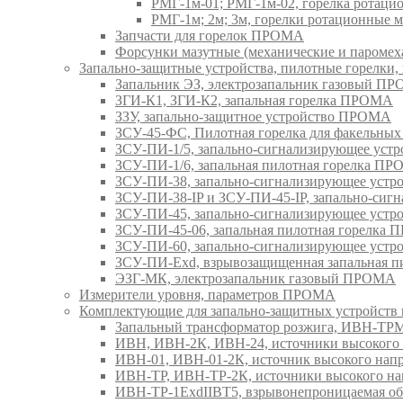
РМГ-1м-01; РМГ-1м-02, горелка ротац
РМГ-1м; 2м; 3м, горелки ротационные
Запчасти для горелок ПРОМА
Форсунки мазутные (механические и паром
Запально-защитные устройства, пилотные горел
Запальник ЭЗ, электрозапальник газовый П
ЗГИ-К1, ЗГИ-К2, запальная горелка ПРОМА
ЗЗУ, запально-защитное устройство ПРОМА
ЗСУ-45-ФС, Пилотная горелка для факельны
ЗСУ-ПИ-1/5, запально-сигнализирующее ус
ЗСУ-ПИ-1/6, запальная пилотная горелка П
ЗСУ-ПИ-38, запально-сигнализирующее уст
ЗСУ-ПИ-38-IP и ЗСУ-ПИ-45-IP, запально-си
ЗСУ-ПИ-45, запально-сигнализирующее уст
ЗСУ-ПИ-45-06, запальная пилотная горелка
ЗСУ-ПИ-60, запально-сигнализирующее уст
ЗСУ-ПИ-Exd, взрывозащищенная запальная 
ЭЗГ-МК, электрозапальник газовый ПРОМА
Измерители уровня, параметров ПРОМА
Комплектующие для запально-защитных устройст
Запальный трансформатор розжига, ИВН-Т
ИВН, ИВН-2К, ИВН-24, источники высоког
ИВН-01, ИВН-01-2К, источник высокого н
ИВН-ТР, ИВН-ТР-2К, источники высокого 
ИВН-ТР-1ExdIIBT5, взрывонепроницаемая 