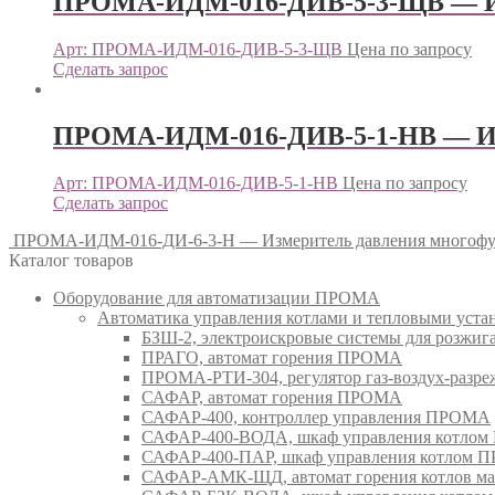
ПРОМА-ИДМ-016-ДИВ-5-3-ЩВ — И
Арт: ПРОМА-ИДМ-016-ДИВ-5-3-ЩВ
Цена по запросу
Сделать запрос
ПРОМА-ИДМ-016-ДИВ-5-1-НВ — Из
Арт: ПРОМА-ИДМ-016-ДИВ-5-1-НВ
Цена по запросу
Сделать запрос
ПРОМА-ИДМ-016-ДИ-6-3-Н — Измеритель давления много
Каталог товаров
Оборудование для автоматизации ПРОМА
Автоматика управления котлами и тепловыми ус
БЗШ-2, электроискровые системы для розжи
ПРАГО, автомат горения ПРОМА
ПРОМА-РТИ-304, регулятор газ-воздух-раз
САФАР, автомат горения ПРОМА
САФАР-400, контроллер управления ПРОМА
САФАР-400-ВОДА, шкаф управления котло
САФАР-400-ПАР, шкаф управления котлом
САФАР-АМК-ЩД, автомат горения котлов ма