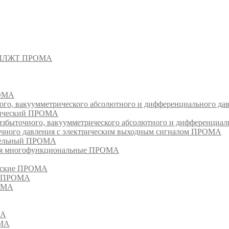
- СПЛЖТ ПРОМА
РОМА
ого, вакуумметрического абсолютного и дифференциального д
атический ПРОМА
быточного, вакуумметрического абсолютного и дифференциал
очного давления с электрическим выходным сигналом ПРОМА
едельный ПРОМА
ия многофункциональные ПРОМА
ческие ПРОМА
ия ПРОМА
РОМА
МА
ОМА