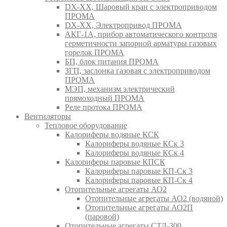
DX-XX, Шаровый кран c электроприводом
ПРОМА
DX-XX, Электропривод ПРОМА
АКГ-1А, прибор автоматического контроля
герметичности запорной арматуры газовых
горелок ПРОМА
БП, блок питания ПРОМА
ЗГП, заслонка газовая с электроприводом
ПРОМА
МЭП, механизм электрический
прямоходный ПРОМА
Реле протока ПРОМА
Вентиляторы
Тепловое оборудование
Калориферы водяные КСК
Калориферы водяные КСк 3
Калориферы водяные КСк 4
Калориферы паровые КПСК
Калориферы паровые КП-Ск 3
Калориферы паровые КП-Ск 4
Отопительные агрегаты АО2
Отопительные агрегаты АО2 (водяной)
Отопительные агрегаты АО2П
(паровой)
Отопительные агрегаты СТД-300