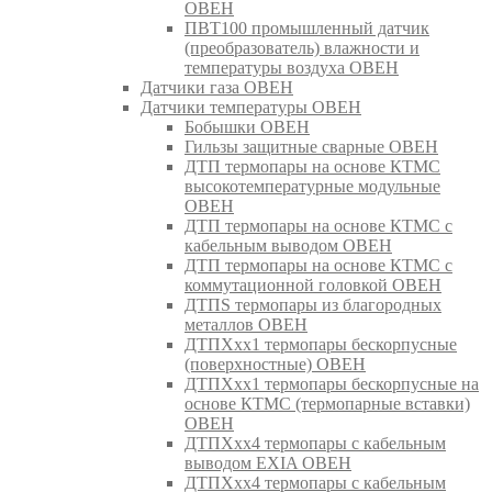
ОВЕН
ПВТ100 промышленный датчик
(преобразователь) влажности и
температуры воздуха ОВЕН
Датчики газа ОВЕН
Датчики температуры ОВЕН
Бобышки ОВЕН
Гильзы защитные сварные ОВЕН
ДТП термопары на основе КТМС
высокотемпературные модульные
ОВЕН
ДТП термопары на основе КТМС с
кабельным выводом ОВЕН
ДТП термопары на основе КТМС с
коммутационной головкой ОВЕН
ДТПS термопары из благородных
металлов ОВЕН
ДТПХхх1 термопары бескорпусные
(поверхностные) ОВЕН
ДТПХхх1 термопары бескорпусные на
основе КТМС (термопарные вставки)
ОВЕН
ДТПХхх4 термопары с кабельным
выводом EXIA ОВЕН
ДТПХхх4 термопары с кабельным