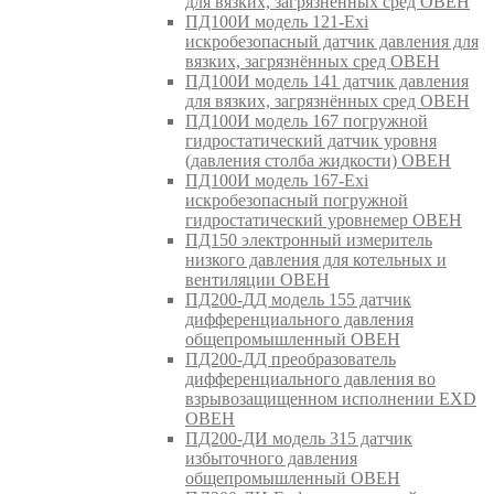
для вязких, загрязнённых сред ОВЕН
ПД100И модель 121-Exi
искробезопасный датчик давления для
вязких, загрязнённых сред ОВЕН
ПД100И модель 141 датчик давления
для вязких, загрязнённых сред ОВЕН
ПД100И модель 167 погружной
гидростатический датчик уровня
(давления столба жидкости) ОВЕН
ПД100И модель 167-Exi
искробезопасный погружной
гидростатический уровнемер ОВЕН
ПД150 электронный измеритель
низкого давления для котельных и
вентиляции ОВЕН
ПД200-ДД модель 155 датчик
дифференциального давления
общепромышленный ОВЕН
ПД200-ДД преобразователь
дифференциального давления во
взрывозащищенном исполнении EXD
ОВЕН
ПД200-ДИ модель 315 датчик
избыточного давления
общепромышленный ОВЕН