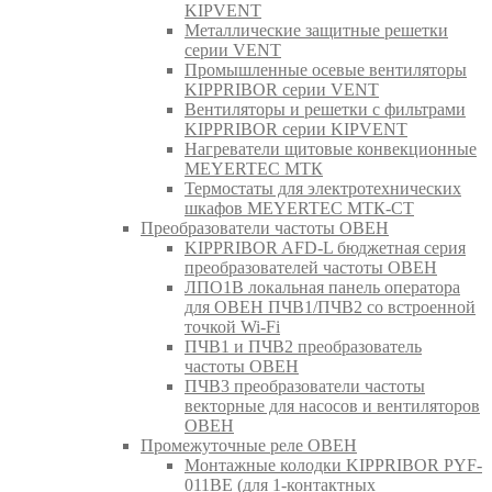
KIPVENT
Металлические защитные решетки
серии VENT
Промышленные осевые вентиляторы
KIPPRIBOR серии VENT
Вентиляторы и решетки с фильтрами
KIPPRIBOR серии KIPVENT
Нагреватели щитовые конвекционные
MEYERTEC МТК
Термостаты для электротехнических
шкафов MEYERTEC МТК-СТ
Преобразователи частоты ОВЕН
KIPPRIBOR AFD-L бюджетная серия
преобразователей частоты ОВЕН
ЛПО1В локальная панель оператора
для ОВЕН ПЧВ1/ПЧВ2 со встроенной
точкой Wi-Fi
ПЧВ1 и ПЧВ2 преобразователь
частоты ОВЕН
ПЧВ3 преобразователи частоты
векторные для насосов и вентиляторов
ОВЕН
Промежуточные реле ОВЕН
Монтажные колодки KIPPRIBOR PYF-
011BE (для 1-контактных