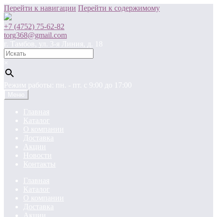
Перейти к навигации
Перейти к содержимому
+7 (4752) 75-62-82
torg368@gmail.com
г. Тамбов, ул. 3-я Линия, д. 18
×
Режим работы: пн. - пт. c 9:00 до 17:00
Меню
Главная
Каталог
О компании
Доставка
Акции
Новости
Контакты
Главная
Каталог
О компании
Доставка
Акции