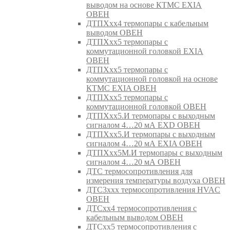
выводом на основе КТМС EXIA
ОВЕН
ДТПХхх4 термопары с кабельным
выводом ОВЕН
ДТПХхх5 термопары с
коммутационной головкой EXIA
ОВЕН
ДТПХхх5 термопары с
коммутационной головкой на основе
КТМС EXIA ОВЕН
ДТПХхх5 термопары с
коммутационной головкой ОВЕН
ДТПХхх5.И термопары с выходным
сигналом 4…20 мА EXD ОВЕН
ДТПХхх5.И термопары с выходным
сигналом 4…20 мА EXIA ОВЕН
ДТПХхх5М.И термопары с выходным
сигналом 4…20 мА ОВЕН
ДТС термосопротивления для
измерения температуры воздуха ОВЕН
ДТС3ххх термосопротивления HVAC
ОВЕН
ДТСхх4 термосопротивления с
кабельным выводом ОВЕН
ДТСхх5 термосопротивления с