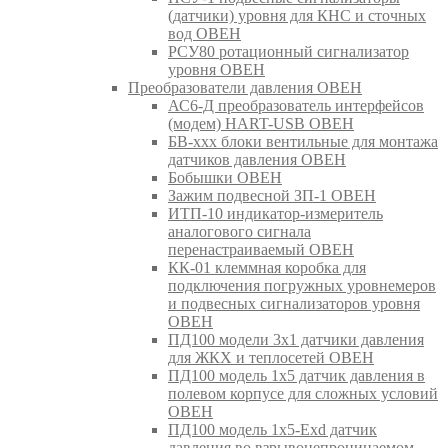
(датчики) уровня для КНС и сточных
вод ОВЕН
РСУ80 ротационный сигнализатор
уровня ОВЕН
Преобразователи давления ОВЕН
АС6-Д преобразователь интерфейсов
(модем) HART-USB ОВЕН
БВ-ххх блоки вентильные для монтажа
датчиков давления ОВЕН
Бобышки ОВЕН
Зажим подвесной ЗП-1 ОВЕН
ИТП-10 индикатор-измеритель
аналогового сигнала
перенастраиваемый ОВЕН
КК-01 клеммная коробка для
подключения погружных уровнемеров
и подвесных сигнализаторов уровня
ОВЕН
ПД100 модели 3х1 датчики давления
для ЖКХ и теплосетей ОВЕН
ПД100 модель 1х5 датчик давления в
полевом корпусе для сложных условий
ОВЕН
ПД100 модель 1х5-Exd датчик
давления во взрывонепроницаемом