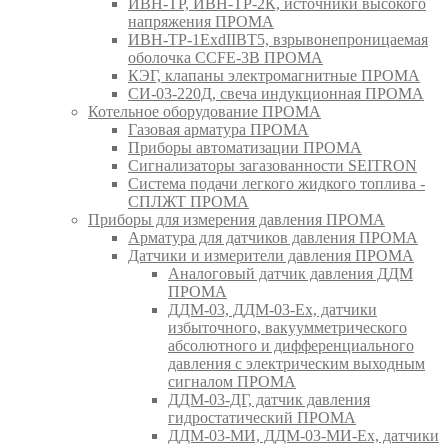
ИВН-ТР, ИВН-ТР-2К, источники высокого
напряжения ПРОМА
ИВН-ТР-1ExdIIBT5, взрывонепроницаемая
оболочка CCFE-3B ПРОМА
КЭГ, клапаны электромагнитные ПРОМА
СИ-03-220Д, свеча индукционная ПРОМА
Котельное оборудование ПРОМА
Газовая арматура ПРОМА
Приборы автоматизации ПРОМА
Сигнализаторы загазованности SEITRON
Система подачи легкого жидкого топлива -
СПЛЖТ ПРОМА
Приборы для измерения давления ПРОМА
Арматура для датчиков давления ПРОМА
Датчики и измерители давления ПРОМА
Аналоговый датчик давления ДДМ
ПРОМА
ДДМ-03, ДДМ-03-Ех, датчики
избыточного, вакуумметрического
абсолютного и дифференциального
давления с электрическим выходным
сигналом ПРОМА
ДДМ-03-ДГ, датчик давления
гидростатический ПРОМА
ДДМ-03-МИ, ДДМ-03-МИ-Ех, датчики