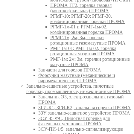
ПРОМА-ГГ2, горелка газовая
(короткофакельная) ПРОМА
РГМГ-10; РГМГ-20; РГМГ-30,
комбинированные горелки ПРОМА
РГМГ-1м-01 и РГМГ-1м-02,
комбинированная горелка ПРОМА
РГМГ-1м; 2м; 3м, горелки
ротационные газомазутные ПРОМА
РМГ-1м-01; РМГ-1м-02, горелка
ротационная мазутная ПРОМА
РМГ-1м; 2м; 3м, горелки ротационные
мазутные ПРОМА
Запчасти для горелок ПРОМА
Форсунки мазутные (механические и
паромеханические) ПРОМА
Запально-защитные устройства, пилотные
горелки, промышленные, инжекционные ПРОМА
Запальник ЭЗ, электрозапальник газовый
ПРОМА
ЗГИ-К1, ЗГИ-К2, запальная горелка ПРОМА
ЗЗУ, запально-защитное устройство ПРОМА
ЗСУ-45-ФС, Пилотная горелка для
факельных установок ПРОМА
ЗСУ-ПИ-1/5, запально-сигнализирующее