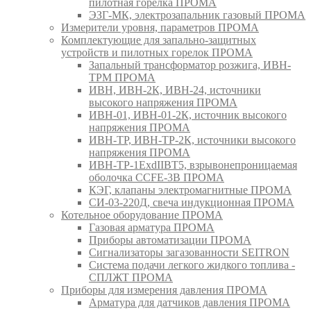
пилотная горелка ПРОМА
ЭЗГ-МК, электрозапальник газовый ПРОМА
Измерители уровня, параметров ПРОМА
Комплектующие для запально-защитных
устройств и пилотных горелок ПРОМА
Запальный трансформатор розжига, ИВН-
ТРМ ПРОМА
ИВН, ИВН-2К, ИВН-24, источники
высокого напряжения ПРОМА
ИВН-01, ИВН-01-2К, источник высокого
напряжения ПРОМА
ИВН-ТР, ИВН-ТР-2К, источники высокого
напряжения ПРОМА
ИВН-ТР-1ExdIIBT5, взрывонепроницаемая
оболочка CCFE-3B ПРОМА
КЭГ, клапаны электромагнитные ПРОМА
СИ-03-220Д, свеча индукционная ПРОМА
Котельное оборудование ПРОМА
Газовая арматура ПРОМА
Приборы автоматизации ПРОМА
Сигнализаторы загазованности SEITRON
Система подачи легкого жидкого топлива -
СПЛЖТ ПРОМА
Приборы для измерения давления ПРОМА
Арматура для датчиков давления ПРОМА