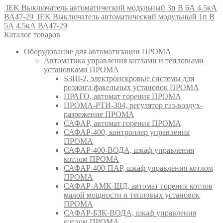
IEK Выключатель автоматический модульный 3п B 6А 4.5кА
ВА47-29
IEK Выключатель автоматический модульный 1п B
5А 4.5кА ВА47-29
Каталог товаров
Оборудование для автоматизации ПРОМА
Автоматика управления котлами и тепловыми
установками ПРОМА
БЗШ-2, электроискровые системы для
розжига факельных установок ПРОМА
ПРАГО, автомат горения ПРОМА
ПРОМА-РТИ-304, регулятор газ-воздух-
разрежение ПРОМА
САФАР, автомат горения ПРОМА
САФАР-400, контроллер управления
ПРОМА
САФАР-400-ВОДА, шкаф управления
котлом ПРОМА
САФАР-400-ПАР, шкаф управления котлом
ПРОМА
САФАР-АМК-ЩД, автомат горения котлов
малой мощности и тепловых установок
ПРОМА
САФАР-БЗК-ВОДА, шкаф управления
котлом ПРОМА