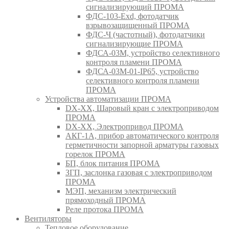
сигнализирующий ПРОМА
ФДС-103-Ехd, фотодатчик
взрывозащищенный ПРОМА
ФДС-Ч (частотный), фотодатчики
сигнализирующие ПРОМА
ФДСА-03М, устройство селективного
контроля пламени ПРОМА
ФДСА-03М-01-IP65, устройство
селективного контроля пламени
ПРОМА
Устройства автоматизации ПРОМА
DX-XX, Шаровый кран c электроприводом
ПРОМА
DX-XX, Электропривод ПРОМА
АКГ-1А, прибор автоматического контроля
герметичности запорной арматуры газовых
горелок ПРОМА
БП, блок питания ПРОМА
ЗГП, заслонка газовая с электроприводом
ПРОМА
МЭП, механизм электрический
прямоходный ПРОМА
Реле протока ПРОМА
Вентиляторы
Тепловое оборудование