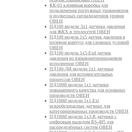
КК-01 клеммная коробка для
подключения погружных уровнемеров
и подвесных сигнализаторов уровня
ОВЕН
ПД100 модели 3х1 датчики давления
для ЖКХ и теплосетей ОВЕН
ПД100 модель 1х5 датчик давления в
полевом корпусе для сложных условий
ОВЕН
ПД100 модель 1х5-Exd датчик
давления во взрывонепроницаемом
исполнении ОВЕН
ПД100-ДИ модели 1х1 датчики
давления для вспомогательных
процессов ОВЕН
ПД100И модели 1х1 датчики
повышенного качества для основных
производств ОВЕН
ПД100И модели 1х1-Exi
искробезопасные датчики для
категорированных производств ОВЕН
ПД100И модели 1х3-R датчики с
цифровым выходом RS-485 для
распределённых систем ОВЕН