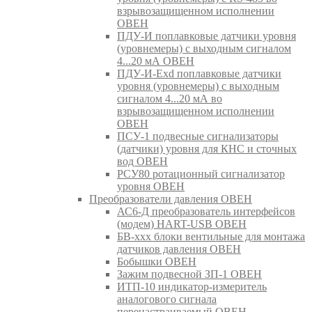
взрывозащищенном исполнении
ОВЕН
ПДУ-И поплавковые датчики уровня
(уровнемеры) с выходным сигналом
4...20 мА ОВЕН
ПДУ-И-Exd поплавковые датчики
уровня (уровнемеры) с выходным
сигналом 4...20 мА во
взрывозащищенном исполнении
ОВЕН
ПСУ-1 подвесные сигнализаторы
(датчики) уровня для КНС и сточных
вод ОВЕН
РСУ80 ротационный сигнализатор
уровня ОВЕН
Преобразователи давления ОВЕН
АС6-Д преобразователь интерфейсов
(модем) HART-USB ОВЕН
БВ-ххх блоки вентильные для монтажа
датчиков давления ОВЕН
Бобышки ОВЕН
Зажим подвесной ЗП-1 ОВЕН
ИТП-10 индикатор-измеритель
аналогового сигнала
перенастраиваемый ОВЕН