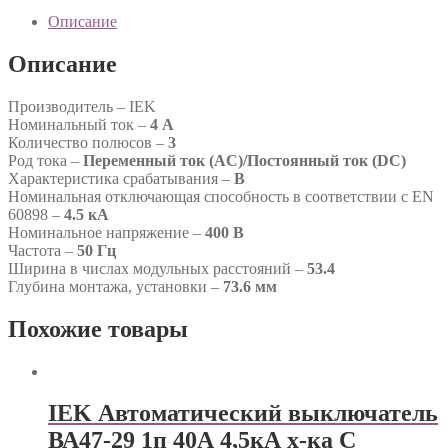
Описание
Описание
Производитель – IEK
Номинальный ток –
4 А
Количество полюсов –
3
Род тока –
Переменный ток (AC)/Постоянный ток (DC)
Характеристика срабатывания –
B
Номинальная отключающая способность в соответствии с EN
60898 –
4.5 кА
Номинальное напряжение –
400 В
Частота –
50 Гц
Ширина в числах модульных расстояний –
53.4
Глубина монтажа, установки –
73.6 мм
Похожие товары
IEK Автоматический выключатель
ВА47-29 1п 40А 4,5кА х-ка С