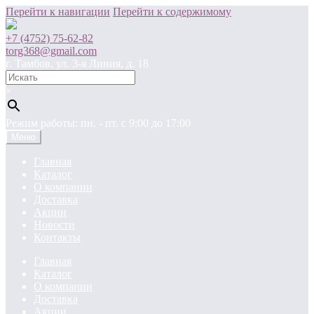
Перейти к навигации
Перейти к содержимому
+7 (4752) 75-62-82
torg368@gmail.com
г. Тамбов, ул. 3-я Линия, д. 18
×
Режим работы: пн. - пт. c 9:00 до 17:00
Меню
Главная
Каталог
О компании
Доставка
Акции
Новости
Контакты
Главная
Каталог
О компании
Доставка
Акции