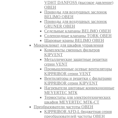
VDHT DANFOSS (высокое давление)
ОВЕН
Приводы для воздушных заслонок
BELIMO ОВЕН
Приводы для воздушных заслонок
GRUNER ОВЕН
Седельные клапаны BELIMO ОВЕН
Соленоидные клапаны TORK ОВЕН
Шаровые краны BELIMO ОВЕН
Микроклимат для шкафов управления
Комплекты сменных фильтров
KIPVENT
Металлические защитные решетки
серии VENT
Промышленные осевые вентиляторы
KIPPRIBOR серии VENT
Вентиляторы и решетки с фильтрами
KIPPRIBOR серии KIPVENT
Нагреватели щитовые конвекционные
MEYERTEC МТК
Термостаты для электротехнических
шкафов MEYERTEC МТК-СТ
Преобразователи частоты ОВЕН
KIPPRIBOR AFD-L бюджетная серия
преобразователей частоты ОВЕН