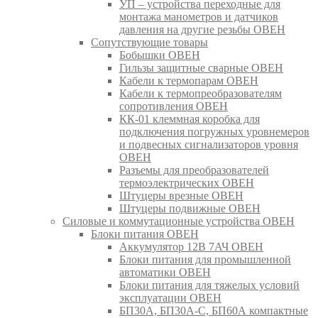
УП – устройства переходные для
монтажа манометров и датчиков
давления на другие резьбы ОВЕН
Сопутствующие товары
Бобышки ОВЕН
Гильзы защитные сварные ОВЕН
Кабели к термопарам ОВЕН
Кабели к термопреобразователям
сопротивления ОВЕН
КК-01 клеммная коробка для
подключения погружных уровнемеров
и подвесных сигнализаторов уровня
ОВЕН
Разъемы для преобразователей
термоэлектрических ОВЕН
Штуцеры врезные ОВЕН
Штуцеры подвижные ОВЕН
Силовые и коммутационные устройства ОВЕН
Блоки питания ОВЕН
Аккумулятор 12В 7АЧ ОВЕН
Блоки питания для промышленной
автоматики ОВЕН
Блоки питания для тяжелых условий
эксплуатации ОВЕН
БП30А, БП30А-С, БП60А компактные