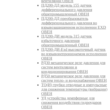
вентиляции ОВЕН
ПД200-ДД модель 155 датчик
дифференциального давления
общепромышленный ОВЕН
ПД200-ДД преобразователь
дифференциального давления во
взрывозащищенном исполнении EXD
ОВЕН
ПД200-ДИ модель 315 датчик
избыточного давления
общепромышленный ОВЕН
ПД200-ДИ-Exd высокоточный датчик
во взрывонепроницаемом исполнении
ОВЕН
РД30 механическое реле давления для
систем вентиляции и
кондиционирования ОВЕН
РД50 механическое реле давления для
систем тепло- и водоснабжения ОВЕН
ТО(И) трубки отводные и импульсные
для снижения температуры (вибрации)
ОВЕН
УД устройства демпферные для
снижения воздействия гидроударов
ОВЕН