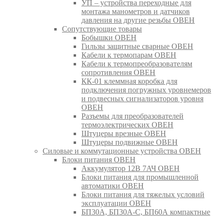
УП – устройства переходные для
монтажа манометров и датчиков
давления на другие резьбы ОВЕН
Сопутствующие товары
Бобышки ОВЕН
Гильзы защитные сварные ОВЕН
Кабели к термопарам ОВЕН
Кабели к термопреобразователям
сопротивления ОВЕН
КК-01 клеммная коробка для
подключения погружных уровнемеров
и подвесных сигнализаторов уровня
ОВЕН
Разъемы для преобразователей
термоэлектрических ОВЕН
Штуцеры врезные ОВЕН
Штуцеры подвижные ОВЕН
Силовые и коммутационные устройства ОВЕН
Блоки питания ОВЕН
Аккумулятор 12В 7АЧ ОВЕН
Блоки питания для промышленной
автоматики ОВЕН
Блоки питания для тяжелых условий
эксплуатации ОВЕН
БП30А, БП30А-С, БП60А компактные