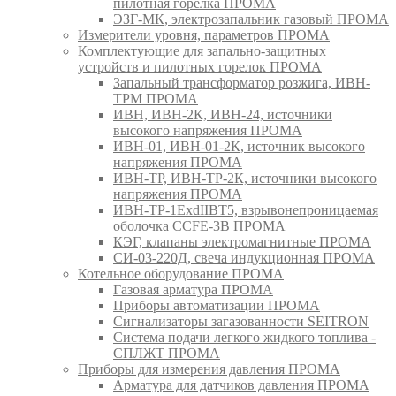
пилотная горелка ПРОМА
ЭЗГ-МК, электрозапальник газовый ПРОМА
Измерители уровня, параметров ПРОМА
Комплектующие для запально-защитных
устройств и пилотных горелок ПРОМА
Запальный трансформатор розжига, ИВН-
ТРМ ПРОМА
ИВН, ИВН-2К, ИВН-24, источники
высокого напряжения ПРОМА
ИВН-01, ИВН-01-2К, источник высокого
напряжения ПРОМА
ИВН-ТР, ИВН-ТР-2К, источники высокого
напряжения ПРОМА
ИВН-ТР-1ExdIIBT5, взрывонепроницаемая
оболочка CCFE-3B ПРОМА
КЭГ, клапаны электромагнитные ПРОМА
СИ-03-220Д, свеча индукционная ПРОМА
Котельное оборудование ПРОМА
Газовая арматура ПРОМА
Приборы автоматизации ПРОМА
Сигнализаторы загазованности SEITRON
Система подачи легкого жидкого топлива -
СПЛЖТ ПРОМА
Приборы для измерения давления ПРОМА
Арматура для датчиков давления ПРОМА