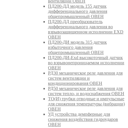
вентиляции ОВЕН
ПД200-ДД модель 155 датчик
дифференциального давления
общепромышленный ОВЕН
ПД200-ДД преобразователь
дифференциального давления во
взрывозащищенном исполнении EXD
ОВЕН
ПД200-ДИ модель 315 датчик
избыточного давления
общепромышленный ОВЕН
ПД200-ДИ-Exd высокоточный датчик
во взрывонепроницаемом исполнении
ОВЕН
РД30 механическое реле давления для
систем вентиляции и
кондиционирования ОВЕН
РД50 механическое реле давления для
систем тепло- и водоснабжения ОВЕН
ТО(И) трубки отводные и импульсные
для снижения температуры (вибрации)
ОВЕН
УД устройства демпферные для
снижения воздействия гидроударов
ОВЕН