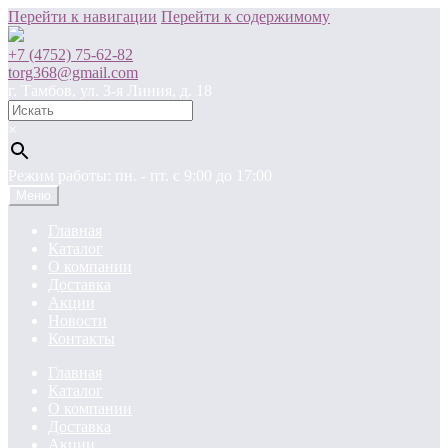
Перейти к навигации
Перейти к содержимому
+7 (4752) 75-62-82
torg368@gmail.com
г. Тамбов, ул. 3-я Линия, д. 18
×
Режим работы: пн. - пт. c 9:00 до 17:00
Меню
Главная
Каталог
О компании
Доставка
Акции
Новости
Контакты
Главная
Каталог
О компании
Доставка
Акции