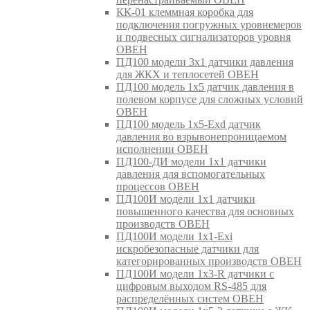
КК-01 клеммная коробка для
подключения погружных уровнемеров
и подвесных сигнализаторов уровня
ОВЕН
ПД100 модели 3х1 датчики давления
для ЖКХ и теплосетей ОВЕН
ПД100 модель 1х5 датчик давления в
полевом корпусе для сложных условий
ОВЕН
ПД100 модель 1х5-Exd датчик
давления во взрывонепроницаемом
исполнении ОВЕН
ПД100-ДИ модели 1х1 датчики
давления для вспомогательных
процессов ОВЕН
ПД100И модели 1х1 датчики
повышенного качества для основных
производств ОВЕН
ПД100И модели 1х1-Exi
искробезопасные датчики для
категорированных производств ОВЕН
ПД100И модели 1х3-R датчики с
цифровым выходом RS-485 для
распределённых систем ОВЕН