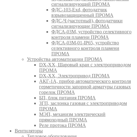
сигнализирующий ПРОМА
ФДС-103-Ехd, фотодатчик
взрывозащищенный ПРОМА
ФДС-Ч (частотный), фотодатчики
сигнализирующие ПРОМА
ФДСА-03М, устройство селективного
контроля пламени ПРОМА
ФДСА-03М-01-IP65, устройство
селективного контроля пламени
ПРОМА
Устройства автоматизации ПРОМА
DX-XX, Шаровый кран c электроприводом
ПРОМА
DX-XX, Электропривод ПРОМА
АКГ-1А, прибор автоматического контроля
герметичности запорной арматуры газовых
горелок ПРОМА
БП, блок питания ПРОМА
ЗГП, заслонка газовая с электроприводом
ПРОМА
МЭП, механизм электрический
прямоходный ПРОМА
Реле протока ПРОМА
Вентиляторы
Тепловое оборудование