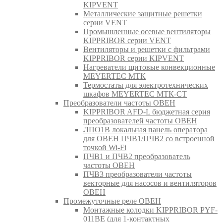
KIPVENT
Металлические защитные решетки
серии VENT
Промышленные осевые вентиляторы
KIPPRIBOR серии VENT
Вентиляторы и решетки с фильтрами
KIPPRIBOR серии KIPVENT
Нагреватели щитовые конвекционные
MEYERTEC МТК
Термостаты для электротехнических
шкафов MEYERTEC МТК-СТ
Преобразователи частоты ОВЕН
KIPPRIBOR AFD-L бюджетная серия
преобразователей частоты ОВЕН
ЛПО1В локальная панель оператора
для ОВЕН ПЧВ1/ПЧВ2 со встроенной
точкой Wi-Fi
ПЧВ1 и ПЧВ2 преобразователь
частоты ОВЕН
ПЧВ3 преобразователи частоты
векторные для насосов и вентиляторов
ОВЕН
Промежуточные реле ОВЕН
Монтажные колодки KIPPRIBOR PYF-
011BE (для 1-контактных