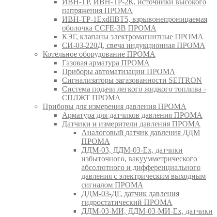
ИВН-ТР, ИВН-ТР-2К, источники высокого
напряжения ПРОМА
ИВН-ТР-1ExdIIBT5, взрывонепроницаемая
оболочка CCFE-3B ПРОМА
КЭГ, клапаны электромагнитные ПРОМА
СИ-03-220Д, свеча индукционная ПРОМА
Котельное оборудование ПРОМА
Газовая арматура ПРОМА
Приборы автоматизации ПРОМА
Сигнализаторы загазованности SEITRON
Система подачи легкого жидкого топлива -
СПЛЖТ ПРОМА
Приборы для измерения давления ПРОМА
Арматура для датчиков давления ПРОМА
Датчики и измерители давления ПРОМА
Аналоговый датчик давления ДДМ
ПРОМА
ДДМ-03, ДДМ-03-Ех, датчики
избыточного, вакуумметрического
абсолютного и дифференциального
давления с электрическим выходным
сигналом ПРОМА
ДДМ-03-ДГ, датчик давления
гидростатический ПРОМА
ДДМ-03-МИ, ДДМ-03-МИ-Ех, датчики