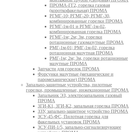
ПРОМА-ГГ2, горелка газовая
(короткофакельная) ПРОМА
РГМГ-10; РГМГ-20; РГМГ-30,
комбинированные горелки ПРОМА
РГМГ-1м-01 и РГМГ-1м-02,
комбинированная горелка ПРОМА
РГМГ-1м; 2м; 3м, горелки
ротационные газомазутные ПРОМА
РМГ-1м-01; РМГ-1м-02, горелка
ротационная мазутная ПРОМА
РМГ-1м; 2м; 3м, горелки ротационные
мазутные ПРОМА
Запчасти для горелок ПРОМА
Форсунки мазутные (механические и
паромеханические) ПРОМА
Запально-защитные устройства, пилотные
горелки, промышленные, инжекционные ПРОМА
Запальник ЭЗ, электрозапальник газовый
ПРОМА
ЗГИ-К1, ЗГИ-К2, запальная горелка ПРОМА
ЗЗУ, запально-защитное устройство ПРОМА
ЗСУ-45-ФС, Пилотная горелка для
факельных установок ПРОМА
ЗСУ-ПИ-1/5, запально-сигнализирующее