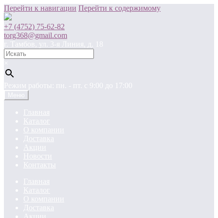
Перейти к навигации
Перейти к содержимому
+7 (4752) 75-62-82
torg368@gmail.com
г. Тамбов, ул. 3-я Линия, д. 18
×
Режим работы: пн. - пт. c 9:00 до 17:00
Меню
Главная
Каталог
О компании
Доставка
Акции
Новости
Контакты
Главная
Каталог
О компании
Доставка
Акции