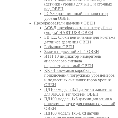
(датчики) уровня для КНС и сточных
вод ОВЕН
РСУ80 ротационный сигнализатор
уровня ОВЕН
Преобразователи давления ОВЕН
АС6-Д преобразователь интерфейсов
(модем) HART-USB ОВЕН
БВ-ххх блоки вентильные для монтажа
датчиков давления ОВЕН
Бобышки ОВЕН
Зажим подвесной ЗП-1 ОВЕН
ИТП-10 индикатор-измеритель
аналогового сигнала
перенастраиваемый ОВЕН
КК-01 клеммная коробка для
подключения погружных уровнемеров
и подвесных сигнализаторов уровня
ОВЕН
ПД100 модели 3х1 датчики давления
для ЖКХ и теплосетей ОВЕН
ПД100 модель 1х5 датчик давления в
полевом корпусе для сложных условий
ОВЕН
ПД100 модель 1х5-Exd датчик
давления во взрывонепроницаемом