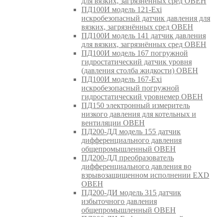
для вязких, загрязнённых сред ОВЕН
ПД100И модель 121-Exi
искробезопасный датчик давления для
вязких, загрязнённых сред ОВЕН
ПД100И модель 141 датчик давления
для вязких, загрязнённых сред ОВЕН
ПД100И модель 167 погружной
гидростатический датчик уровня
(давления столба жидкости) ОВЕН
ПД100И модель 167-Exi
искробезопасный погружной
гидростатический уровнемер ОВЕН
ПД150 электронный измеритель
низкого давления для котельных и
вентиляции ОВЕН
ПД200-ДД модель 155 датчик
дифференциального давления
общепромышленный ОВЕН
ПД200-ДД преобразователь
дифференциального давления во
взрывозащищенном исполнении EXD
ОВЕН
ПД200-ДИ модель 315 датчик
избыточного давления
общепромышленный ОВЕН