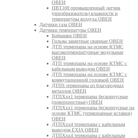
ОВЕН
ПВТ100 промышленный датчик
(преобразователь) влажности и
температуры воздуха ОВЕН
Датчики газа ОВЕН
Датчики температуры ОВЕН
Бобышки ОВЕН
Гильзы защитные сварные ОВЕН
ДТП термопары на основе КТМС
высокотемпературные модульные
ОВЕН
ДТП термопары на основе КТМС с
кабельным выводом ОВЕН
ДТП термопары на основе КТМС с
коммутационной головкой ОВЕН
ДТПS термопары из благородных
металлов ОВЕН
ДТПХхх1 термопары бескорпусные
(поверхностные) ОВЕН
ДТПХхх1 термопары бескорпусные на
основе КТМС (термопарные вставки)
ОВЕН
ДТПХхх4 термопары с кабельным
выводом EXIA ОВЕН
ДТПХхх4 термопары с кабельным