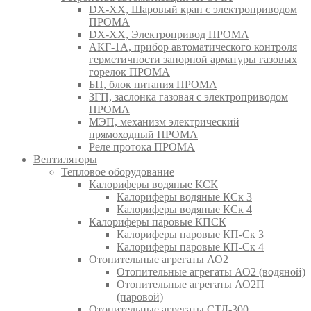
DX-XX, Шаровый кран c электроприводом
ПРОМА
DX-XX, Электропривод ПРОМА
АКГ-1А, прибор автоматического контроля
герметичности запорной арматуры газовых
горелок ПРОМА
БП, блок питания ПРОМА
ЗГП, заслонка газовая с электроприводом
ПРОМА
МЭП, механизм электрический
прямоходный ПРОМА
Реле протока ПРОМА
Вентиляторы
Тепловое оборудование
Калориферы водяные КСК
Калориферы водяные КСк 3
Калориферы водяные КСк 4
Калориферы паровые КПСК
Калориферы паровые КП-Ск 3
Калориферы паровые КП-Ск 4
Отопительные агрегаты АО2
Отопительные агрегаты АО2 (водяной)
Отопительные агрегаты АО2П
(паровой)
Отопительные агрегаты СТД-300