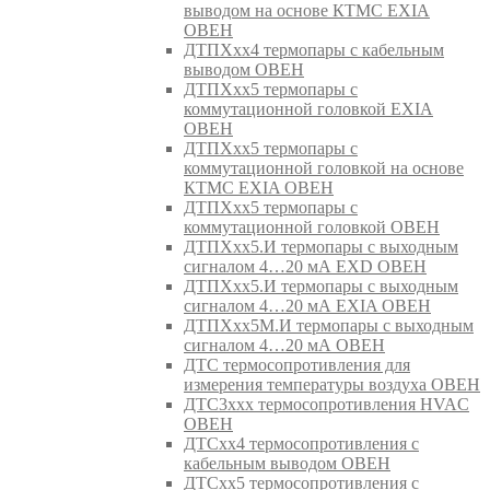
выводом на основе КТМС EXIA
ОВЕН
ДТПХхх4 термопары с кабельным
выводом ОВЕН
ДТПХхх5 термопары с
коммутационной головкой EXIA
ОВЕН
ДТПХхх5 термопары с
коммутационной головкой на основе
КТМС EXIA ОВЕН
ДТПХхх5 термопары с
коммутационной головкой ОВЕН
ДТПХхх5.И термопары с выходным
сигналом 4…20 мА EXD ОВЕН
ДТПХхх5.И термопары с выходным
сигналом 4…20 мА EXIA ОВЕН
ДТПХхх5М.И термопары с выходным
сигналом 4…20 мА ОВЕН
ДТС термосопротивления для
измерения температуры воздуха ОВЕН
ДТС3ххх термосопротивления HVAC
ОВЕН
ДТСхх4 термосопротивления с
кабельным выводом ОВЕН
ДТСхх5 термосопротивления с