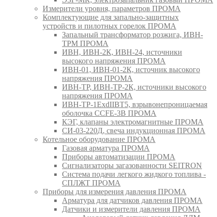
Измерители уровня, параметров ПРОМА
Комплектующие для запально-защитных
устройств и пилотных горелок ПРОМА
Запальный трансформатор розжига, ИВН-
ТРМ ПРОМА
ИВН, ИВН-2К, ИВН-24, источники
высокого напряжения ПРОМА
ИВН-01, ИВН-01-2К, источник высокого
напряжения ПРОМА
ИВН-ТР, ИВН-ТР-2К, источники высокого
напряжения ПРОМА
ИВН-ТР-1ExdIIBT5, взрывонепроницаемая
оболочка CCFE-3B ПРОМА
КЭГ, клапаны электромагнитные ПРОМА
СИ-03-220Д, свеча индукционная ПРОМА
Котельное оборудование ПРОМА
Газовая арматура ПРОМА
Приборы автоматизации ПРОМА
Сигнализаторы загазованности SEITRON
Система подачи легкого жидкого топлива -
СПЛЖТ ПРОМА
Приборы для измерения давления ПРОМА
Арматура для датчиков давления ПРОМА
Датчики и измерители давления ПРОМА