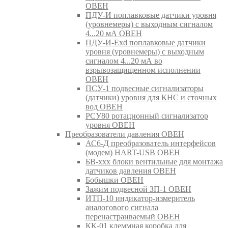
ОВЕН
ПДУ-И поплавковые датчики уровня
(уровнемеры) с выходным сигналом
4...20 мА ОВЕН
ПДУ-И-Exd поплавковые датчики
уровня (уровнемеры) с выходным
сигналом 4...20 мА во
взрывозащищенном исполнении
ОВЕН
ПСУ-1 подвесные сигнализаторы
(датчики) уровня для КНС и сточных
вод ОВЕН
РСУ80 ротационный сигнализатор
уровня ОВЕН
Преобразователи давления ОВЕН
АС6-Д преобразователь интерфейсов
(модем) HART-USB ОВЕН
БВ-ххх блоки вентильные для монтажа
датчиков давления ОВЕН
Бобышки ОВЕН
Зажим подвесной ЗП-1 ОВЕН
ИТП-10 индикатор-измеритель
аналогового сигнала
перенастраиваемый ОВЕН
КК-01 клеммная коробка для