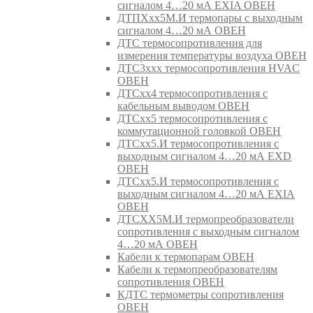
сигналом 4…20 мА EXIA ОВЕН
ДТПХхх5М.И термопары с выходным
сигналом 4…20 мА ОВЕН
ДТС термосопротивления для
измерения температуры воздуха ОВЕН
ДТС3ххх термосопротивления HVAC
ОВЕН
ДТСхх4 термосопротивления с
кабельным выводом ОВЕН
ДТСхх5 термосопротивления с
коммутационной головкой ОВЕН
ДТСхх5.И термосопротивления с
выходным сигналом 4…20 мА EXD
ОВЕН
ДТСхх5.И термосопротивления с
выходным сигналом 4…20 мА EXIA
ОВЕН
ДТСХХ5М.И термопреобразователи
сопротивления с выходным сигналом
4…20 мА ОВЕН
Кабели к термопарам ОВЕН
Кабели к термопреобразователям
сопротивления ОВЕН
КДТС термометры сопротивления
ОВЕН