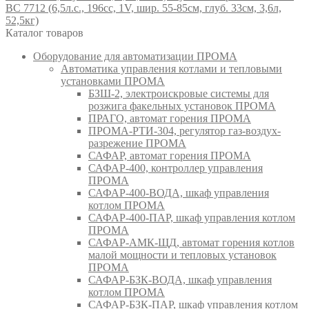
BC 7712 (6,5л.с., 196cc, 1V, шир. 55-85см, глуб. 33см, 3,6л,
52,5кг)
Каталог товаров
Оборудование для автоматизации ПРОМА
Автоматика управления котлами и тепловыми
установками ПРОМА
БЗШ-2, электроискровые системы для
розжига факельных установок ПРОМА
ПРАГО, автомат горения ПРОМА
ПРОМА-РТИ-304, регулятор газ-воздух-
разрежение ПРОМА
САФАР, автомат горения ПРОМА
САФАР-400, контроллер управления
ПРОМА
САФАР-400-ВОДА, шкаф управления
котлом ПРОМА
САФАР-400-ПАР, шкаф управления котлом
ПРОМА
САФАР-АМК-ЩД, автомат горения котлов
малой мощности и тепловых установок
ПРОМА
САФАР-БЗК-ВОДА, шкаф управления
котлом ПРОМА
САФАР-БЗК-ПАР, шкаф управления котлом