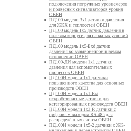
подключения погружных уровнемеров
и подвесных сигнализаторов уровня
ОВЕН
ПД100 модели 3х1 датчики давления
для ЖКХ и теплосетей ОВЕН
ПД100 модель 1х5 датчик давления в
полевом корпусе для сложных условий
ОВЕН
ПД100 модель 1х5-Exd датчик
давления во взрывонепроницаемом
исполнении ОВЕН
ПД100-ДИ модели 1х1 датчики
давления для вспомогательных
процессов ОВЕН
ПД100И модели 1х1 датчики
повышенного качества для основных
производств ОВЕН
ПД100И модели 1х1-Exi
искробезопасные датчики для
категорированных производств ОВЕН
ПД100И модели 1х3-R датчики с
цифровым выходом RS-485 для
распределённых систем ОВЕН
ПД100И модели 1х5-2 датчики с ЖК-
индикацией и перенастройкой ОВЕН