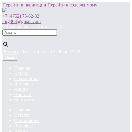
Перейти к навигации
Перейти к содержимому
+7 (4752) 75-62-82
torg368@gmail.com
г. Тамбов, ул. 3-я Линия, д. 18
×
Режим работы: пн. - пт. c 9:00 до 17:00
Меню
Главная
Каталог
О компании
Доставка
Акции
Новости
Контакты
Главная
Каталог
О компании
Доставка
Акции