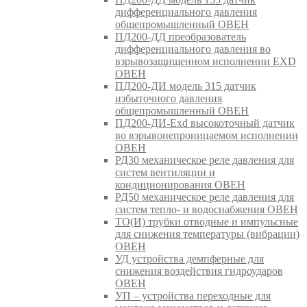
дифференциального давления
общепромышленный ОВЕН
ПД200-ДД преобразователь
дифференциального давления во
взрывозащищенном исполнении EXD
ОВЕН
ПД200-ДИ модель 315 датчик
избыточного давления
общепромышленный ОВЕН
ПД200-ДИ-Exd высокоточный датчик
во взрывонепроницаемом исполнении
ОВЕН
РД30 механическое реле давления для
систем вентиляции и
кондиционирования ОВЕН
РД50 механическое реле давления для
систем тепло- и водоснабжения ОВЕН
ТО(И) трубки отводные и импульсные
для снижения температуры (вибрации)
ОВЕН
УД устройства демпферные для
снижения воздействия гидроударов
ОВЕН
УП – устройства переходные для