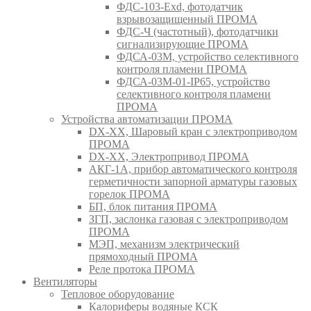
ФДС-103-Ехd, фотодатчик
взрывозащищенный ПРОМА
ФДС-Ч (частотный), фотодатчики
сигнализирующие ПРОМА
ФДСА-03М, устройство селективного
контроля пламени ПРОМА
ФДСА-03М-01-IP65, устройство
селективного контроля пламени
ПРОМА
Устройства автоматизации ПРОМА
DX-XX, Шаровый кран c электроприводом
ПРОМА
DX-XX, Электропривод ПРОМА
АКГ-1А, прибор автоматического контроля
герметичности запорной арматуры газовых
горелок ПРОМА
БП, блок питания ПРОМА
ЗГП, заслонка газовая с электроприводом
ПРОМА
МЭП, механизм электрический
прямоходный ПРОМА
Реле протока ПРОМА
Вентиляторы
Тепловое оборудование
Калориферы водяные КСК