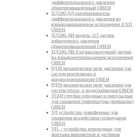
дифференциального давления
общепромышленный ОВЕН
ПД200-ДД преобразователь
дифференциального давления во
взрывозащищенном исполнении EXD
ОВЕН
ПД200-ДИ модель 315 датчик
избыточного давления
общепромышленный ОВЕН
ПД200-ДИ-Exd высокоточный датчик
во взрывонепроницаемом исполнении
ОВЕН
РД30 механическое реле давления для
систем вентиляции и
кондиционирования ОВЕН
РД50 механическое реле давления для
систем тепло- и водоснабжения ОВЕН
ТО(И) трубки отводные и импульсные
для снижения температуры (вибрации)
ОВЕН
УД устройства демпферные для
снижения воздействия гидроударов
ОВЕН
УП – устройства переходные для
монтажа манометров и датчиков