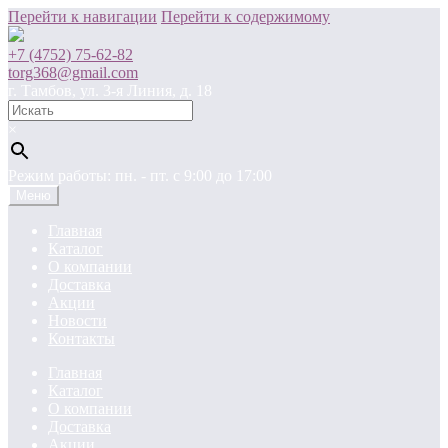
Перейти к навигации
Перейти к содержимому
+7 (4752) 75-62-82
torg368@gmail.com
г. Тамбов, ул. 3-я Линия, д. 18
×
Режим работы: пн. - пт. c 9:00 до 17:00
Меню
Главная
Каталог
О компании
Доставка
Акции
Новости
Контакты
Главная
Каталог
О компании
Доставка
Акции