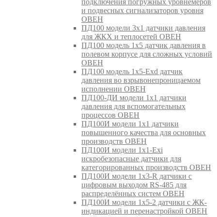
подключения погружных уровнемеров
и подвесных сигнализаторов уровня
ОВЕН
ПД100 модели 3х1 датчики давления
для ЖКХ и теплосетей ОВЕН
ПД100 модель 1х5 датчик давления в
полевом корпусе для сложных условий
ОВЕН
ПД100 модель 1х5-Exd датчик
давления во взрывонепроницаемом
исполнении ОВЕН
ПД100-ДИ модели 1х1 датчики
давления для вспомогательных
процессов ОВЕН
ПД100И модели 1х1 датчики
повышенного качества для основных
производств ОВЕН
ПД100И модели 1х1-Exi
искробезопасные датчики для
категорированных производств ОВЕН
ПД100И модели 1х3-R датчики с
цифровым выходом RS-485 для
распределённых систем ОВЕН
ПД100И модели 1х5-2 датчики с ЖК-
индикацией и перенастройкой ОВЕН