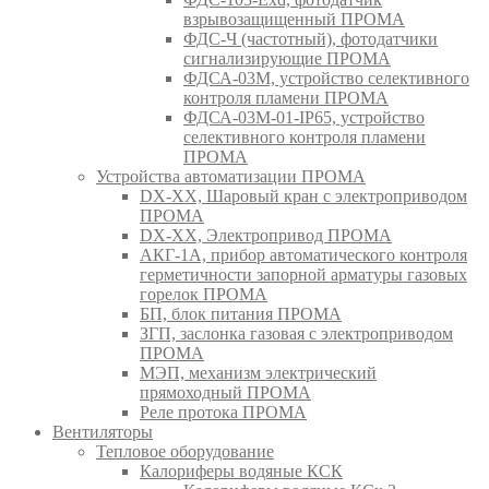
взрывозащищенный ПРОМА
ФДС-Ч (частотный), фотодатчики
сигнализирующие ПРОМА
ФДСА-03М, устройство селективного
контроля пламени ПРОМА
ФДСА-03М-01-IP65, устройство
селективного контроля пламени
ПРОМА
Устройства автоматизации ПРОМА
DX-XX, Шаровый кран c электроприводом
ПРОМА
DX-XX, Электропривод ПРОМА
АКГ-1А, прибор автоматического контроля
герметичности запорной арматуры газовых
горелок ПРОМА
БП, блок питания ПРОМА
ЗГП, заслонка газовая с электроприводом
ПРОМА
МЭП, механизм электрический
прямоходный ПРОМА
Реле протока ПРОМА
Вентиляторы
Тепловое оборудование
Калориферы водяные КСК