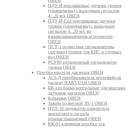
ОВЕН
ПДУ-И поплавковые датчики уровня
(уровнемеры) с выходным сигналом
4...20 мА ОВЕН
ПДУ-И-Exd поплавковые датчики
уровня (уровнемеры) с выходным
сигналом 4...20 мА во
взрывозащищенном исполнении
ОВЕН
ПСУ-1 подвесные сигнализаторы
(датчики) уровня для КНС и сточных
вод ОВЕН
РСУ80 ротационный сигнализатор
уровня ОВЕН
Преобразователи давления ОВЕН
АС6-Д преобразователь интерфейсов
(модем) HART-USB ОВЕН
БВ-ххх блоки вентильные для монтажа
датчиков давления ОВЕН
Бобышки ОВЕН
Зажим подвесной ЗП-1 ОВЕН
ИТП-10 индикатор-измеритель
аналогового сигнала
перенастраиваемый ОВЕН
КК-01 клеммная коробка для