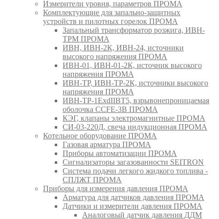
Измерители уровня, параметров ПРОМА
Комплектующие для запально-защитных
устройств и пилотных горелок ПРОМА
Запальный трансформатор розжига, ИВН-
ТРМ ПРОМА
ИВН, ИВН-2К, ИВН-24, источники
высокого напряжения ПРОМА
ИВН-01, ИВН-01-2К, источник высокого
напряжения ПРОМА
ИВН-ТР, ИВН-ТР-2К, источники высокого
напряжения ПРОМА
ИВН-ТР-1ExdIIBT5, взрывонепроницаемая
оболочка CCFE-3B ПРОМА
КЭГ, клапаны электромагнитные ПРОМА
СИ-03-220Д, свеча индукционная ПРОМА
Котельное оборудование ПРОМА
Газовая арматура ПРОМА
Приборы автоматизации ПРОМА
Сигнализаторы загазованности SEITRON
Система подачи легкого жидкого топлива -
СПЛЖТ ПРОМА
Приборы для измерения давления ПРОМА
Арматура для датчиков давления ПРОМА
Датчики и измерители давления ПРОМА
Аналоговый датчик давления ДДМ