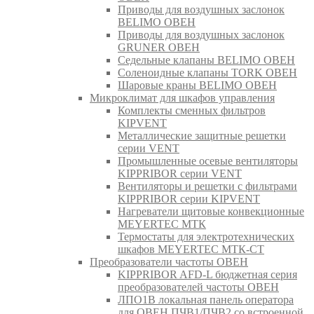
Приводы для воздушных заслонок
BELIMO ОВЕН
Приводы для воздушных заслонок
GRUNER ОВЕН
Седельные клапаны BELIMO ОВЕН
Соленоидные клапаны TORK ОВЕН
Шаровые краны BELIMO ОВЕН
Микроклимат для шкафов управления
Комплекты сменных фильтров
KIPVENT
Металлические защитные решетки
серии VENT
Промышленные осевые вентиляторы
KIPPRIBOR серии VENT
Вентиляторы и решетки с фильтрами
KIPPRIBOR серии KIPVENT
Нагреватели щитовые конвекционные
MEYERTEC МТК
Термостаты для электротехнических
шкафов MEYERTEC МТК-СТ
Преобразователи частоты ОВЕН
KIPPRIBOR AFD-L бюджетная серия
преобразователей частоты ОВЕН
ЛПО1В локальная панель оператора
для ОВЕН ПЧВ1/ПЧВ2 со встроенной