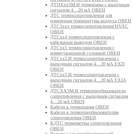
ДТПХхх5М.И термопары с выходным
сигналом 4…20 мА ОВЕН
ДТС термосопротивления для
измерения температуры воздуха ОВЕН
ДТС3ххх термосопротивления HVAC
ОВЕН
ДТСхх4 термосопротивления с
кабельным выводом ОВЕН
ДТСхх5 термосопротивления с
коммутационной головкой ОВЕН
ДТСхх5.И термосопротивления с
выходным сигналом 4…20 мА EXD
ОВЕН
ДТСхх5.И термосопротивления с
выходным сигналом 4…20 мА EXIA
ОВЕН
ДТСХХ5М.И термопреобразователи
сопротивления с выходным сигналом
4…20 мА ОВЕН
Кабели к термопарам ОВЕН
Кабели к термопреобразователям
сопротивления ОВЕН
КДТС термометры сопротивления
ОВЕН
Разъемы для преобразователей