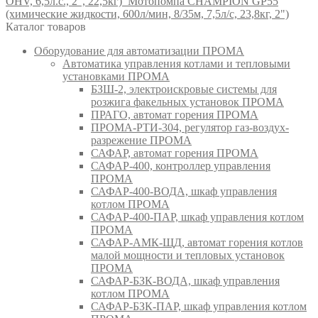
OHV, 6,5л.с., 2", 22,5кг)
Мотопомпа CHAMPION GP55
(химические жидкости, 600л/мин, 8/35м, 7,5л/с, 23,8кг, 2")
Каталог товаров
Оборудование для автоматизации ПРОМА
Автоматика управления котлами и тепловыми
установками ПРОМА
БЗШ-2, электроискровые системы для
розжига факельных установок ПРОМА
ПРАГО, автомат горения ПРОМА
ПРОМА-РТИ-304, регулятор газ-воздух-
разрежение ПРОМА
САФАР, автомат горения ПРОМА
САФАР-400, контроллер управления
ПРОМА
САФАР-400-ВОДА, шкаф управления
котлом ПРОМА
САФАР-400-ПАР, шкаф управления котлом
ПРОМА
САФАР-АМК-ЩД, автомат горения котлов
малой мощности и тепловых установок
ПРОМА
САФАР-БЗК-ВОДА, шкаф управления
котлом ПРОМА
САФАР-БЗК-ПАР, шкаф управления котлом