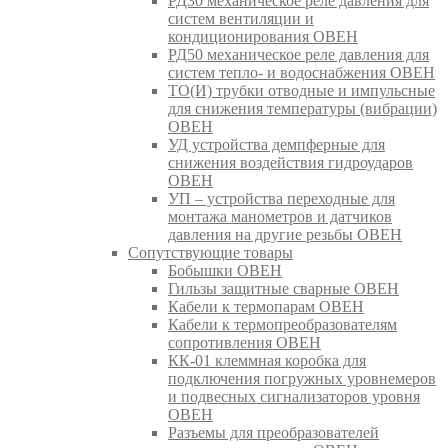
РД30 механическое реле давления для
систем вентиляции и
кондиционирования ОВЕН
РД50 механическое реле давления для
систем тепло- и водоснабжения ОВЕН
ТО(И) трубки отводные и импульсные
для снижения температуры (вибрации)
ОВЕН
УД устройства демпферные для
снижения воздействия гидроударов
ОВЕН
УП – устройства переходные для
монтажа манометров и датчиков
давления на другие резьбы ОВЕН
Сопутствующие товары
Бобышки ОВЕН
Гильзы защитные сварные ОВЕН
Кабели к термопарам ОВЕН
Кабели к термопреобразователям
сопротивления ОВЕН
КК-01 клеммная коробка для
подключения погружных уровнемеров
и подвесных сигнализаторов уровня
ОВЕН
Разъемы для преобразователей