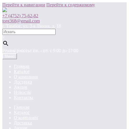
Перейти к навигации
Перейти к содержимому
+7 (4752) 75-62-82
torg368@gmail.com
г. Тамбов, ул. 3-я Линия, д. 18
×
Режим работы: пн. - пт. c 9:00 до 17:00
Меню
Главная
Каталог
О компании
Доставка
Акции
Новости
Контакты
Главная
Каталог
О компании
Доставка
Акции