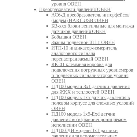
уровня ОВЕН
Преобразователи давления ОВЕН
АС6-Д преобразователь интерфейсов
(модем) HART-USB ОВЕН
БВ-ххх блоки вентильные для монтажа
датчиков давления ОВЕН
Бобышки ОВЕН
Зажим подвесной ЗП-1 ОВЕН
ИТП-10 индикатор-измеритель
аналогового сигнала
перенастраиваемый ОВЕН
КК-01 клеммная коробка для
подключения погружных уровнемеров
и подвесных сигнализаторов уровня
ОВЕН
ПД100 модели 3х1 датчики давления
для ЖКХ и теплосетей ОВЕН
ПД100 модель 1х5 датчик давления в
полевом корпусе для сложных условий
ОВЕН
ПД100 модель 1х5-Exd датчик
давления во взрывонепроницаемом
исполнении ОВЕН
ПД100-ДИ модели 1х1 датчики
давления для вспомогательных