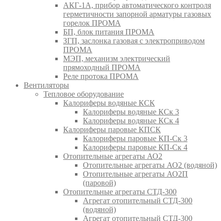
АКГ-1А, прибор автоматического контроля
герметичности запорной арматуры газовых
горелок ПРОМА
БП, блок питания ПРОМА
ЗГП, заслонка газовая с электроприводом
ПРОМА
МЭП, механизм электрический
прямоходный ПРОМА
Реле протока ПРОМА
Вентиляторы
Тепловое оборудование
Калориферы водяные КСК
Калориферы водяные КСк 3
Калориферы водяные КСк 4
Калориферы паровые КПСК
Калориферы паровые КП-Ск 3
Калориферы паровые КП-Ск 4
Отопительные агрегаты АО2
Отопительные агрегаты АО2 (водяной)
Отопительные агрегаты АО2П
(паровой)
Отопительные агрегаты СТД-300
Агрегат отопительный СТД-300
(водяной)
Агрегат отопительный СТД-300