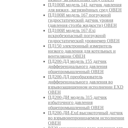
ПД100И модель 141 датчик давления
для вязких, загрязнённых сред ОВЕН
ПД100И модель 167 погружной
гидростатический датчик уровня
(давления столба жидкости) ОВЕН
ПД100И модель 167-Exi
искробезопасный погружной
гидростатический уровнемер ОВЕН
ПД150 электронный измеритель
низкого давления для котельных и
вентиляции ОВЕН
ПД200-ДД модель 155 датчик
дифференциального давления
общепромышленный ОВЕН
ПД200-ДД преобразователь
дифференциального давления во
взрывозащищенном исполнении EXD
ОВЕН
ПД200-ДИ модель 315 датчик
избыточного давления
общепромышленный ОВЕН
ПД200-ДИ-Exd высокоточный датчик
во взрывонепроницаемом исполнении
ОВЕН