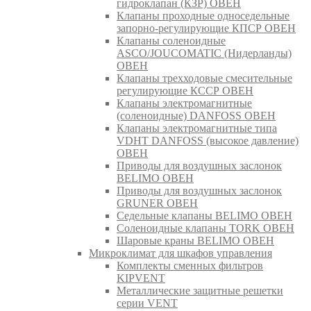
гидроклапан (КЗР) ОВЕН
Клапаны проходные односедельные
запорно-регулирующие КПСР ОВЕН
Клапаны соленоидные
ASCO/JOUCOMATIC (Нидерланды)
ОВЕН
Клапаны трехходовые смесительные
регулирующие КССР ОВЕН
Клапаны электромагнитные
(соленоидные) DANFOSS ОВЕН
Клапаны электромагнитные типа
VDHT DANFOSS (высокое давление)
ОВЕН
Приводы для воздушных заслонок
BELIMO ОВЕН
Приводы для воздушных заслонок
GRUNER ОВЕН
Седельные клапаны BELIMO ОВЕН
Соленоидные клапаны TORK ОВЕН
Шаровые краны BELIMO ОВЕН
Микроклимат для шкафов управления
Комплекты сменных фильтров
KIPVENT
Металлические защитные решетки
серии VENT