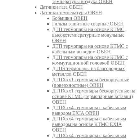
температуры воздуха ОВЕН
Датчики газа ОВЕН
Датчики температуры ОВЕН
Бобышки ОВЕН
Гильзы защитные сварные ОВЕН
ДТП термопары на основе КТМС
высокотемпературные модульные
ОВЕН
ДТП термопары на основе КТМС с
кабельным выводом ОВЕН
ДТП термопары на основе КТМС с
коммутационной головкой ОВЕН
ДТПS термопары из благородных
металлов ОВЕН
ДТПХхх1 термопары бескорпусные
(поверхностные) ОВЕН
ДТПХхх1 термопары бескорпусные на
основе КТМС (термопарные вставки)
ОВЕН
ДТПХхх4 термопары с кабельным
выводом EXIA ОВЕН
ДТПХхх4 термопары с кабельным
выводом на основе КТМС EXIA
ОВЕН
ДТПХхх4 термопары с кабельным