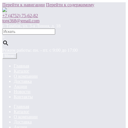
Перейти к навигации
Перейти к содержимому
+7 (4752) 75-62-82
torg368@gmail.com
г. Тамбов, ул. 3-я Линия, д. 18
×
Режим работы: пн. - пт. c 9:00 до 17:00
Меню
Главная
Каталог
О компании
Доставка
Акции
Новости
Контакты
Главная
Каталог
О компании
Доставка
Акции