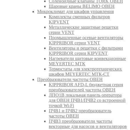
Соленоидные клапаны TORK ОВЕН
Шаровые краны BELIMO ОВЕН
Микроклимат для шкафов управления
Комплекты сменных фильтров
KIPVENT
Металлические защитные решетки
серии VENT
Промышленные осевые вентиляторы
KIPPRIBOR серии VENT
Вентиляторы и решетки с фильтрами
KIPPRIBOR серии KIPVENT
Нагреватели щитовые конвекционные
MEYERTEC МТК
Термостаты для электротехнических
шкафов MEYERTEC МТК-СТ
Преобразователи частоты ОВЕН
KIPPRIBOR AFD-L бюджетная серия
преобразователей частоты ОВЕН
ЛПО1В локальная панель оператора
для ОВЕН ПЧВ1/ПЧВ2 со встроенной
точкой Wi-Fi
ПЧВ1 и ПЧВ2 преобразователь
частоты ОВЕН
ПЧВ3 преобразователи частоты
векторные для насосов и вентиляторов