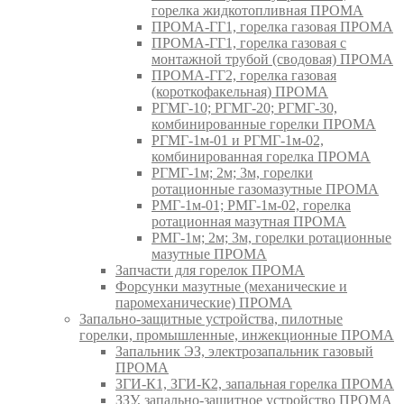
горелка жидкотопливная ПРОМА
ПРОМА-ГГ1, горелка газовая ПРОМА
ПРОМА-ГГ1, горелка газовая с
монтажной трубой (сводовая) ПРОМА
ПРОМА-ГГ2, горелка газовая
(короткофакельная) ПРОМА
РГМГ-10; РГМГ-20; РГМГ-30,
комбинированные горелки ПРОМА
РГМГ-1м-01 и РГМГ-1м-02,
комбинированная горелка ПРОМА
РГМГ-1м; 2м; 3м, горелки
ротационные газомазутные ПРОМА
РМГ-1м-01; РМГ-1м-02, горелка
ротационная мазутная ПРОМА
РМГ-1м; 2м; 3м, горелки ротационные
мазутные ПРОМА
Запчасти для горелок ПРОМА
Форсунки мазутные (механические и
паромеханические) ПРОМА
Запально-защитные устройства, пилотные
горелки, промышленные, инжекционные ПРОМА
Запальник ЭЗ, электрозапальник газовый
ПРОМА
ЗГИ-К1, ЗГИ-К2, запальная горелка ПРОМА
ЗЗУ, запально-защитное устройство ПРОМА