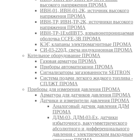
высокого напряжения ПРОМА
ИВН-01, ИВН-01-2К, источник высокого
напряжения ПРОМА
ИВН-ТР, ИВН-ТР-2К, источники высокого
напряжения ПРОМА
ИВН-ТР-1ExdIIBT5, взрывонепроницаемая
оболочка CCFE-3B ПРОМА
КЭГ, клапаны электромагнитные ПРОМА
СИ-03-220Д, свеча индукционная ПРОМА
Котельное оборудование ПРОМА
Газовая арматура ПРОМА
Приборы автоматизации ПРОМА
Сигнализаторы загазованности SEITRON
Система подачи легкого жидкого топлива -
СПЛЖТ ПРОМА
Приборы для измерения давления ПРОМА
Арматура для датчиков давления ПРОМА
Датчики и измерители давления ПРОМА
Аналоговый датчик давления ДДМ
ПРОМА
ДДМ-03, ДДМ-03-Ех, датчики
избыточного, вакуумметрического
абсолютного и дифференциального
давления с электрическим выходным
сигналом ПРОМА