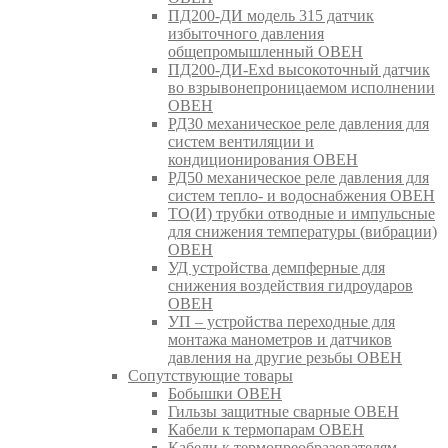
ПД200-ДИ модель 315 датчик
избыточного давления
общепромышленный ОВЕН
ПД200-ДИ-Exd высокоточный датчик
во взрывонепроницаемом исполнении
ОВЕН
РД30 механическое реле давления для
систем вентиляции и
кондиционирования ОВЕН
РД50 механическое реле давления для
систем тепло- и водоснабжения ОВЕН
ТО(И) трубки отводные и импульсные
для снижения температуры (вибрации)
ОВЕН
УД устройства демпферные для
снижения воздействия гидроударов
ОВЕН
УП – устройства переходные для
монтажа манометров и датчиков
давления на другие резьбы ОВЕН
Сопутствующие товары
Бобышки ОВЕН
Гильзы защитные сварные ОВЕН
Кабели к термопарам ОВЕН
Кабели к термопреобразователям