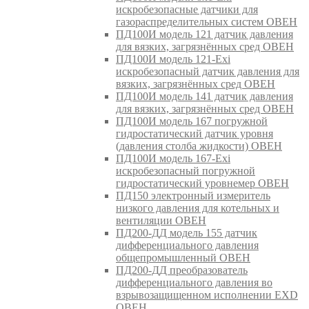
искробезопасные датчики для
газораспределительных систем ОВЕН
ПД100И модель 121 датчик давления
для вязких, загрязнённых сред ОВЕН
ПД100И модель 121-Exi
искробезопасный датчик давления для
вязких, загрязнённых сред ОВЕН
ПД100И модель 141 датчик давления
для вязких, загрязнённых сред ОВЕН
ПД100И модель 167 погружной
гидростатический датчик уровня
(давления столба жидкости) ОВЕН
ПД100И модель 167-Exi
искробезопасный погружной
гидростатический уровнемер ОВЕН
ПД150 электронный измеритель
низкого давления для котельных и
вентиляции ОВЕН
ПД200-ДД модель 155 датчик
дифференциального давления
общепромышленный ОВЕН
ПД200-ДД преобразователь
дифференциального давления во
взрывозащищенном исполнении EXD
ОВЕН