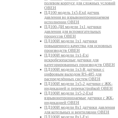
полевом корпусе для сложных условий
ОВЕН
ПД100 модель 1х5-Exd датчик
давления во взрывонепроницаемом
исполнении ОВЕН
ПД100-ДИ модели 1х1 датчики
давления для вспомогательных
процессов ОВЕН
ПД100И модели 1х1 датчики
повышенного качества для основных
производств ОВЕН
ПД100И модели 1х1-Exi
искробезопасные датчики для
категорированных производств ОВЕН
ПД100И модели 1х3-R датчики с
цифровым выходом RS-485 для
распределённых систем ОВЕН
ПД100И модели 1х5-2 датчики с ЖК-
индикацией и перенастройкой ОВЕН
ПД100И модели 1х5-2-Exd
взрывонепроницаемые датчики с ЖК-
индикацией ОВЕН
ПД100И модели 8х1 датчики давления
для котельных и вентиляции ОВЕН
ПД100И модели 8х1-Exi