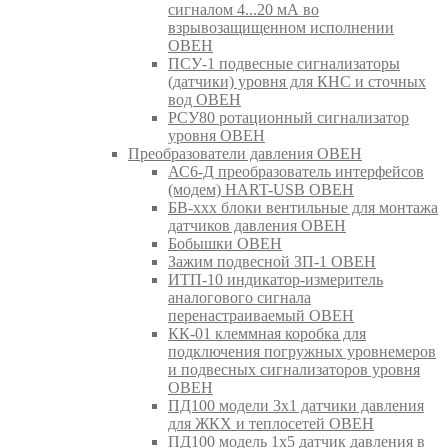
сигналом 4...20 мА во
взрывозащищенном исполнении
ОВЕН
ПСУ-1 подвесные сигнализаторы
(датчики) уровня для КНС и сточных
вод ОВЕН
РСУ80 ротационный сигнализатор
уровня ОВЕН
Преобразователи давления ОВЕН
АС6-Д преобразователь интерфейсов
(модем) HART-USB ОВЕН
БВ-ххх блоки вентильные для монтажа
датчиков давления ОВЕН
Бобышки ОВЕН
Зажим подвесной ЗП-1 ОВЕН
ИТП-10 индикатор-измеритель
аналогового сигнала
перенастраиваемый ОВЕН
КК-01 клеммная коробка для
подключения погружных уровнемеров
и подвесных сигнализаторов уровня
ОВЕН
ПД100 модели 3х1 датчики давления
для ЖКХ и теплосетей ОВЕН
ПД100 модель 1х5 датчик давления в