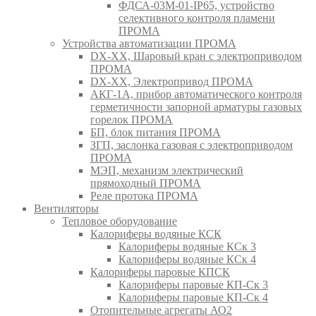
ФДСА-03М-01-IP65, устройство
селективного контроля пламени
ПРОМА
Устройства автоматизации ПРОМА
DX-XX, Шаровый кран c электроприводом
ПРОМА
DX-XX, Электропривод ПРОМА
АКГ-1А, прибор автоматического контроля
герметичности запорной арматуры газовых
горелок ПРОМА
БП, блок питания ПРОМА
ЗГП, заслонка газовая с электроприводом
ПРОМА
МЭП, механизм электрический
прямоходный ПРОМА
Реле протока ПРОМА
Вентиляторы
Тепловое оборудование
Калориферы водяные КСК
Калориферы водяные КСк 3
Калориферы водяные КСк 4
Калориферы паровые КПСК
Калориферы паровые КП-Ск 3
Калориферы паровые КП-Ск 4
Отопительные агрегаты АО2