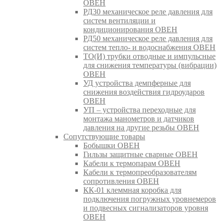
ОВЕН
РД30 механическое реле давления для
систем вентиляции и
кондиционирования ОВЕН
РД50 механическое реле давления для
систем тепло- и водоснабжения ОВЕН
ТО(И) трубки отводные и импульсные
для снижения температуры (вибрации)
ОВЕН
УД устройства демпферные для
снижения воздействия гидроударов
ОВЕН
УП – устройства переходные для
монтажа манометров и датчиков
давления на другие резьбы ОВЕН
Сопутствующие товары
Бобышки ОВЕН
Гильзы защитные сварные ОВЕН
Кабели к термопарам ОВЕН
Кабели к термопреобразователям
сопротивления ОВЕН
КК-01 клеммная коробка для
подключения погружных уровнемеров
и подвесных сигнализаторов уровня
ОВЕН