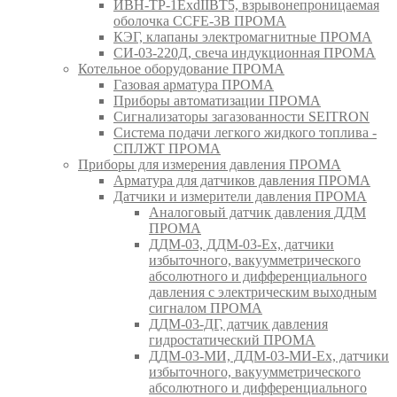
ИВН-ТР-1ExdIIBT5, взрывонепроницаемая
оболочка CCFE-3B ПРОМА
КЭГ, клапаны электромагнитные ПРОМА
СИ-03-220Д, свеча индукционная ПРОМА
Котельное оборудование ПРОМА
Газовая арматура ПРОМА
Приборы автоматизации ПРОМА
Сигнализаторы загазованности SEITRON
Система подачи легкого жидкого топлива -
СПЛЖТ ПРОМА
Приборы для измерения давления ПРОМА
Арматура для датчиков давления ПРОМА
Датчики и измерители давления ПРОМА
Аналоговый датчик давления ДДМ
ПРОМА
ДДМ-03, ДДМ-03-Ех, датчики
избыточного, вакуумметрического
абсолютного и дифференциального
давления с электрическим выходным
сигналом ПРОМА
ДДМ-03-ДГ, датчик давления
гидростатический ПРОМА
ДДМ-03-МИ, ДДМ-03-МИ-Ех, датчики
избыточного, вакуумметрического
абсолютного и дифференциального