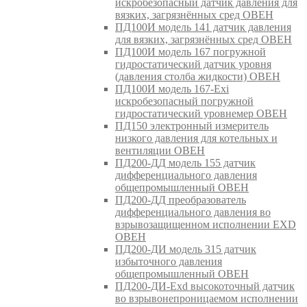
искробезопасный датчик давления для
вязких, загрязнённых сред ОВЕН
ПД100И модель 141 датчик давления
для вязких, загрязнённых сред ОВЕН
ПД100И модель 167 погружной
гидростатический датчик уровня
(давления столба жидкости) ОВЕН
ПД100И модель 167-Exi
искробезопасный погружной
гидростатический уровнемер ОВЕН
ПД150 электронный измеритель
низкого давления для котельных и
вентиляции ОВЕН
ПД200-ДД модель 155 датчик
дифференциального давления
общепромышленный ОВЕН
ПД200-ДД преобразователь
дифференциального давления во
взрывозащищенном исполнении EXD
ОВЕН
ПД200-ДИ модель 315 датчик
избыточного давления
общепромышленный ОВЕН
ПД200-ДИ-Exd высокоточный датчик
во взрывонепроницаемом исполнении