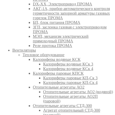
DX-XX, Электропривод ПРОМА
АКГ-1А, прибор автоматического контроля
герметичности запорной арматуры газовых
горелок ПРОМА
БП, блок питания ПРОМА
ЗГП, заслонка газовая с электроприводом
ПРОМА
МЭП, механизм электрический
прямоходный ПРОМА
Реле протока ПРОМА
Вентиляторы
Тепловое оборудование
Калориферы водяные КСК
Калориферы водяные КСк 3
Калориферы водяные КСк 4
Калориферы паровые КПСК
Калориферы паровые КП-Ск 3
Калориферы паровые КП-Ск 4
Отопительные агрегаты АО2
Отопительные агрегаты АО2 (водяной)
Отопительные агрегаты АО2П
(паровой)
Отопительные агрегаты СТД-300
Агрегат отопительный СТД-300
(водяной)