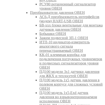
РСУ80 ротационный сигнализатор
уровня ОВЕН
Преобразователи давления ОВЕН
АС6-Д преобразователь интерфейсов
(модем) HART-USB ОВЕН
БВ-ххх блоки вентильные для монтажа
датчиков давления ОВЕН
Бобышки ОВЕН
Зажим подвесной ЗП-1 ОВЕН
ИТП-10 индикатор-измеритель
аналогового сигнала
перенастраиваемый ОВЕН
КК-01 клеммная коробка для
подключения погружных уровнемеров
и подвесных сигнализаторов уровня
ОВЕН
ПД100 модели 3х1 датчики давления
для ЖКХ и теплосетей ОВЕН
ПД100 модель 1х5 датчик давления в
полевом корпусе для сложных условий
ОВЕН
ПД100 модель 1х5-Exd датчик
давления во взрывонепроницаемом
исполнении ОВЕН