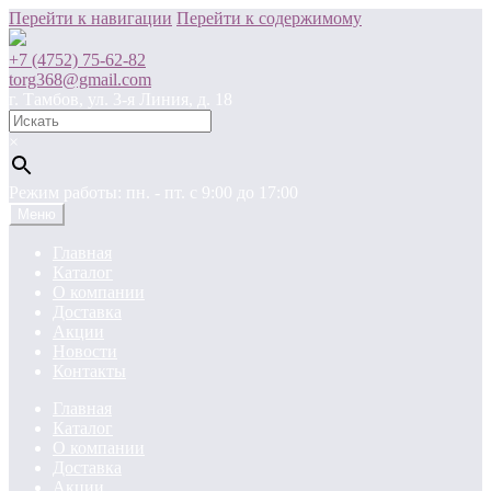
Перейти к навигации
Перейти к содержимому
+7 (4752) 75-62-82
torg368@gmail.com
г. Тамбов, ул. 3-я Линия, д. 18
×
Режим работы: пн. - пт. c 9:00 до 17:00
Меню
Главная
Каталог
О компании
Доставка
Акции
Новости
Контакты
Главная
Каталог
О компании
Доставка
Акции