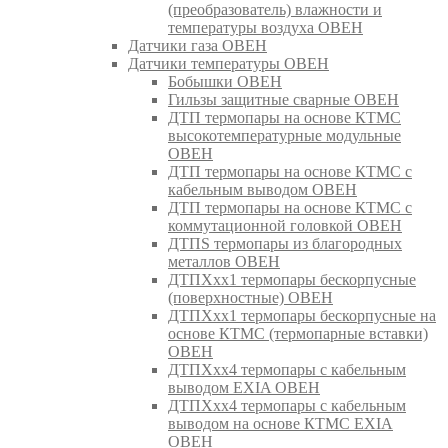
(преобразователь) влажности и
температуры воздуха ОВЕН
Датчики газа ОВЕН
Датчики температуры ОВЕН
Бобышки ОВЕН
Гильзы защитные сварные ОВЕН
ДТП термопары на основе КТМС
высокотемпературные модульные
ОВЕН
ДТП термопары на основе КТМС с
кабельным выводом ОВЕН
ДТП термопары на основе КТМС с
коммутационной головкой ОВЕН
ДТПS термопары из благородных
металлов ОВЕН
ДТПХхх1 термопары бескорпусные
(поверхностные) ОВЕН
ДТПХхх1 термопары бескорпусные на
основе КТМС (термопарные вставки)
ОВЕН
ДТПХхх4 термопары с кабельным
выводом EXIA ОВЕН
ДТПХхх4 термопары с кабельным
выводом на основе КТМС EXIA
ОВЕН