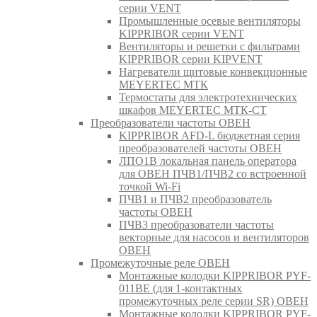
серии VENT
Промышленные осевые вентиляторы
KIPPRIBOR серии VENT
Вентиляторы и решетки с фильтрами
KIPPRIBOR серии KIPVENT
Нагреватели щитовые конвекционные
MEYERTEC МТК
Термостаты для электротехнических
шкафов MEYERTEC МТК-СТ
Преобразователи частоты ОВЕН
KIPPRIBOR AFD-L бюджетная серия
преобразователей частоты ОВЕН
ЛПО1В локальная панель оператора
для ОВЕН ПЧВ1/ПЧВ2 со встроенной
точкой Wi-Fi
ПЧВ1 и ПЧВ2 преобразователь
частоты ОВЕН
ПЧВ3 преобразователи частоты
векторные для насосов и вентиляторов
ОВЕН
Промежуточные реле ОВЕН
Монтажные колодки KIPPRIBOR PYF-
011BE (для 1-контактных
промежуточных реле серии SR) ОВЕН
Монтажные колодки KIPPRIBOR PYF-